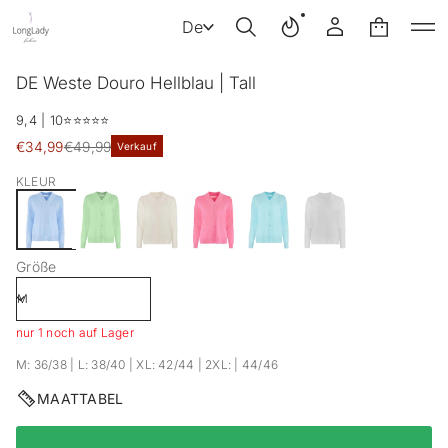
De
Z
DE Weste Douro Hellblau | Tall
u
r
9,4 | 10
⭐️⭐️⭐️⭐️⭐️
P
Verkaufspreis
€34,99
€49,99
Verkauf
r
Regulärer
o
Preis
KLEUR
d
u
k
t
i
Größe
n
f
o
r
nur 1 noch auf Lager
m
M: 36/38 | L: 38/40 | XL: 42/44 | 2XL: | 44/46
a
t
MAATTABEL
i
o
n