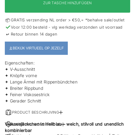
s
ZUR TASCHE HINZUFÜGEN
p
r
i
📦
GRATIS verzending NL order > €50,= *behalve sale/outlet
n
✓
Voor 12:00 besteld - vlg werkdag verzonden uit voorraad
g
↵
Retour binnen 14 dagen
e
n
BEKIJK VIRTUEEL OP JEZELF
Eigenschaften:
✦ V-Ausschnitt
✦ Knöpfe vorne
✦ Lange Ärmel mit Rippenbündchen
✦ Breiter Rippbund
✦ Feiner Viskosestrick
✦ Gerader Schnitt
PRODUCT BESCHRIJVING
Viskosejäckchen in Hellblau – weich, stilvoll und unendlich
MATERIAAL & ONDERHOUD
kombinierbar