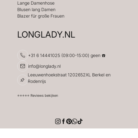
Lange Damenhose
Blusen lang Damen
Blazer für große Frauen
LONGLADY.NL
+31 6 14441025 (09:00-15:00) geen ☎️
info@longlady.nl
Leeuwenhoekstraat 1202652XL Berkel en
Rodenrijs
⭐️⭐️⭐️⭐️⭐️ Reviews bekijken
© 2026 Longlady Fashion. Website Designed by AvK.
DE WESTE DOURO HELLBLAU | TALL