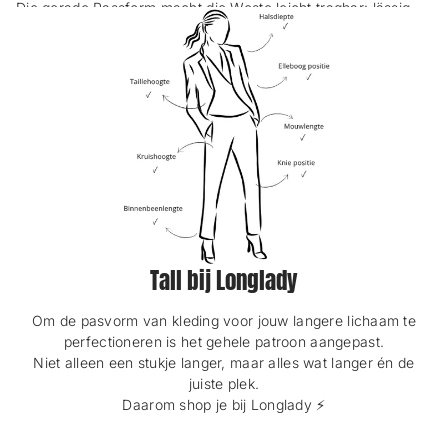
Die gerade Passform macht die Weste leicht tragbar: lässig
e
e
n
n
offen oder vollständig zugeknöpft als Top.
s
s
t
t
e
e
Perfekt für legere und elegante Kombinationen – von Jeans
r
r
bis zur Hose oder über einem Sommerkleid.
.
.
Ein frisches Basic mit Klasse – genau so ein Jäckchen, das
dich jede Saison aufs Neue begeistert. 🩵
Tall bij Longlady
Om de pasvorm van kleding voor jouw langere lichaam te
perfectioneren is het gehele patroon aangepast.
Niet alleen een stukje langer, maar alles wat langer én de
juiste plek.
Daarom shop je bij Longlady ⚡️