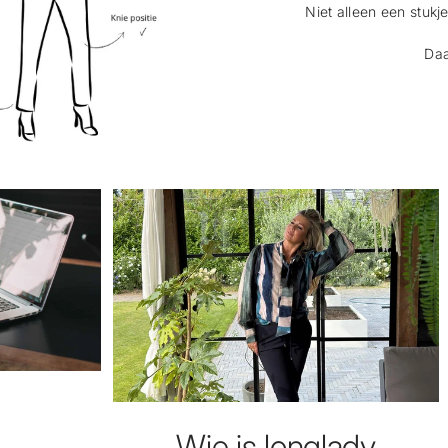
Niet alleen een stukj
Daa
Wie is longlady