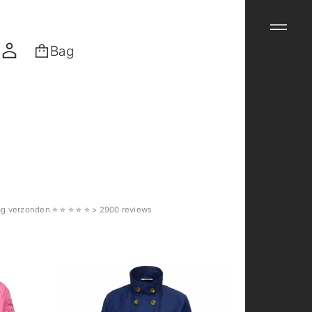
Bag
verzonden ⭐️ ⭐️ ⭐️ ⭐️ ⭐️ > 2900 reviews