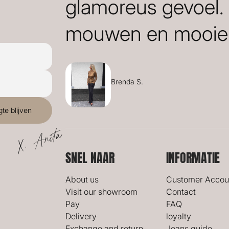
glamoreus gevoel.
mouwen en mooie 
Brenda S.
X. Anita
SNEL NAAR
INFORMATIE
About us
Customer Accou
Visit our showroom
Contact
Pay
FAQ
Delivery
loyalty
Exchange and return
Jeans guide