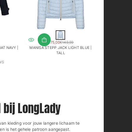
S
L
i
SALE
€75,00
€149,99
g
AR
REGULAR
PRICE
AT NAVY |
MANISA STEPP JACK LIGHT BLUE |
h
PRICE
TALL
t
b
2
WS
l
T
u
O
e
T
A
L
R
E
l bij LongLady
V
I
E
W
n kleding voor jouw langere lichaam te
S
en is het gehele patroon aangepast.