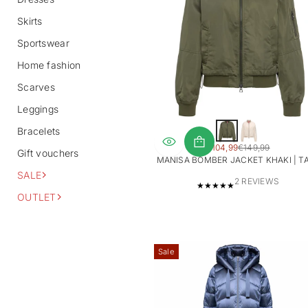
Skirts
Sportswear
Home fashion
Scarves
Leggings
Bracelets
SALE
€104,99
€149,99
Gift vouchers
REGULAR
PRICE
MANISA BOMBER JACKET KHAKI | T
PRICE
SALE
2
2 REVIEWS
T
OUTLET
O
T
A
L
Sale
R
E
V
I
E