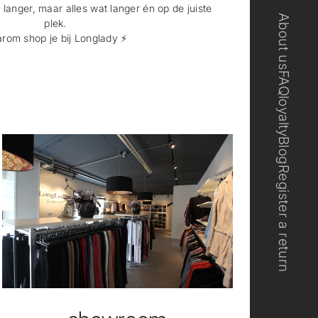
e langer, maar alles wat langer én op de juiste
About us
plek.
rom shop je bij Longlady ⚡️
FAQ
loyalty
Blog
Register a return