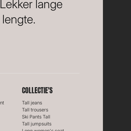
 Lekker lange
lengte.
COLLECTIE'S
nt
Tall jeans
Tall trousers
Ski Pants Tall
Tall jumpsuits
Long women's coat