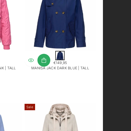
D
o
€149,95
n
REGULAR
K | TALL
MANISA JACK DARK BLUE | TALL
k
PRICE
e
r
b
l
a
u
w
Sale