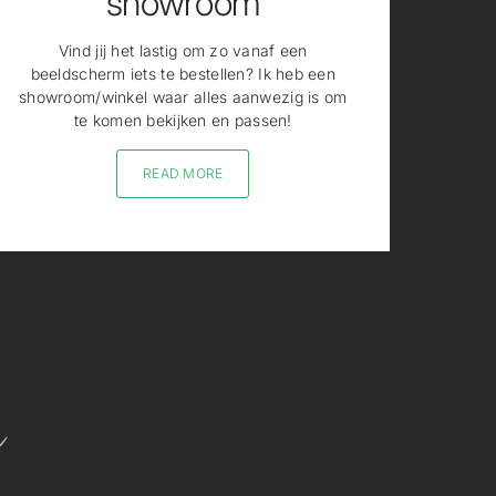
showroom
Vind jij het lastig om zo vanaf een
beeldscherm iets te bestellen? Ik heb een
showroom/winkel waar alles aanwezig is om
te komen bekijken en passen!
READ MORE
n