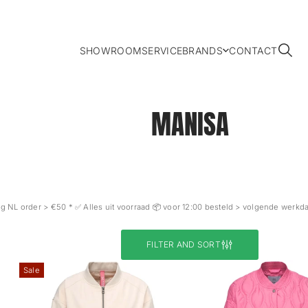
SHOWROOM
SERVICE
BRANDS
CONTACT
MANISA
 NL order > €50 * ✅ Alles uit voorraad 📦 voor 12:00 besteld > volgende werkdag 
FILTER AND SORT
Sale