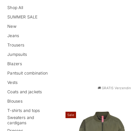
Shop All
SUMMER SALE
New
Jeans
Trousers
Jumpsuits
Blazers
Pantsuit combination
Vests
🚚 GRATIS Verzending
Coats and jackets
Blouses
T-shirts and tops
Sale
Sweaters and
cardigans
Dresses