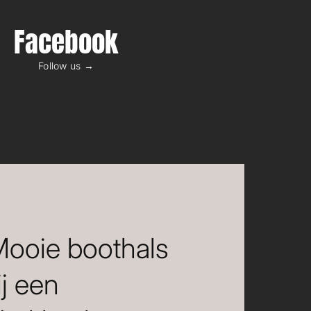
Facebook
Follow us →
 Mooie boothals
ij een