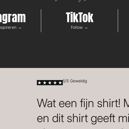
tagram
TikTok
inspireren →
Follow →
5/5 Geweldig
Wat een fijn shirt!
en dit shirt geeft m