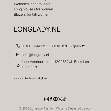
Women's long trousers
Long blouses for women
Blazers for tall women
LONGLADY.NL
+31 6 14441025 (09:00-15:00) geen ☎️
info@longlady.nl
Leeuwenhoekstraat 1202652XL Berkel en
Rodenrijs
⭐️⭐️⭐️⭐️⭐️ Reviews bekijken
© 2026 Longlady Fashion. Website Designed by AvK.