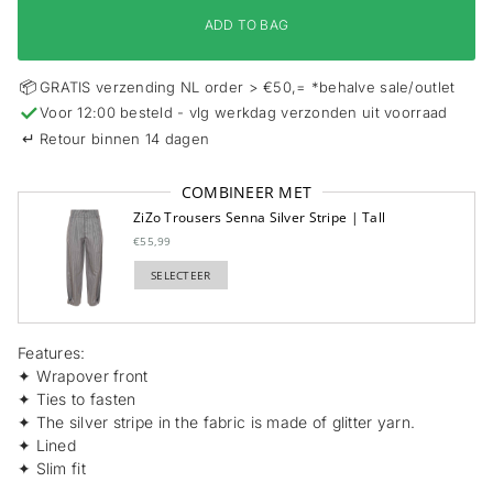
i
ADD TO BAG
o
n
📦
GRATIS verzending NL order > €50,= *behalve sale/outlet
✓
Voor 12:00 besteld - vlg werkdag verzonden uit voorraad
↵
Retour binnen 14 dagen
COMBINEER MET
ZiZo Trousers Senna Silver Stripe | Tall
€55,99
SELECTEER
TOEGEVOEGD
Features:
✦ Wrapover front
✦ Ties to fasten
✦ The silver stripe in the fabric is made of glitter yarn.
✦ Lined
✦ Slim fit