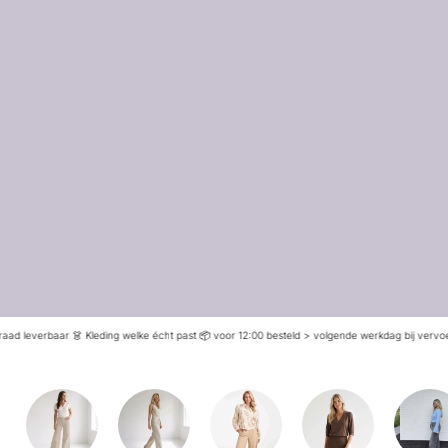
erbaar 👗 Kleding welke écht past 📦 voor 12:00 besteld > volgende werkdag bij vervoerder ⭐️ ⭐