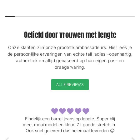
l
a
u
w
Geliefd door vrouwen met lengte
Onze klanten zijn onze grootste ambassadeurs. Hier lees je
de persoonlijke ervaringen van echte tall ladies –openhartig,
authentiek en altijd gebaseerd op hun eigen pas- en
draagervaring.
ALLE REVIEWS
Eindelijk een barrel jeans op lengte. Super blij
mee, mooi model en kleur. Zit goede stretch in.
qua
Ook snel geleverd dus helemaal tevreden 😊