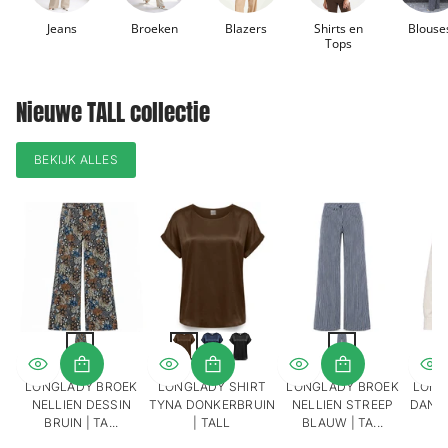
Jeans
Broeken
Blazers
Shirts en
Blouse
Tops
Nieuwe TALL collectie
BEKIJK ALLES
B
D
r
o
€99,95
€69,95
€99,95
u
n
REGULIERE
REGULIERE
REGULIERE
LONGLADY BROEK
LONGLADY SHIRT
LONGLADY BROEK
LONG
i
k
PRIJS
PRIJS
PRIJS
NELLIEN DESSIN
TYNA DONKERBRUIN
NELLIEN STREEP
DANNY
n
e
BRUIN | TA...
| TALL
BLAUW | TA...
r
b