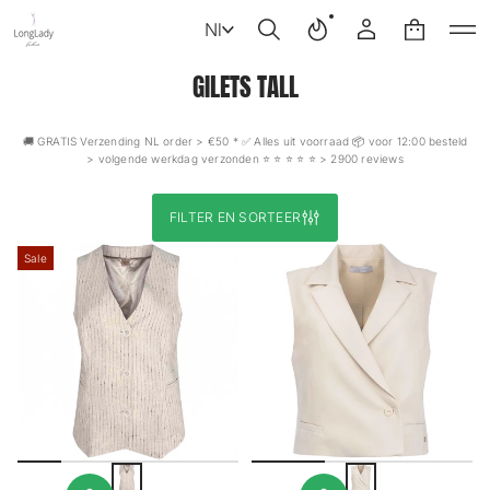
Nl
GILETS TALL
🚚 GRATIS Verzending NL order > €50 * ✅ Alles uit voorraad 📦 voor 12:00 besteld
> volgende werkdag verzonden ⭐️ ⭐️ ⭐️ ⭐️ ⭐️ > 2900 reviews
FILTER EN SORTEER
Sale
L
O