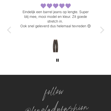
fijne
Eindelijk een barrel jeans op lengte. Super
Heerl
blij mee, mooi model en kleur. Zit goede
com
 is
stretch in.
Ook snel geleverd dus helemaal tevreden 😊
follow
@longladyfashion