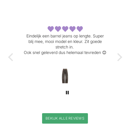
fijne
Eindelijk een barrel jeans op lengte. Super
Heerl
blij mee, mooi model en kleur. Zit goede
com
 is
stretch in.
Ook snel geleverd dus helemaal tevreden 😊
BEKIJK ALLE REVIEWS