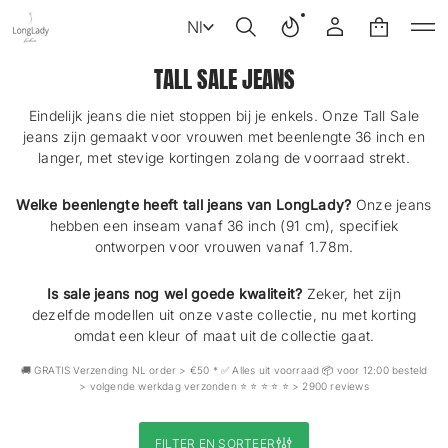
Nl
TALL SALE JEANS
Eindelijk jeans die niet stoppen bij je enkels. Onze Tall Sale
jeans zijn gemaakt voor vrouwen met beenlengte 36 inch en
langer, met stevige kortingen zolang de voorraad strekt.
Welke beenlengte heeft tall jeans van LongLady?
Onze jeans
hebben een inseam vanaf 36 inch (91 cm), specifiek
ontworpen voor vrouwen vanaf 1.78m.
Is sale jeans nog wel goede kwaliteit?
Zeker, het zijn
dezelfde modellen uit onze vaste collectie, nu met korting
omdat een kleur of maat uit de collectie gaat.
🚚 GRATIS Verzending NL order > €50 * ✅ Alles uit voorraad 📦 voor 12:00 besteld
> volgende werkdag verzonden ⭐️ ⭐️ ⭐️ ⭐️ ⭐️ > 2900 reviews
FILTER EN SORTEER