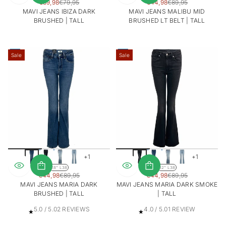
SALE
SALE
€39,98
€79,95
€44,98
€89,95
REGULIERE
REGULIERE
B
PRIJS
PRIJS
MAVI JEANS IBIZA DARK
MAVI JEANS MALIBU MID
PRIJS
PRIJS
r
BRUSHED | TALL
BRUSHED LT BELT | TALL
u
s
h
e
Sale
Sale
d
L
t
+1
+1
28" L38
32" L38
SALE
SALE
€44,98
€89,95
€44,98
€89,95
REGULIERE
REGULIERE
PRIJS
PRIJS
MAVI JEANS MARIA DARK
MAVI JEANS MARIA DARK SMOKE
PRIJS
PRIJS
BRUSHED | TALL
| TALL
2
1
5.0 / 5.0
2 REVIEWS
4.0 / 5.0
1 REVIEW
T
T