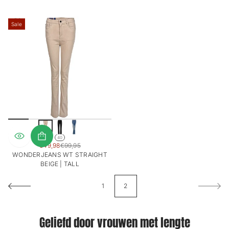
a
c
h
Sale
40
SALE
€49,98
€99,95
REGULIERE
PRIJS
WONDERJEANS WT STRAIGHT
PRIJS
BEIGE | TALL
1
2
Geliefd door vrouwen met lengte