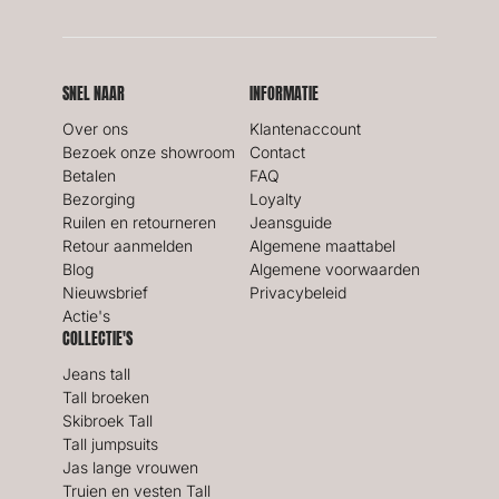
SNEL NAAR
INFORMATIE
Over ons
Klantenaccount
Bezoek onze showroom
Contact
Betalen
FAQ
Bezorging
Loyalty
Ruilen en retourneren
Jeansguide
Retour aanmelden
Algemene maattabel
Blog
Algemene voorwaarden
Nieuwsbrief
Privacybeleid
Actie's
COLLECTIE'S
Jeans tall
Tall broeken
Skibroek Tall
Tall jumpsuits
Jas lange vrouwen
Truien en vesten Tall