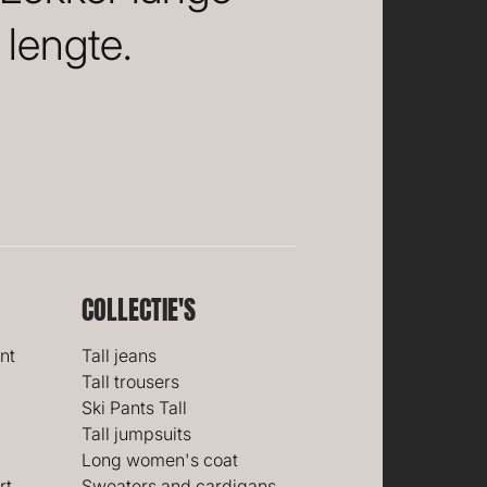
lengte.
COLLECTIE'S
nt
Tall jeans
Tall trousers
Ski Pants Tall
Tall jumpsuits
Long women's coat
rt
Sweaters and cardigans