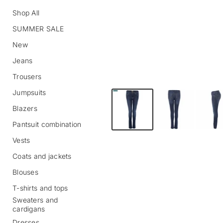
Shop All
SUMMER SALE
New
Jeans
Trousers
Jumpsuits
S
k
Blazers
i
p
Pantsuit combination
t
o
Vests
p
r
Coats and jackets
o
Blouses
d
u
T-shirts and tops
c
Sweaters and
t
cardigans
i
n
Dresses