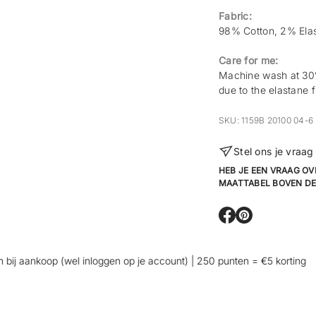
Fabric:
98% Cotton, 2% Ela
Care for me:
Machine wash at 30°
due to the elastane f
SKU: 1159B 20100 04-6
Stel ons je vraag
HEB JE EEN VRAAG OV
MAATTABEL BOVEN DE
O
O
p
p
e
e
n
n
j aankoop (wel inloggen op je account) | 250 punten = €5 korting
👖
s
s
i
i
n
n
a
a