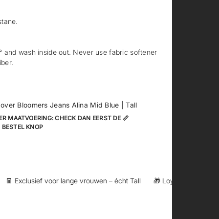
stane.
 and wash inside out. Never use fabric softener
iber.
 over Bloomers Jeans Alina Mid Blue | Tall
ER MAATVOERING: CHECK DAN EERST DE 📏
 BESTEL KNOP
 Exclusief voor lange vrouwen – écht Tall
🎁 Loyaltypunten bij aan