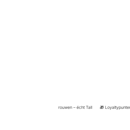
👖 Exclusief voor lange vrouwen – écht Tall
🎁 Loyaltypunten bi