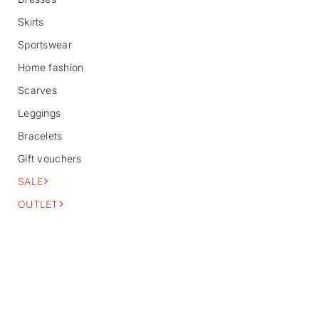
f
o
Skirts
r
m
Sportswear
a
Home fashion
t
i
Scarves
o
n
Leggings
Bracelets
Gift vouchers
SALE
OUTLET