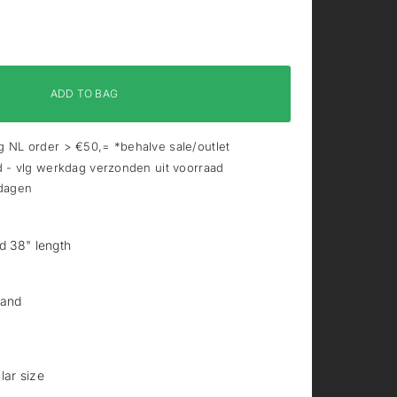
ADD TO BAG
 NL order > €50,= *behalve sale/outlet
d - vlg werkdag verzonden uit voorraad
 dagen
nd 38" length
band
lar size