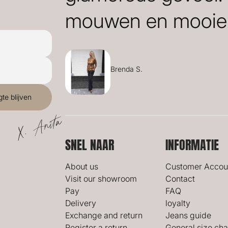
mouwen en mooie 
Brenda S.
X. Anita
SNEL NAAR
INFORMATIE
About us
Customer Accou
Visit our showroom
Contact
Pay
FAQ
Delivery
loyalty
Exchange and return
Jeans guide
Register a return
General size cha