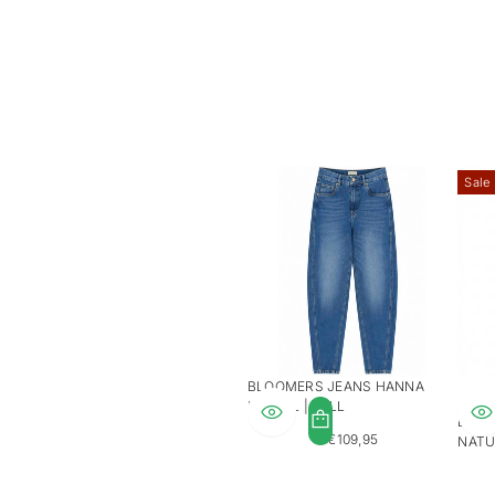
Sale
BLOOMERS JEANS HANNA
BARREL | TALL
BLOO
€109,95
NATU
REGULAR
PRICE