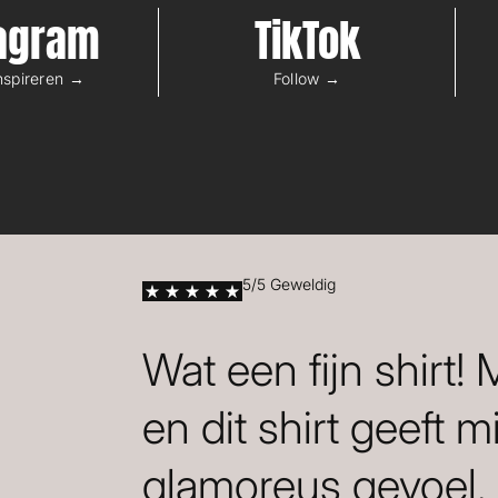
tagram
TikTok
inspireren →
Follow →
5/5 Geweldig
Wat een fijn shirt!
en dit shirt geeft m
glamoreus gevoel.