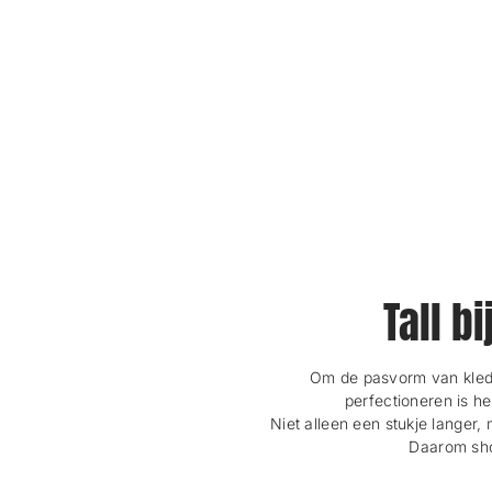
Tall b
Om de pasvorm van kledi
perfectioneren is h
Niet alleen een stukje langer, 
Daarom shop