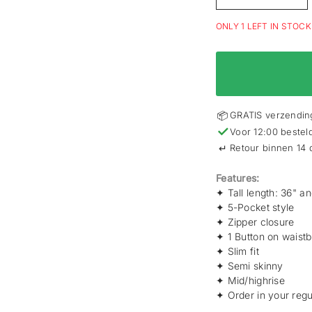
ONLY 1 LEFT IN STOCK
📦
GRATIS verzending
✓
Voor 12:00 bestel
↵
Retour binnen 14
Features:
✦ Tall length: 36" a
✦
5-Pocket style
✦
Zipper closure
✦
1
Button on waist
✦
Slim fit
✦
Semi skinny
✦
Mid/highrise
✦ Order in your regu