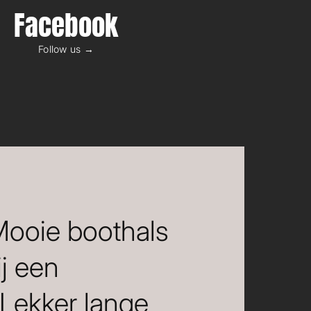
Facebook
Follow us →
 Mooie boothals
ij een
 Lekker lange