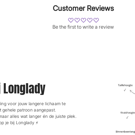
n
n
Customer Reviews
e
e
w
w
w
w
i
i
Be the first to write a review
n
n
d
d
o
o
w
w
.
.
ij Longlady
ng voor jouw langere lichaam te
et gehele patroon aangepast.
maar alles wat langer én de juiste plek.
 je bij Longlady ⚡️