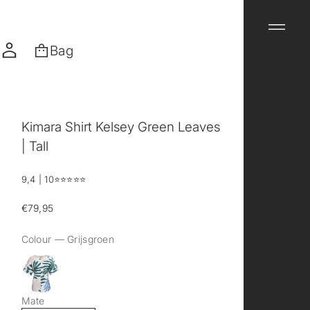
Bag
Kimara Shirt Kelsey Green Leaves
| Tall
9,4 | 10
⭐️⭐️⭐️⭐️⭐️
€79,95
Regular
price
Colour —
Grijsgroen
Mate