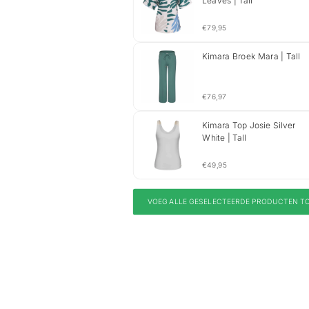
Leaves | Tall
€79,95
Kimara Broek Mara | Tall
€76,97
Kimara Top Josie Silver
White | Tall
€49,95
VOEG ALLE GESELECTEERDE PRODUCTEN T