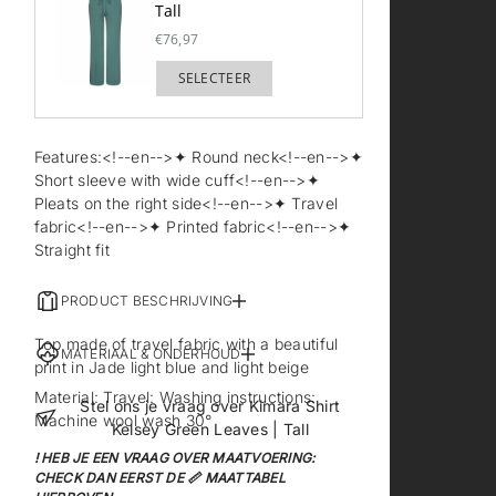
Tall
€76,97
SELECTEER
TOEGEVOEGD
Features:<!--en-->✦ Round neck<!--en-->✦
Short sleeve with wide cuff<!--en-->✦
Pleats on the right side<!--en-->✦ Travel
fabric<!--en-->✦ Printed fabric<!--en-->✦
Straight fit
PRODUCT BESCHRIJVING
Top made of travel fabric with a beautiful
MATERIAAL & ONDERHOUD
print in Jade light blue and light beige
Material: Travel: Washing instructions:
Stel ons je vraag over Kimara Shirt
Machine wool wash 30°
Kelsey Green Leaves | Tall
! HEB JE EEN VRAAG OVER MAATVOERING:
CHECK DAN EERST DE 📏 MAATTABEL