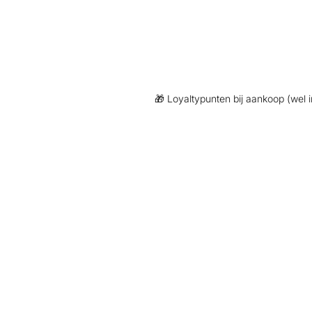
 lange vrouwen – écht Tall
🎁 Loyaltypunten bij aankoop (wel inlog