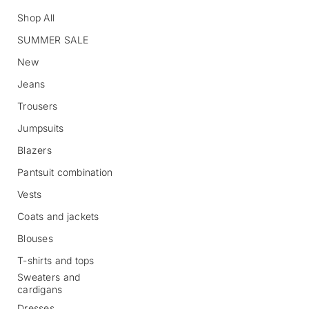
Shop All
SUMMER SALE
New
Jeans
Trousers
S
Jumpsuits
k
i
Blazers
p
Pantsuit combination
t
o
Vests
p
r
Coats and jackets
o
d
Blouses
u
c
T-shirts and tops
t
Sweaters and
i
cardigans
n
Dresses
f