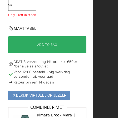
Only 1 left in stock
MAATTABEL
ADD TO BAG
GRATIS verzending NL order > €50,=
📦
*behalve sale/outlet
Voor 12:00 besteld - vlg werkdag
✓
verzonden uit voorraad
↵
Retour binnen 14 dagen
BEKIJK VIRTUEEL OP JEZELF
COMBINEER MET
Kimara Broek Mara |