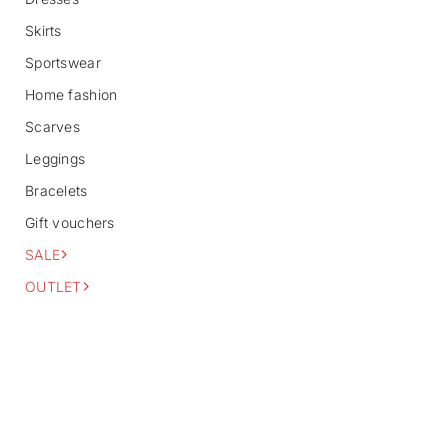
o
Skirts
r
m
Sportswear
a
t
Home fashion
i
o
Scarves
n
Leggings
Bracelets
Gift vouchers
SALE
OUTLET