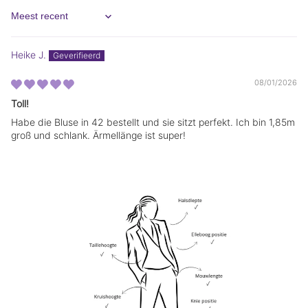
m
m
.
.
Sort by
Heike J.
08/01/2026
Toll!
Habe die Bluse in 42 bestellt und sie sitzt perfekt. Ich bin 1,85m
groß und schlank. Ärmellänge ist super!