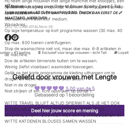
Hij heeft lange mouwen met lange manchet met knoopjes, een
Materiaal:
Stel ons je vraag over Only-M Blouse Sporty Zwart | Tall
opstaande kraag en knopenlijst waarvan de knoopjes allemaal
Travel medium: 80% Polyamide, 20% Elastane.
open kunnen.
! HEB JE EEN VRAAG OVER MAATVOERING: CHECK DAN EERST DE 📏
MAATTABEL HIERBOVEN
Gemaakt van travel stof medium.
Wasadvies:
SKU: SC.CAM.001ALNero-36
Op lage temperatuur op kort programma wassen (30 max. 40
graden)
O
O
Op max. 800 toeren centrifugeren.
p
p
Stop de wasmachine niet vol, maar doe max. 6-8 artikelen in
e
e
unten = €5 korting
👖 Exclusief voor lange vrouwen – écht Tall
🎁 Loyalty
n
n
de machine.
t
t
Doe de artikelen binnenste buiten om te wassen.
i
i
Weinig (liefst vloeibaar) wasmiddel toevoegen.
n
n
e
e
Gelijk na het korte programma de kleding uithangen om te
Geliefd door vrouwen met Lengte
e
e
drogen en niet in de machine laten zitten.
n
n
Niet in de droger
n
n
5.00 van de 5
Niet strijken of evt. licht opstrijken op puntje 1.
i
i
Gebaseerd op 1 beoordeling
e
e
u
u
WITTE TRAVEL BLIJFT ALTIJD SPIERWIT ALS JE HET OOK
w
w
ALLEEN MET ANDERE WITTE TRAVEL ITEMS IN DE
s
s
Deel hier jouw score en mening
c
c
MACHINE STOPT. DUS NIET MET WITTE HANDDOEKEN OF
h
h
WITTE KATOENEN BLOUSES SAMEN WASSEN
e
e
r
r