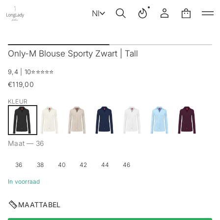
Nl
G
a
Only-M Blouse Sporty Zwart | Tall
n
a
9,4 | 10
⭐️⭐️⭐️⭐️⭐️
a
r
€119,00
Reguliere
p
prijs
r
KLEUR
o
d
u
c
Maat —
36
t
i
n
36
38
40
42
44
46
f
o
In voorraad
r
m
MAATTABEL
a
t