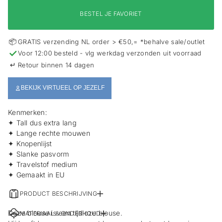
i
e
BESTEL JE FAVORIET
📦
GRATIS verzending NL order > €50,= *behalve sale/outlet
✓
Voor 12:00 besteld - vlg werkdag verzonden uit voorraad
↵
Retour binnen 14 dagen
BEKIJK VIRTUEEL OP JEZELF
Kenmerken:
✦ Tall dus extra lang
✦ Lange rechte mouwen
✦ Knopenlijst
✦ Slanke pasvorm
✦ Travelstof medium
✦ Gemaakt in EU
PRODUCT BESCHRIJVING
Deze blouse is een tijdloze blouse.
MATERIAAL & ONDERHOUD