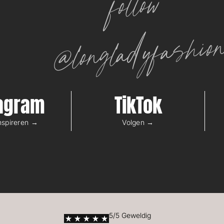
follow
@longladyfashio
tagram
TikTok
inspireren →
Volgen →
5/5 Geweldig