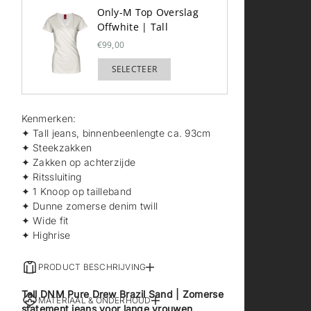
Only-M Top Overslag
Offwhite | Tall
€99,00
SELECTEER
TOEGEVOEGD
Kenmerken:
✦ Tall jeans, binnenbeenlengte ca. 93cm
✦ Steekzakken
✦ Zakken op achterzijde
✦ Ritssluiting
✦ 1 Knoop op tailleband
✦ Dunne zomerse denim twill
✦ Wide fit
✦ Highrise
PRODUCT BESCHRIJVING
Tall DNM Pure Drew Brazil Sand | Zomerse
MATERIAAL & ONDERHOUD
statement jeans voor lange vrouwen