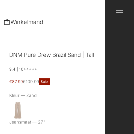
Winkelmand
DNM Pure Drew Brazil Sand | Tall
9,4 | 10
⭐️⭐️⭐️⭐️⭐️
Sale
€87,99
€109,99
Sale
Reguliere
prijs
prijs
Kleur —
Zand
Jeansmaat —
27"