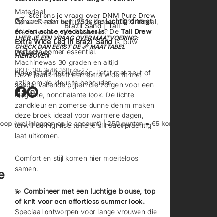
Materiaal:
Stel ons je vraag over DNM Pure Drew
Op zoek naar een jeans die
luchtig draagt
Zomer Denim twill: 75% Katoen, 12% Modal,
Brazil Sand | Tall
én een echte eyecatcher is
? De
Tall Drew
9% Polyester, 4% Elastane
! HEB JE EEN VRAAG OVER MAATVOERING:
Extra Wide Leg in Brazil Sand
is jouw
CHECK DAN EERST DE 📏 MAATTABEL
perfecte zomer essential.
Wasadvies:
HIERBOVEN
Machinewas 30 graden en altijd
SKU: DRE.W46.36BrZa-27
binnenstebuiten wassen, liefst met zout of
Deze jeans heeft een extra wide fit met
azijn om de kleur te behouden.
soepel vallende pijpen die zorgen voor een
elegante, nonchalante look. De lichte
O
O
zandkleur en zomerse dunne denim maken
p
p
e
e
deze broek ideaal voor warmere dagen,
n
n
(wel inloggen op je account) | 250 punten = €5 korting
👖 Exclusie
terwijl de highrise taille je silhouet prachtig
t
t
laat uitkomen.
i
i
n
n
e
e
Comfort en stijl komen hier moeiteloos
e
e
samen.
e
n
n
n
n
💫
Combineer met een luchtige blouse, top
i
i
e
e
of knit voor een effortless summer look.
u
u
Speciaal ontworpen voor lange vrouwen die