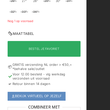
26"
27"
28"
29"
30"
31"
32"
33"
34"
Nog 1 op voorraad
MAATTABEL
BESTEL JE FAVORIET
GRATIS verzending NL order > €50,=
📦
*behalve sale/outlet
Voor 12:00 besteld - vlg werkdag
✓
verzonden uit voorraad
↵
Retour binnen 14 dagen
BEKIJK VIRTUEEL OP JEZELF
COMBINEER MET