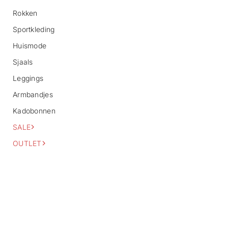
o
Rokken
r
m
Sportkleding
a
Huismode
t
i
Sjaals
e
Leggings
Armbandjes
Kadobonnen
SALE
OUTLET