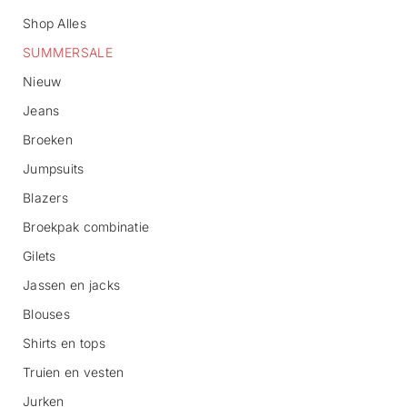
Shop Alles
SUMMERSALE
Nieuw
Jeans
Broeken
G
Jumpsuits
a
n
Blazers
a
Broekpak combinatie
a
r
Gilets
p
r
Jassen en jacks
o
d
Blouses
u
c
Shirts en tops
t
Truien en vesten
i
n
Jurken
f