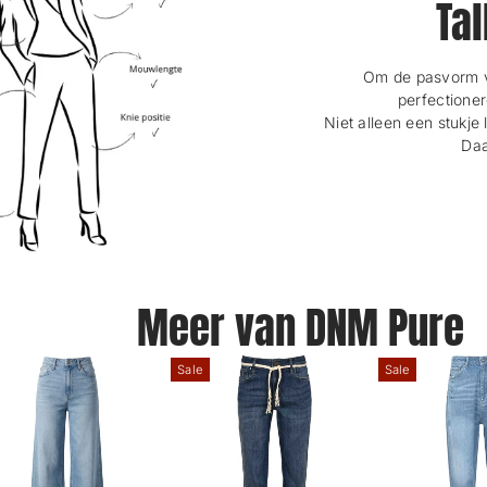
Tal
Om de pasvorm va
perfectioner
Niet alleen een stukje 
Daa
Meer van DNM Pure
Sale
Sale