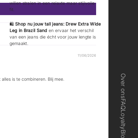
w
w
willen stralen in een relaxte maar stijlvolle
s
s
fit.
c
c
h
h
e
e
🛍️
Shop nu jouw tall jeans: Drew Extra Wide
r
r
Leg in Brazil Sand
en ervaar het verschil
m
m
van een jeans die écht voor jouw lengte is
.
.
gemaakt.
11/06/2026
Over ons
alles is te combineren. Blij mee.
FAQ
Loyalty
Blog