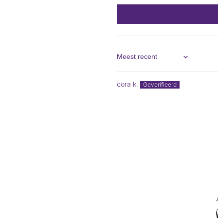
Sort by
cora k.