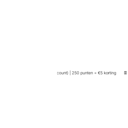
koop (wel inloggen op je account) | 250 punten = €5 korting
👖 Exc