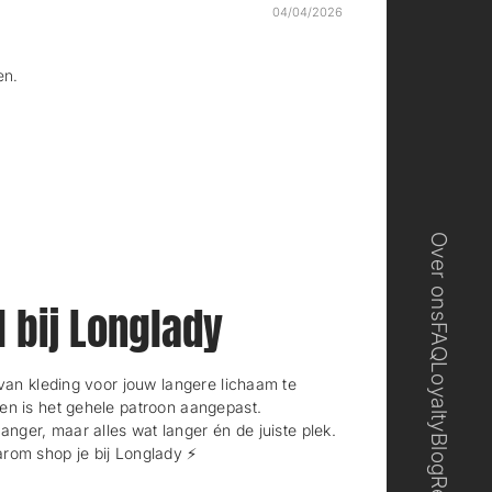
04/04/2026
en.
Over ons
l bij Longlady
FAQ
Loyalty
n kleding voor jouw langere lichaam te
en is het gehele patroon aangepast.
langer, maar alles wat langer én de juiste plek.
Blog
rom shop je bij Longlady ⚡️