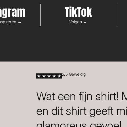
tagram
TikTok
inspireren →
Volgen →
5/5 Geweldig
Wat een fijn shirt!
en dit shirt geeft m
glamoreus gevoel.