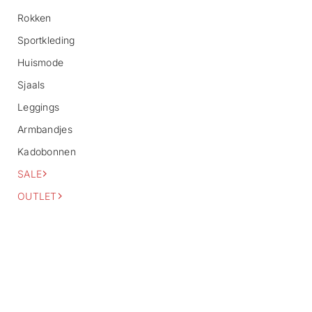
o
Rokken
r
m
Sportkleding
a
Huismode
t
i
Sjaals
e
Leggings
Armbandjes
Kadobonnen
SALE
OUTLET