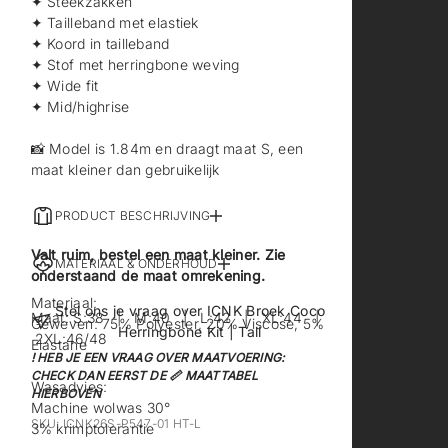
✦ Steekzakken
✦ Tailleband met elastiek
✦ Koord in tailleband
✦ Stof met herringbone weving
✦ Wide fit
✦ Mid/highrise
📸 Model is 1.84m en draagt maat S, een
maat kleiner dan gebruikelijk
PRODUCT BESCHRIJVING
Valt ruim, bestel een maat kleiner. Zie
MATERIAAL & ONDERHOUD
onderstaand de maat omrekening.
Materiaal:
Stel ons je vraag over ICNK Broek Coco
Maat: S:38 | M:40 | L:42 | XL:44 |
Geweven: 75% Polyester, 20% Viscose, 5%
Herringbone Kit | Tall
2XL:46/48
Elastane
! HEB JE EEN VRAAG OVER MAATVOERING:
CHECK DAN EERST DE 📏 MAATTABEL
Wasadvies:
HIERBOVEN
Machine wolwas 30°
SKU: ICNK26S-P547-01 HT-L
3% krimptolerantie