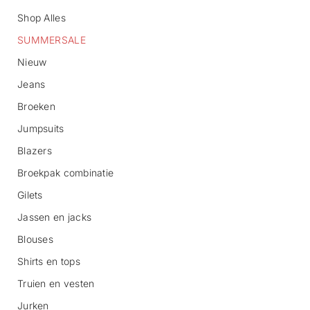
Shop Alles
SUMMERSALE
Nieuw
Jeans
Broeken
G
Jumpsuits
a
n
Blazers
a
Broekpak combinatie
a
r
Gilets
p
r
Jassen en jacks
o
d
Blouses
u
c
Shirts en tops
t
Truien en vesten
i
n
Jurken
f