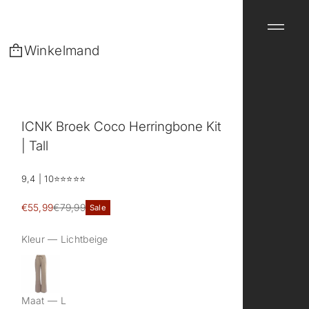
Winkelmand
ICNK Broek Coco Herringbone Kit
| Tall
9,4 | 10
⭐️⭐️⭐️⭐️⭐️
Sale
€55,99
€79,99
Sale
Reguliere
prijs
prijs
Kleur —
Lichtbeige
Maat —
L