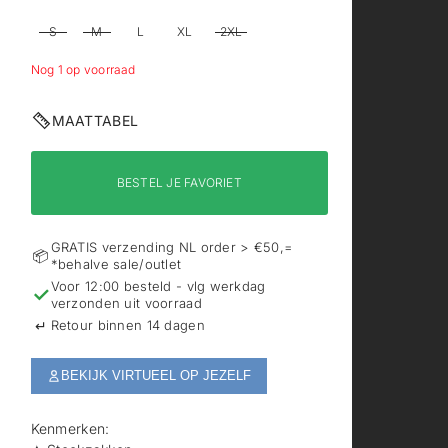
S
M
L
XL
2XL
Nog 1 op voorraad
MAATTABEL
BESTEL JE FAVORIET
GRATIS verzending NL order > €50,=
📦
*behalve sale/outlet
Voor 12:00 besteld - vlg werkdag
✓
verzonden uit voorraad
↵
Retour binnen 14 dagen
BEKIJK VIRTUEEL OP JEZELF
Kenmerken: