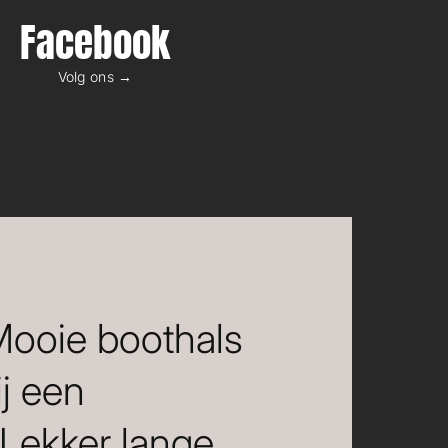
Facebook
Volg ons →
 Mooie boothals
ij een
 Lekker lange