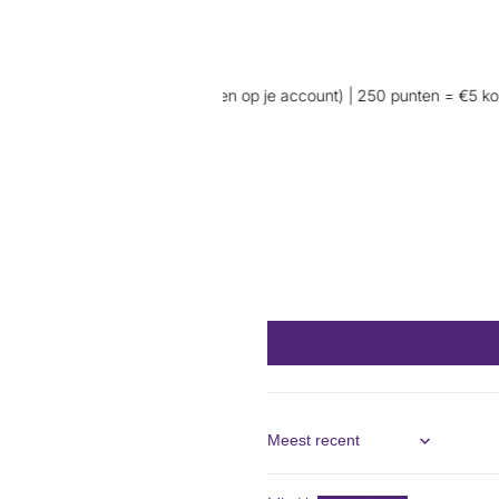
ten bij aankoop (wel inloggen op je account) | 250 punten = €5 kortin
Sort by