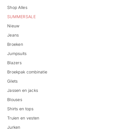
Shop Alles
SUMMERSALE
Nieuw
Jeans
Broeken
G
Jumpsuits
a
n
Blazers
a
Broekpak combinatie
a
r
Gilets
p
r
Jassen en jacks
o
d
Blouses
u
c
Shirts en tops
t
Truien en vesten
i
n
Jurken
f