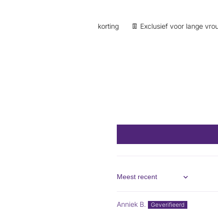
account) | 250 punten = €5 korting
👖 Exclusief voor lange vrouwen
Sort by
Anniek B.