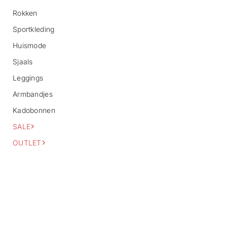
o
Rokken
r
m
Sportkleding
a
Huismode
t
i
Sjaals
e
Leggings
Armbandjes
Kadobonnen
SALE
OUTLET