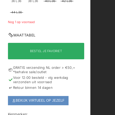
36 L36
38 L36
40 L36
42 L36
44 L36
Nog 1 op voorraad
MAATTABEL
BESTEL JE FAVORIET
GRATIS verzending NL order > €50,=
📦
*behalve sale/outlet
Voor 12:00 besteld - vlg werkdag
✓
verzonden uit voorraad
↵
Retour binnen 14 dagen
BEKIJK VIRTUEEL OP JEZELF
Kenmerken: