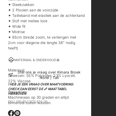
✦ Steekzakken
✦ 2 Plooien aan de voorzijde
✦ Tailleband met elastiek aan de achterkand
✦ Stof met mellee look
✦ Wide fit
✦ Midrise
✦ 93cm (brede zoom, te verlengen met
2cm voor diegene die lengte 38" nodig
heeft)
MATERIAAL & ONDERHOUD
Materiaal:
Stel ons je vraag over Kimara Broek
Geweven: 55% Polyester, 23% Lyocell,
Norel | Tall
22% Viscose
! HEB JE EEN VRAAG OVER MAATVOERING:
CHECK DAN EERST DE 📏 MAATTABEL
Wasadvies:
HIERBOVEN
Machinewas op 30 graden en altijd
SKU: KRL85.12270.824-36
binnenste buiten wassen.
O
O