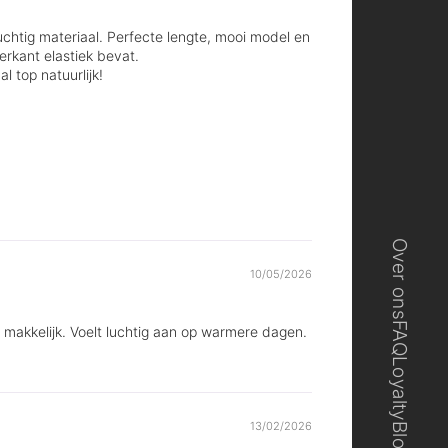
luchtig materiaal. Perfecte lengte, mooi model en
terkant elastiek bevat.
l top natuurlijk!
Over ons
10/05/2026
FAQ
makkelijk. Voelt luchtig aan op warmere dagen.
Loyalty
13/02/2026
Blog