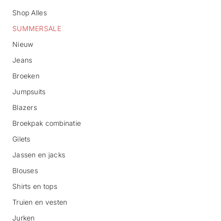
Shop Alles
SUMMERSALE
Nieuw
Jeans
Broeken
G
Jumpsuits
a
n
Blazers
a
Broekpak combinatie
a
r
Gilets
p
r
Jassen en jacks
o
d
Blouses
u
c
Shirts en tops
t
Truien en vesten
i
n
Jurken
f