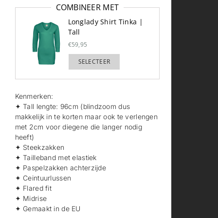
COMBINEER MET
Longlady Shirt Tinka |
Tall
€59,95
SELECTEER
TOEGEVOEGD
Kenmerken:
✦ Tall lengte: 96cm (blindzoom dus
makkelijk in te korten maar ook te verlengen
met 2cm voor diegene die langer nodig
heeft)
✦ Steekzakken
✦ Tailleband met elastiek
✦ Paspelzakken achterzijde
✦ Ceintuurlussen
✦ Flared fit
✦ Midrise
✦ Gemaakt in de EU