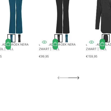
LADY BROEK NERA
LONGLADY BROEK NERA
LONGLADY BLA
OL | TALL
ZWART | TALL
ZWART | TALL
95
€99,95
€159,95
LIERE
REGULIERE
REGULIERE
S
PRIJS
PRIJS