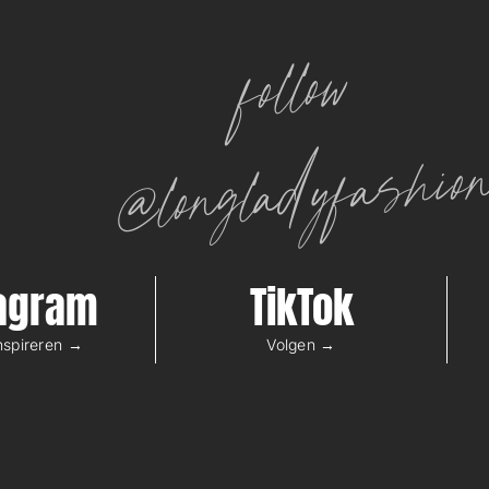
follow
@longladyfashio
tagram
TikTok
inspireren →
Volgen →