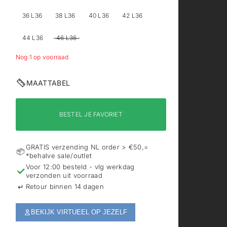
36 L36
38 L36
40 L36
42 L36
44 L36
46 L36
Nog 1 op voorraad
MAATTABEL
BESTEL JE FAVORIET
GRATIS verzending NL order > €50,=
📦
*behalve sale/outlet
Voor 12:00 besteld - vlg werkdag
✓
verzonden uit voorraad
↵
Retour binnen 14 dagen
BEKIJK VIRTUEEL OP JEZELF