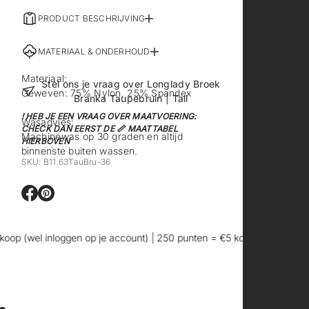
PRODUCT BESCHRIJVING
MATERIAAL & ONDERHOUD
Materiaal:
Stel ons je vraag over Longlady Broek
Geweven: 75% Nylon, 25% Spandex
Branka Taupebruin | Tall
! HEB JE EEN VRAAG OVER MAATVOERING:
Wasadvies:
CHECK DAN EERST DE 📏 MAATTABEL
Machinewas op 30 graden en altijd
HIERBOVEN
binnenste buiten wassen.
SKU: B11.63TauBru-36
O
O
p
p
e
e
n
n
 (wel inloggen op je account) | 250 punten = €5 korting
👖 Exclusi
t
t
i
i
n
n
e
e
e
e