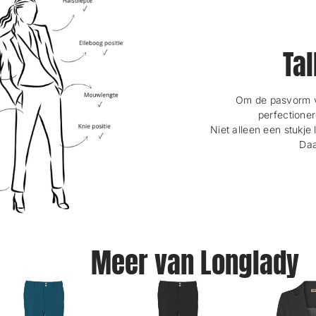
Tal
Om de pasvorm va
perfectioner
Niet alleen een stukje 
Daa
Meer van Longlady