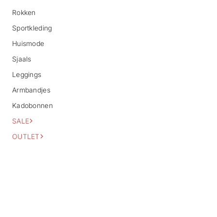
o
Rokken
r
m
Sportkleding
a
Huismode
t
i
Sjaals
e
Leggings
Armbandjes
Kadobonnen
SALE
OUTLET