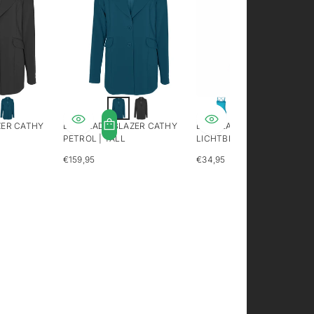
+3
ZER CATHY
LONGLADY BLAZER CATHY
LONGLADY HEMDJE TESS
PETROL | TALL
LICHTBLAUW | TALL
€159,95
€34,95
REGULIERE
REGULIERE
PRIJS
PRIJS