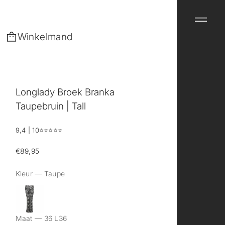
Winkelmand
Longlady Broek Branka
Taupebruin | Tall
9,4 | 10
⭐️⭐️⭐️⭐️⭐️
€89,95
Reguliere
prijs
Kleur —
Taupe
Maat —
36 L36