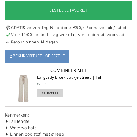
i
e
BESTEL JE FAVORIET
📦
GRATIS verzending NL order > €50,= *behalve sale/outlet
✓
Voor 12:00 besteld - vlg werkdag verzonden uit voorraad
↵
Retour binnen 14 dagen
BEKIJK VIRTUEEL OP JEZELF
COMBINEER MET
LongLady Broek Boukje Streep | Tall
€71,96
SELECTEER
TOEGEVOEGD
Kenmerken:
✦Tall lengte
✦ Watervalhals
✦ Linnenlook stof met streep