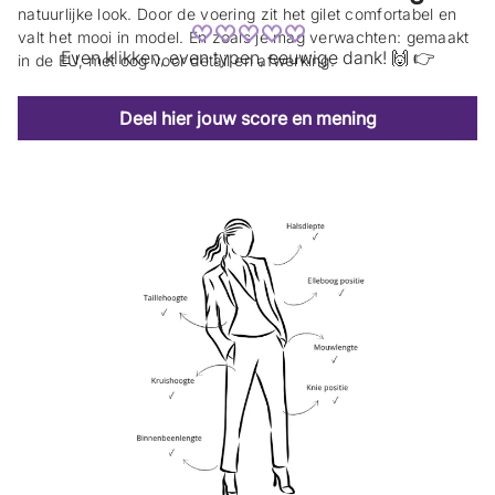
n
n
natuurlijke look. Door de voering zit het gilet comfortabel en
n
n
valt het mooi in model. En zoals je mag verwachten: gemaakt
i
i
Even klikken, even typen, eeuwige dank! 🙌 👉
e
e
in de EU, met oog voor detail en afwerking.
u
u
w
w
s
s
Deel hier jouw score en mening
c
c
h
h
e
e
r
r
m
m
.
.