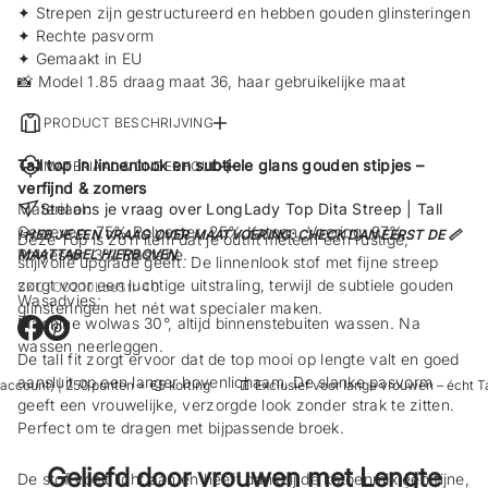
✦ Strepen zijn gestructureerd en hebben gouden glinsteringen
✦ Rechte pasvorm
✦ Gemaakt in EU
📸 Model 1.85 draag maat 36, haar gebruikelijke maat
PRODUCT BESCHRIJVING
Tall top in linnenlook en subtiele glans gouden stipjes –
MATERIAAL & ONDERHOUD
verfijnd & zomers
Materiaal:
Stel ons je vraag over LongLady Top Dita Streep | Tall
Geweven: 75% Polyester, 25% Katoen. Voering: 97%
! HEB JE EEN VRAAG OVER MAATVOERING: CHECK DAN EERST DE 📏
Deze Top is zo’n item dat je outfit meteen een rustige,
Polyester, 3% Elastane.
MAATTABEL HIERBOVEN
stijlvolle upgrade geeft. De linnenlook stof met fijne streep
zorgt voor een luchtige uitstraling, terwijl de subtiele gouden
SKU: O02.10LbeStr-40
Wasadvies:
glinsteringen het nét wat specialer maken.
Machine wolwas 30°, altijd binnenstebuiten wassen. Na
O
O
wassen neerleggen.
p
p
De tall fit zorgt ervoor dat de top mooi op lengte valt en goed
e
e
aansluit op een langer bovenlichaam. De slanke pasvorm
ccount) | 250 punten = €5 korting
👖 Exclusief voor lange vrouwen – écht Tal
n
n
geeft een vrouwelijke, verzorgde look zonder strak te zitten.
t
t
i
i
Perfect om te dragen met bijpassende broek.
n
n
e
e
Geliefd door vrouwen met Lengte
e
e
De stof voelt licht aan en heeft dankzij de katoenmix een fijne,