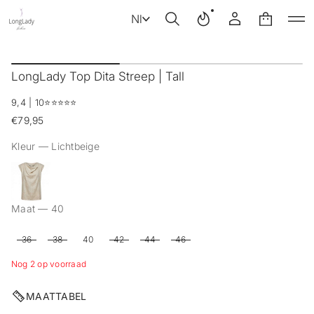
Nl
G
a
LongLady Top Dita Streep | Tall
n
a
9,4 | 10
⭐️⭐️⭐️⭐️⭐️
a
r
€79,95
Reguliere
p
prijs
r
Kleur —
Lichtbeige
o
d
u
c
t
Maat —
40
i
n
36
38
40
42
44
46
f
o
Nog 2 op voorraad
r
m
a
MAATTABEL
t