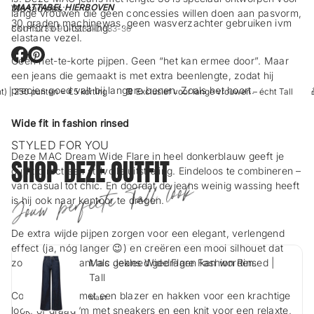
Wasadvies:
MAATTABEL HIERBOVEN
lange vrouwen die geen concessies willen doen aan pasvorm,
30 graden machinewas, geen wasverzachter gebruiken ivm
comfort of uitstraling.
SKU: 5239-90-0333-D683-36
elastane vezel.
Geen net-te-korte pijpen. Geen “het kan ermee door”. Maar
O
O
p
p
een jeans die gemaakt is met extra beenlengte, zodat hij
e
e
precies goed valt bij langere benen. Zoals het hoort.
 | 250 punten = €5 korting
👖 Exclusief voor lange vrouwen – écht Tall
🎁
n
n
t
t
i
i
Wide fit in fashion rinsed
n
n
e
e
STYLED FOR YOU
e
e
Deze MAC Dream Wide Flare in heel donkerblauw geeft je
SHOP DEZE OUTFIT
n
n
outfit direct een stijlvolle uitstraling. Eindeloos te combineren –
n
n
i
i
van casual tot chic. En doordat de jeans weinig wassing heeft
Jouw perfecte Tall look
e
e
is hij ook naar kantoor te dragen.
u
u
w
w
s
s
De extra wijde pijpen zorgen voor een elegant, verlengend
c
c
effect (ja, nóg langer 😉) en creëren een mooi silhouet dat
h
h
zowel nonchalant als gekleed gedragen kan worden.
Mac Jeans Wide Flare Fashion Rinsed |
e
e
r
r
Tall
m
m
Combineer ‘m met een blazer en hakken voor een krachtige
.
.
Maat
look, of draag ‘m met sneakers en een knit voor een relaxte,