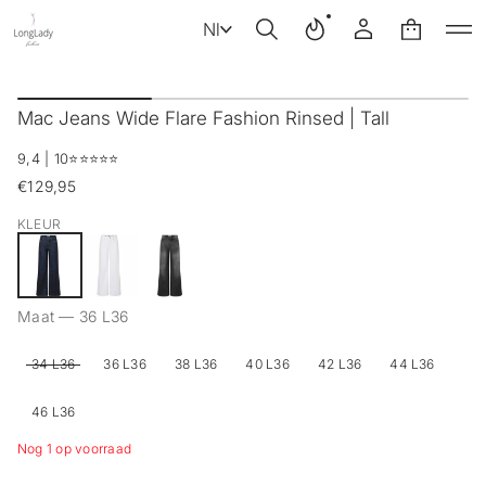
Nl
G
a
Mac Jeans Wide Flare Fashion Rinsed | Tall
n
a
9,4 | 10
⭐️⭐️⭐️⭐️⭐️
a
r
€129,95
Reguliere
p
prijs
r
KLEUR
o
d
u
c
Maat —
36 L36
t
i
n
34 L36
36 L36
38 L36
40 L36
42 L36
44 L36
f
o
46 L36
r
m
Nog 1 op voorraad
a
t