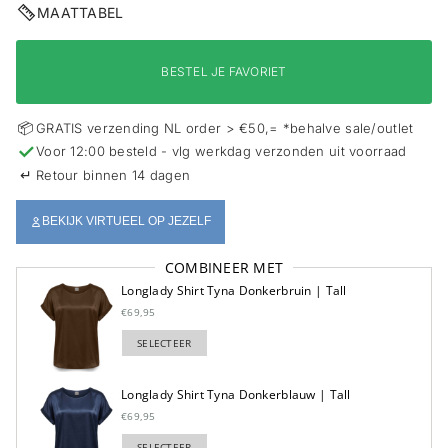
i
MAATTABEL
e
BESTEL JE FAVORIET
📦
GRATIS verzending NL order > €50,= *behalve sale/outlet
✓
Voor 12:00 besteld - vlg werkdag verzonden uit voorraad
↵
Retour binnen 14 dagen
BEKIJK VIRTUEEL OP JEZELF
COMBINEER MET
Longlady Shirt Tyna Donkerbruin | Tall
€69,95
SELECTEER
TOEGEVOEGD
Longlady Shirt Tyna Donkerblauw | Tall
€69,95
SELECTEER