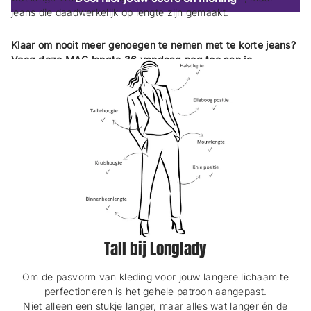
jeans die daadwerkelijk op lengte zijn gemaakt.
Klaar om nooit meer genoegen te nemen met te korte jeans?
Voeg deze MAC lengte 36 vandaag nog toe aan je
winkelwagen en ervaar het verschil. 🤍
Tall bij Longlady
Om de pasvorm van kleding voor jouw langere lichaam te
perfectioneren is het gehele patroon aangepast.
Niet alleen een stukje langer, maar alles wat langer én de