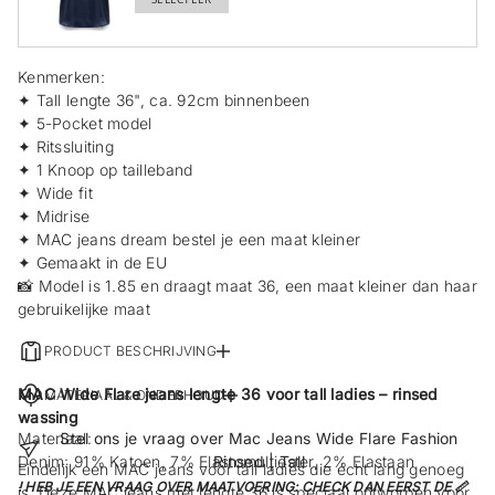
TOEGEVOEGD
Kenmerken:
✦ Tall lengte 36", ca. 92cm binnenbeen
✦ 5-Pocket model
✦ Ritssluiting
✦ 1 Knoop op tailleband
✦ Wide fit
✦ Midrise
✦ MAC jeans dream bestel je een maat kleiner
✦ Gemaakt in de EU
📸 Model is 1.85 en draagt maat 36, een maat kleiner dan haar
gebruikelijke maat
PRODUCT BESCHRIJVING
MAC Wide Flare jeans lengte 36 voor tall ladies – rinsed
MATERIAAL & ONDERHOUD
wassing
Materiaal:
Stel ons je vraag over Mac Jeans Wide Flare Fashion
Denim: 91% Katoen, 7% Elastomultiester, 2% Elastaan
Rinsed | Tall
Eindelijk een MAC jeans voor tall ladies die écht lang genoeg
! HEB JE EEN VRAAG OVER MAATVOERING: CHECK DAN EERST DE 📏
is. Deze MAC jeans met lengte 36 is speciaal ontworpen voor