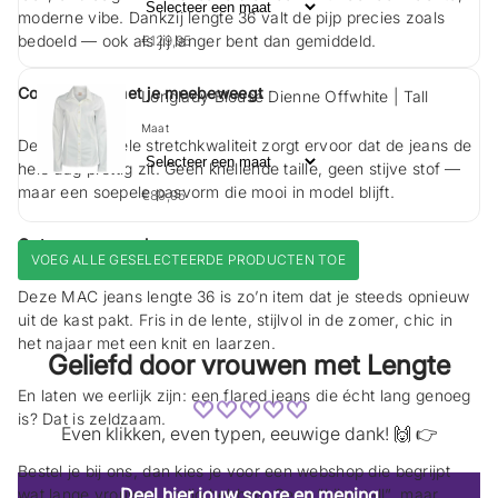
moderne vibe. Dankzij lengte 36 valt de pijp precies zoals
bedoeld — ook als jij langer bent dan gemiddeld.
€129,95
Comfort dat met je meebeweegt
Longlady Blouse Dienne Offwhite | Tall
Maat
De comfortabele stretchkwaliteit zorgt ervoor dat de jeans de
hele dag prettig zit. Geen knellende taille, geen stijve stof —
maar een soepele pasvorm die mooi in model blijft.
€89,95
Ontworpen voor lange vrouwen
VOEG ALLE GESELECTEERDE PRODUCTEN TOE
Deze MAC jeans lengte 36 is zo’n item dat je steeds opnieuw
uit de kast pakt. Fris in de lente, stijlvol in de zomer, chic in
het najaar met een knit en laarzen.
Geliefd door vrouwen met Lengte
En laten we eerlijk zijn: een flared jeans die écht lang genoeg
is? Dat is zeldzaam.
Even klikken, even typen, eeuwige dank! 🙌 👉
Bestel je bij ons, dan kies je voor een webshop die begrijpt
Deel hier jouw score en mening
wat lange vrouwen nodig hebben. Geen “bijna tall”, maar