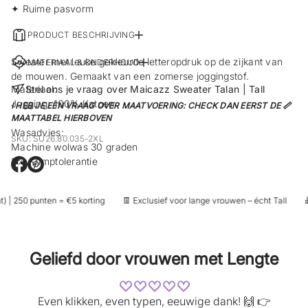
✦ Ruime pasvorm
PRODUCT BESCHRIJVING
Sweater met leuke gekleurde letteropdruk op de zijkant van
MATERIAAL & ONDERHOUD
de mouwen. Gemaakt van een zomerse joggingstof.
Materiaal:
Stel ons je vraag over Maicazz Sweater Talan | Tall
Jogging: 100% Katoen
! HEB JE EEN VRAAG OVER MAATVOERING: CHECK DAN EERST DE 📏
MAATTABEL HIERBOVEN
Wasadvies:
SKU: SU26.80.035-2XL
Machine wolwas 30 graden
3% Krimptolerantie
O
O
p
p
e
e
 | 250 punten = €5 korting
👖 Exclusief voor lange vrouwen – écht Tall
🎁
n
n
t
t
i
i
n
n
e
e
Geliefd door vrouwen met Lengte
e
e
n
n
n
n
i
i
Even klikken, even typen, eeuwige dank! 🙌 👉
e
e