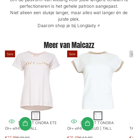
perfectioneren is het gehele patroon aangepast.
Niet alleen een stukje langer, maar alles wat langer én de
juiste plek.
Daarom shop je bij Longlady ⚡️
Meer van Maicazz
Sale
Sale
Uitv
O
O
f
f
MAICAZZ SHIRT ONORA ETE
MAICAZZ SHIRT TONORA
MAI
f
f
OFFWHITE | TALL
OFFWHITE GOUD | TALL
TAL
w
w
h
h
SALE
SALE
SAL
€27,99
€39,99
€31,49
€44,99
€48,