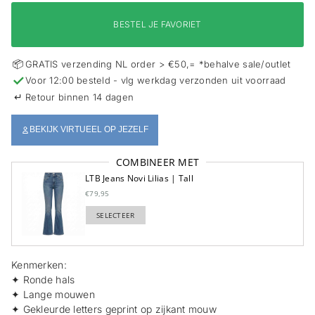
i
e
BESTEL JE FAVORIET
📦
GRATIS verzending NL order > €50,= *behalve sale/outlet
✓
Voor 12:00 besteld - vlg werkdag verzonden uit voorraad
↵
Retour binnen 14 dagen
BEKIJK VIRTUEEL OP JEZELF
COMBINEER MET
LTB Jeans Novi Lilias | Tall
€79,95
SELECTEER
TOEGEVOEGD
Kenmerken:
✦ Ronde hals
✦ Lange mouwen
✦ Gekleurde letters geprint op zijkant mouw