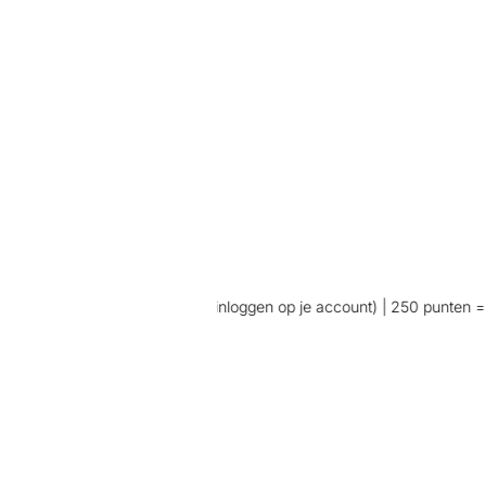
ltypunten bij aankoop (wel inloggen op je account) | 250 punten = €5 k