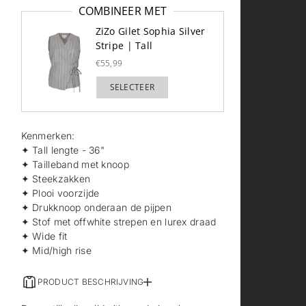
COMBINEER MET
ZiZo Gilet Sophia Silver
Stripe | Tall
€55,99
SELECTEER
TOEGEVOEGD
Kenmerken:
✦ Tall lengte - 36"
✦ Tailleband met knoop
✦ Steekzakken
✦ Plooi voorzijde
✦ Drukknoop onderaan de pijpen
✦ Stof met offwhite strepen en lurex draad
✦ Wide fit
✦ Mid/high rise
PRODUCT BESCHRIJVING