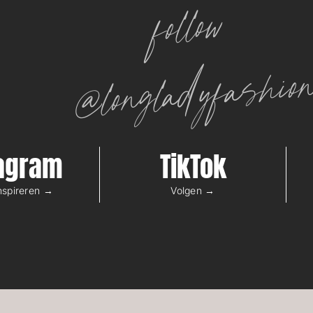
follow
@longladyfashio
tagram
TikTok
inspireren →
Volgen →