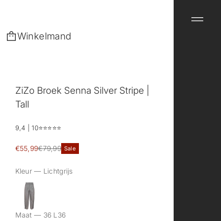
Winkelmand
ZiZo Broek Senna Silver Stripe |
Tall
9,4 | 10
⭐️⭐️⭐️⭐️⭐️
Sale
€55,99
€79,99
Sale
Reguliere
prijs
prijs
Kleur —
Lichtgrijs
Maat —
36 L36