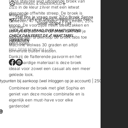
Deze stijlvolle wijd uitlopende broek van
MATERIAAL & ONDERHOUD
ZiZo in de kleur zilver met een ietwat
glanzende offwhite streep. De broek is
Materiaal:
Stel ons je vraag over ZiZo Broek Senna
voorzien van een brede tailleband met een
Geweven: 47% Polyester, 28% Linnen, 25%
Silver Stripe | Tall
knoop. De voorzijde heeft steekzakken en
Viscose
! HEB JE EEN VRAAG OVER MAATVOERING:
een grote plooi. Aan de onderkant kan je
CHECK DAN EERST DE 📏 MAATTABEL
middels een drukknoop de broek tabs toe
Wasadvies:
HIERBOVEN
laten lopen.
Machine wolwas 30 graden en altijd
SKU: SP26.SENN.314 L-36
binnenste buiten wassen.
Dankzij de flatterende pasvorm en het
hoogwaardige materiaal is deze broek
O
O
ideaal voor zowel een casual als een meer
p
p
geklede look.
e
e
n
n
nten bij aankoop (wel inloggen op je account) | 250 punten = €5 korti
t
t
Combineer de broek met gilet Sophia en
i
i
geniet van deze mooie combinatie en is
n
n
eigenlijk een must-have voor elke
e
e
garderobe!
e
e
e
n
n
n
n
i
i
e
e