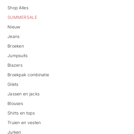
Shop Alles
SUMMERSALE
Nieuw
Jeans
Broeken
G
Jumpsuits
a
n
Blazers
a
Broekpak combinatie
a
r
Gilets
p
r
Jassen en jacks
o
d
Blouses
u
c
Shirts en tops
t
Truien en vesten
i
n
Jurken
f