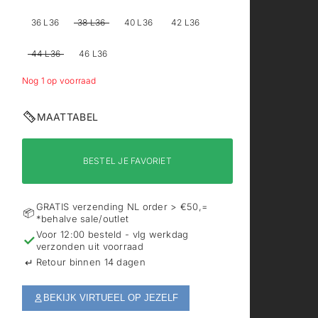
36 L36
38 L36
40 L36
42 L36
44 L36
46 L36
Nog 1 op voorraad
MAATTABEL
BESTEL JE FAVORIET
GRATIS verzending NL order > €50,=
📦
*behalve sale/outlet
Voor 12:00 besteld - vlg werkdag
✓
verzonden uit voorraad
↵
Retour binnen 14 dagen
BEKIJK VIRTUEEL OP JEZELF