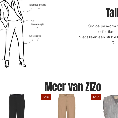
Tal
Om de pasvorm va
perfectioner
Niet alleen een stukje 
Daa
Meer van ZiZo
Sale
Sale