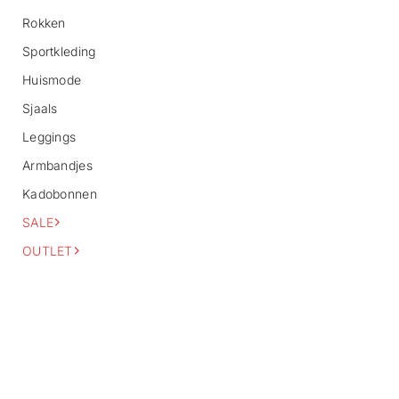
o
Rokken
r
m
Sportkleding
a
Huismode
t
i
Sjaals
e
Leggings
Armbandjes
Kadobonnen
SALE
OUTLET