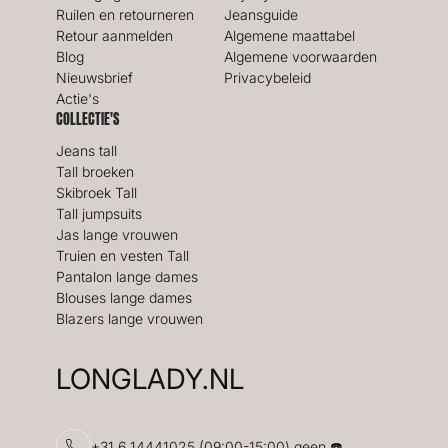
Ruilen en retourneren
Jeansguide
Retour aanmelden
Algemene maattabel
Blog
Algemene voorwaarden
Nieuwsbrief
Privacybeleid
Actie's
COLLECTIE'S
Jeans tall
Tall broeken
Skibroek Tall
Tall jumpsuits
Jas lange vrouwen
Truien en vesten Tall
Pantalon lange dames
Blouses lange dames
Blazers lange vrouwen
LONGLADY.NL
+31 6 14441025 (09:00-15:00) geen ☎️