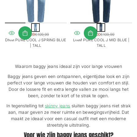
L
M
i
i
SALE
SALE
€76,99
€109,99
€55,00
€109,99
c
d
REGULIERE
REGULIERE
PRIJS
PRIJS
DNM PURE COOL J SPRING BLUE
DNM PURE COOL J MID BLUE |
h
d
PRIJS
PRIJS
| TALL
TALL
t
e
b
n
l
b
a
l
Waarom baggy jeans ideaal zijn voor lange vrouwen
u
a
w
u
Baggy jeans geven een ontspannen, eigentijdse look en zijn
w
perfect voor lange vrouwen die houden van comfort en stijl.
Door de lossere fit en extra lengte vallen ze mooi langs het
been, zonder te kort of te strak te ogen.
In tegenstelling tot
skinny jeans
sluiten baggy jeans niet strak
aan, maar geven ze meer ruimte en bewegingsvrijheid. Dat
maakt ze ideaal voor een casual outfit met een moderne
streetstyle uitstraling.
Voor wie zijn baggy jeans geschikt?