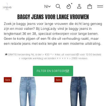
Nl
BAGGY JEANS VOOR LANGE VROUWEN
Zoek je baggy jeans voor lange vrouwen die écht lang genoeg
zijn en mooi vallen? Bij LongLady vind je baggy jeans in
lengtemaat 36 en 38, speciaal ontworpen voor lange benen.
Geen te korte pijpen of een fit die uit verhouding raakt, maar
een relaxte jeans met extra lengte en een moderne uitstraling.
🚚 GRATIS Verzending NL order > €50 * ✅ Alles uit voorraad 📦 voor 12:00 besteld
> volgende werkdag verzonden ⭐️ ⭐️ ⭐️ ⭐️ ⭐️ > 2900 reviews
FILTER EN SORTEER
Sale
Sale