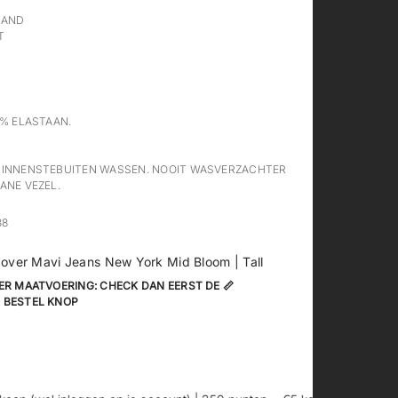
BAND
T
1% ELASTAAN.
BINNENSTEBUITEN WASSEN. NOOIT WASVERZACHTER
ANE VEZEL.
38
g over Mavi Jeans New York Mid Bloom | Tall
ER MAATVOERING: CHECK DAN EERST DE 📏
 BESTEL KNOP