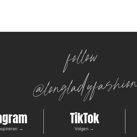
follow
@longladyfashio
tagram
TikTok
inspireren →
Volgen →