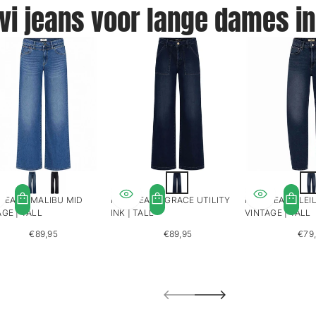
i jeans voor lange dames in
D
o
 JEANS MALIBU MID
MAVI JEANS GRACE UTILITY
MAVI JEANS LEI
n
GE | TALL
INK | TALL
VINTAGE | TALL
k
e
€89,95
€89,95
€79
REGULIERE
REGULIERE
REG
r
PRIJS
PRIJS
PRI
b
l
a
u
w