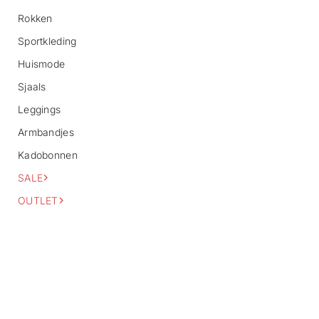
f
Rokken
o
r
Sportkleding
m
a
Huismode
t
i
Sjaals
e
Leggings
Armbandjes
Kadobonnen
SALE
OUTLET