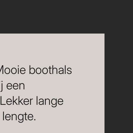
 Mooie boothals
ij een
 Lekker lange
lengte.