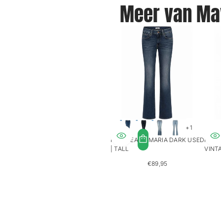
Meer van Mav
+1
MAVI JEANS MARIA DARK USED
MAVI
| TALL
VINTA
€89,95
REGULIERE
PRIJS