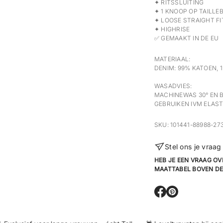
✦ RITSSLUITING
✦ 1 KNOOP OP TAILLE
✦ LOOSE STRAIGHT FI
✦ HIGHRISE
✅ GEMAAKT IN DE EU
MATERIAAL:
DENIM: 99% KATOEN, 
WASADVIES:
MACHINEWAS 30° EN 
GEBRUIKEN IVM ELAST
SKU: 101441-88988-27
Stel ons je vraa
HEB JE EEN VRAAG OV
MAATTABEL BOVEN DE
O
O
p
p
e
e
n
n