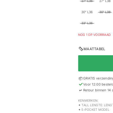
27" L36
27" L38
30" L36
30" L38
33" L36
NOG 1 OP VOORRAAD
MAATTABEL
📦
GRATIS verzending
✓
Voor 12:00 bestel
↵
Retour binnen 14
KENMERKEN:
✦ TALL LENGTE: LENGT
✦ 5-POCKET MODEL