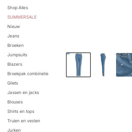
Shop Alles
SUMMERSALE
Nieuw
Jeans
Broeken
Jumpsuits
G
a
Blazers
n
a
Broekpak combinatie
a
r
Gilets
p
r
Jassen en jacks
o
Blouses
d
u
Shirts en tops
c
t
Truien en vesten
i
n
Jurken