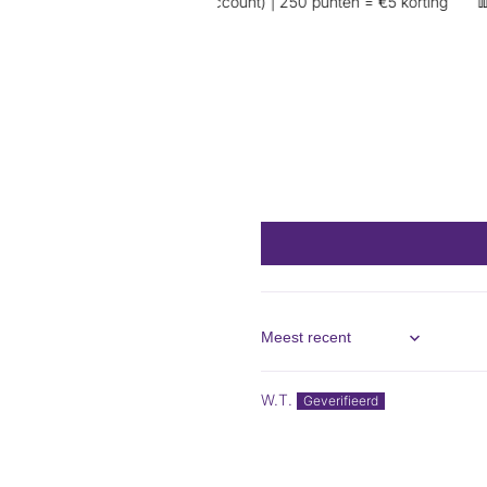
nkoop (wel inloggen op je account) | 250 punten = €5 korting
👖 Ex
Sort by
W.T.