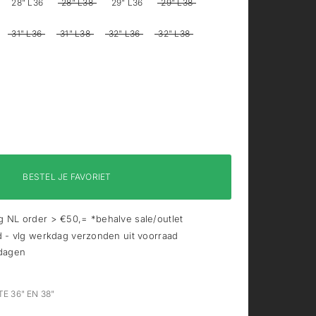
28" L36
28" L38
29" L36
29" L38
31" L36
31" L38
32" L36
32" L38
BESTEL JE FAVORIET
 NL order > €50,= *behalve sale/outlet
d - vlg werkdag verzonden uit voorraad
 dagen
E 36" EN 38"