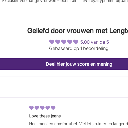
clusief voor lange vrouwen – écht Tall
🎁 Loyaltypunten bij aankoop
t
t
i
i
n
n
e
e
e
e
Geliefd door vrouwen met Lengt
n
n
n
n
i
i
5.00 van de 5
e
e
Gebaseerd op 1 beoordeling
u
u
w
w
s
s
Deel hier jouw score en mening
c
c
h
h
e
e
r
r
m
m
.
.
Love these jeans
Heel mooi en comfortabel. Viel iets ruimer en langer