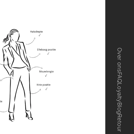
Over ons
FAQ
Loyalty
Blog