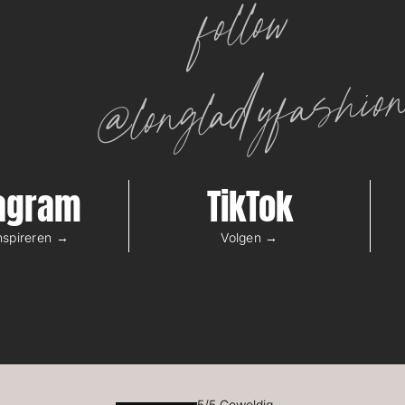
follow
@longladyfashio
tagram
TikTok
inspireren →
Volgen →
5/5 Geweldig