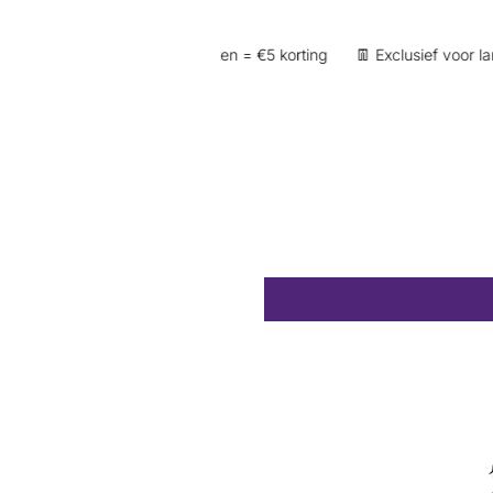
en op je account) | 250 punten = €5 korting
👖 Exclusief voor lange