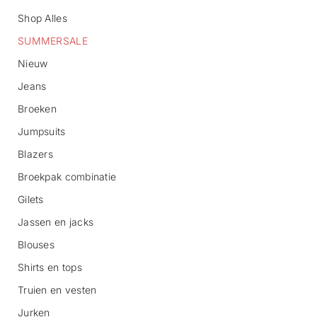
Shop Alles
SUMMERSALE
Nieuw
Jeans
Broeken
G
Jumpsuits
a
n
Blazers
a
Broekpak combinatie
a
r
Gilets
p
r
Jassen en jacks
o
d
Blouses
u
c
Shirts en tops
t
Truien en vesten
i
n
Jurken
f