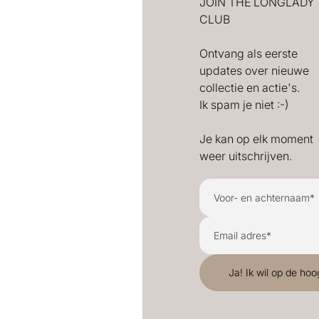
JOIN THE LONGLADY
CLUB
Ontvang als eerste
updates over nieuwe
collectie en actie's.
Ik spam je niet :-)
Je kan op elk moment
weer uitschrijven.