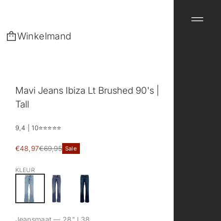
Winkelmand
Mavi Jeans Ibiza Lt Brushed 90's |
Tall
9,4 | 10
⭐️⭐️⭐️⭐️⭐️
Sale
€48,97
€69,95
Sale
Reguliere
prijs
prijs
KLEUR
Jeansmaat —
28" L38