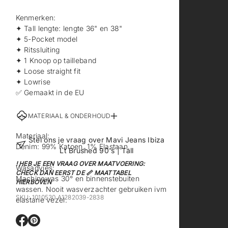
Kenmerken:
✦ Tall lengte: lengte 36" en 38"
✦ 5-Pocket model
✦ Ritssluiting
✦ 1 Knoop op tailleband
✦ Loose straight fit
✦ Lowrise
✅ Gemaakt in de EU
MATERIAAL & ONDERHOUD
Materiaal:
Stel ons je vraag over Mavi Jeans Ibiza
Denim: 99% Katoen, 1% Elastaan.
Lt Brushed 90's | Tall
! HEB JE EEN VRAAG OVER MAATVOERING:
Wasadvies:
CHECK DAN EERST DE 📏 MAATTABEL
Machinewas 30° en binnenstebuiten
HIERBOVEN
wassen. Nooit wasverzachter gebruiken ivm
SKU: 1010530 A1282039-2838
elastane vezel.
O
O