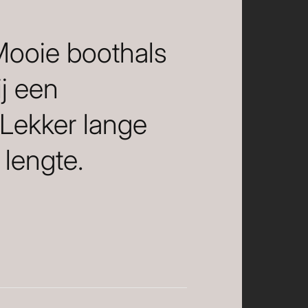
 Mooie boothals
ij een
 Lekker lange
lengte.