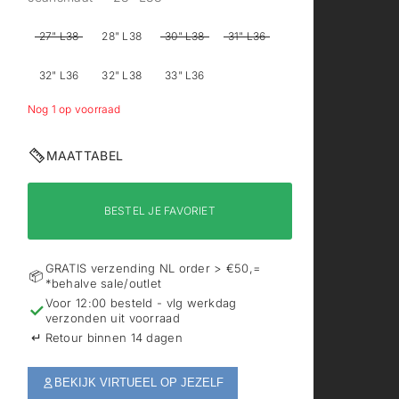
27" L38
28" L38
30" L38
31" L36
32" L36
32" L38
33" L36
Nog 1 op voorraad
MAATTABEL
BESTEL JE FAVORIET
GRATIS verzending NL order > €50,=
📦
*behalve sale/outlet
Voor 12:00 besteld - vlg werkdag
✓
verzonden uit voorraad
↵
Retour binnen 14 dagen
BEKIJK VIRTUEEL OP JEZELF