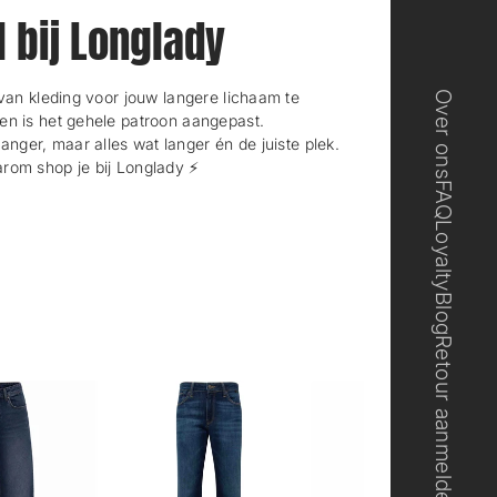
l bij Longlady
n kleding voor jouw langere lichaam te
Over ons
en is het gehele patroon aangepast.
langer, maar alles wat langer én de juiste plek.
rom shop je bij Longlady ⚡️
FAQ
Loyalty
Blog
Retour aanmelden