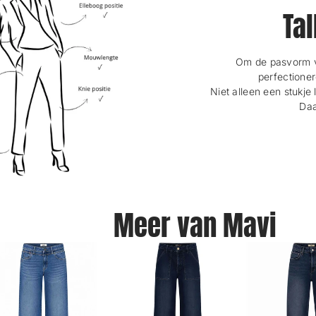
Tal
Om de pasvorm va
perfectioner
Niet alleen een stukje 
Daa
Meer van Mavi