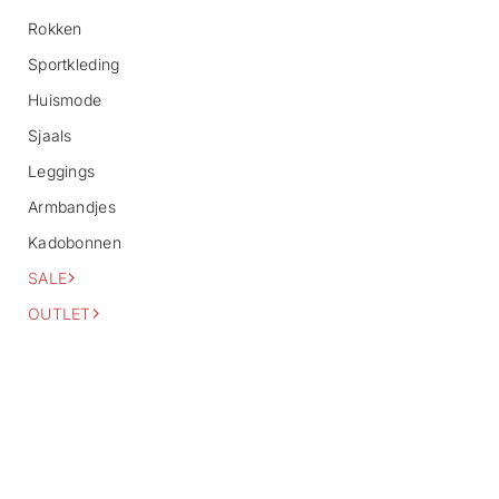
o
Rokken
r
m
Sportkleding
a
Huismode
t
i
Sjaals
e
Leggings
Armbandjes
Kadobonnen
SALE
OUTLET