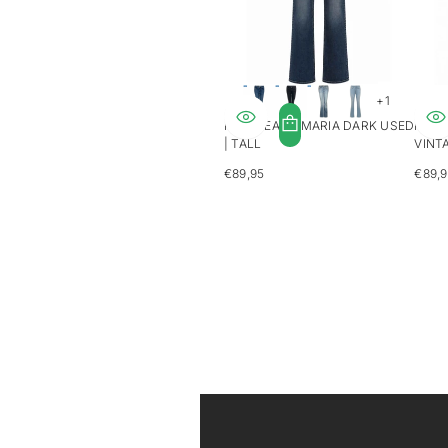
+1
MAVI JEANS MARIA DARK USED
MAVI
| TALL
VINTA
€89,95
€89,
REGULIERE
REGU
PRIJS
PRIJ