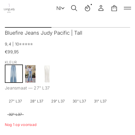
Nl
G
a
Bluefire Jeans Judy Pacific | Tall
n
a
9,4 | 10
⭐️⭐️⭐️⭐️⭐️
a
r
€99,95
Reguliere
p
prijs
r
KLEUR
o
d
u
c
Jeansmaat —
27" L37
t
i
n
27" L37
28" L37
29" L37
30" L37
31" L37
f
o
32" L37
r
m
Nog 1 op voorraad
a
t