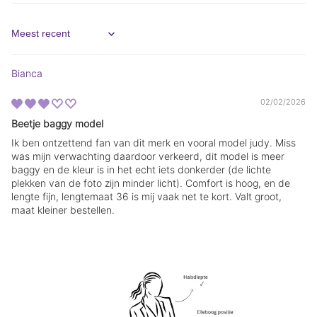
w
w
s
s
c
c
h
h
Sort by
e
e
r
r
m
m
Bianca
.
.
02/02/2026
Beetje baggy model
Ik ben ontzettend fan van dit merk en vooral model judy. Miss
was mijn verwachting daardoor verkeerd, dit model is meer
baggy en de kleur is in het echt iets donkerder (de lichte
plekken van de foto zijn minder licht). Comfort is hoog, en de
lengte fijn, lengtemaat 36 is mij vaak net te kort. Valt groot,
maat kleiner bestellen.