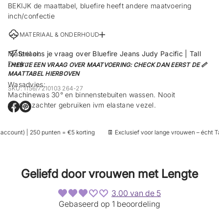
BEKIJK de maattabel, bluefire heeft andere maatvoering
inch/confectie
MATERIAAL & ONDERHOUD
Materiaal:
Stel ons je vraag over Bluefire Jeans Judy Pacific | Tall
Denim:
! HEB JE EEN VRAAG OVER MAATVOERING: CHECK DAN EERST DE 📏
MAATTABEL HIERBOVEN
Wasadvies:
SKU: 1156/7210103 264-27
Machinewas 30° en binnenstebuiten wassen. Nooit
wasverzachter gebruiken ivm elastane vezel.
O
O
p
p
e
e
ccount) | 250 punten = €5 korting
👖 Exclusief voor lange vrouwen – écht Tal
n
n
t
t
i
i
n
n
e
e
Geliefd door vrouwen met Lengte
e
e
n
n
n
n
3.00 van de 5
i
i
Gebaseerd op 1 beoordeling
e
e
u
u