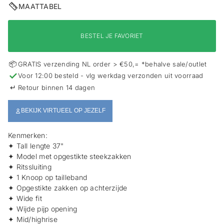
i
MAATTABEL
e
BESTEL JE FAVORIET
📦
GRATIS verzending NL order > €50,= *behalve sale/outlet
✓
Voor 12:00 besteld - vlg werkdag verzonden uit voorraad
↵
Retour binnen 14 dagen
BEKIJK VIRTUEEL OP JEZELF
Kenmerken:
✦ Tall lengte 37"
✦ Model met opgestikte steekzakken
✦ Ritssluiting
✦ 1 Knoop op tailleband
✦ Opgestikte zakken op achterzijde
✦ Wide fit
✦ Wijde pijp opening
✦ Mid/highrise