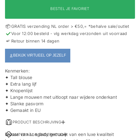
i
e
BESTEL JE FAVORIET
📦
GRATIS verzending NL order > €50,= *behalve sale/outlet
✓
Voor 12:00 besteld - vlg werkdag verzonden uit voorraad
↵
Retour binnen 14 dagen
BEKIJK VIRTUEEL OP JEZELF
Kenmerken:
✦ Tall blouse
✦ Extra lang lijf
✦ Knopenlijst
✦ Lange mouwen met uitloopt naar wijdere onderkant
✦ Slanke pasvorm
✦ Gemaakt in EU
PRODUCT BESCHRIJVING
Blouse van Longlady gemaakt van een luxe kwaliteit
MATERIAAL & ONDERHOUD