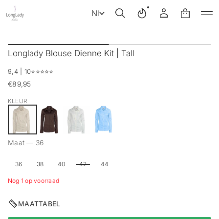
Nl
G
a
Longlady Blouse Dienne Kit | Tall
n
a
9,4 | 10
⭐️⭐️⭐️⭐️⭐️
a
r
€89,95
Reguliere
p
prijs
r
KLEUR
o
d
u
c
Maat —
36
t
i
n
36
38
40
42
44
f
o
Nog 1 op voorraad
r
m
MAATTABEL
a
t