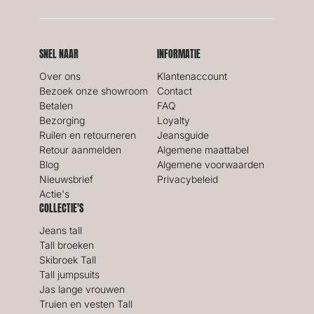
SNEL NAAR
INFORMATIE
Over ons
Klantenaccount
Bezoek onze showroom
Contact
Betalen
FAQ
Bezorging
Loyalty
Ruilen en retourneren
Jeansguide
Retour aanmelden
Algemene maattabel
Blog
Algemene voorwaarden
Nieuwsbrief
Privacybeleid
Actie's
COLLECTIE'S
Jeans tall
Tall broeken
Skibroek Tall
Tall jumpsuits
Jas lange vrouwen
Truien en vesten Tall