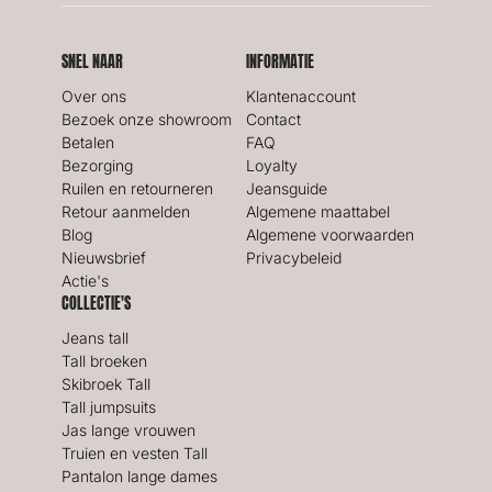
SNEL NAAR
INFORMATIE
Over ons
Klantenaccount
Bezoek onze showroom
Contact
Betalen
FAQ
Bezorging
Loyalty
Ruilen en retourneren
Jeansguide
Retour aanmelden
Algemene maattabel
Blog
Algemene voorwaarden
Nieuwsbrief
Privacybeleid
Actie's
COLLECTIE'S
Jeans tall
Tall broeken
Skibroek Tall
Tall jumpsuits
Jas lange vrouwen
Truien en vesten Tall
Pantalon lange dames