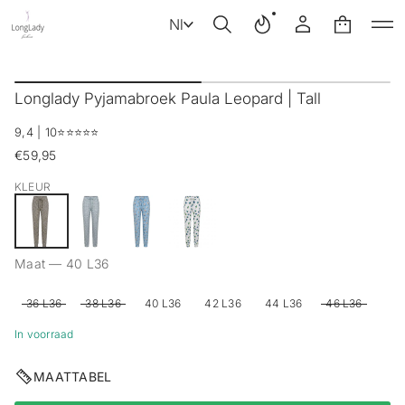
Nl
G
a
Longlady Pyjamabroek Paula Leopard | Tall
n
a
9,4 | 10
⭐️⭐️⭐️⭐️⭐️
a
r
€59,95
Reguliere
p
prijs
r
KLEUR
o
d
u
c
Maat —
40 L36
t
i
n
36 L36
38 L36
40 L36
42 L36
44 L36
46 L36
f
o
In voorraad
r
m
MAATTABEL
a
t