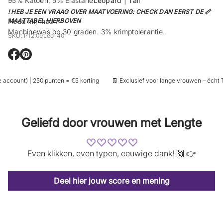
95% Katoen, 5% Elastane
Leopard | Tall
! HEB JE EEN VRAAG OVER MAATVOERING: CHECK DAN EERST DE 📏
Houd mij mooi:
MAATTABEL HIERBOVEN
Machinewas op 30 graden. 3% krimptolerantie.
SKU: P12.09Leo-40
O
O
p
p
e
e
account) | 250 punten = €5 korting
👖 Exclusief voor lange vrouwen – écht Ta
n
n
t
t
i
i
n
n
e
e
Geliefd door vrouwen met Lengte
e
e
n
n
n
n
i
i
Even klikken, even typen, eeuwige dank! 🙌 👉
e
e
u
u
w
w
s
s
Deel hier jouw score en mening
c
c
h
h
e
e
r
r
m
m