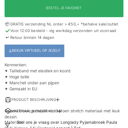
i
e
BESTEL JE FAVORIET
📦
GRATIS verzending NL order > €50,= *behalve sale/outlet
✓
Voor 12:00 besteld - vlg werkdag verzonden uit voorraad
↵
Retour binnen 14 dagen
BEKIJK VIRTUEEL OP JEZELF
Kenmerken:
✦ Tailleband met elastiek en koord
✦ Hoge taille
✦ Manchet onder aan pijpen
✦ Gemaakt in EU
PRODUCT BESCHRIJVING
Pyjamabroek gemaakt van katoen stretch materiaal met leuk
MATERIAAL & ONDERHOUD
dessin.
Materiaal:
Stel ons je vraag over Longlady Pyjamabroek Paula