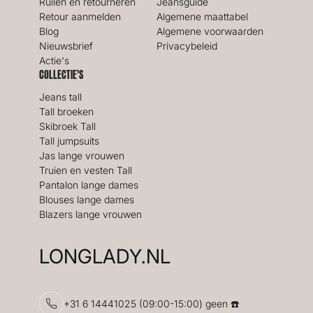
Ruilen en retourneren
Jeansguide
Retour aanmelden
Algemene maattabel
Blog
Algemene voorwaarden
Nieuwsbrief
Privacybeleid
Actie's
COLLECTIE'S
Jeans tall
Tall broeken
Skibroek Tall
Tall jumpsuits
Jas lange vrouwen
Truien en vesten Tall
Pantalon lange dames
Blouses lange dames
Blazers lange vrouwen
LONGLADY.NL
+31 6 14441025 (09:00-15:00) geen ☎️