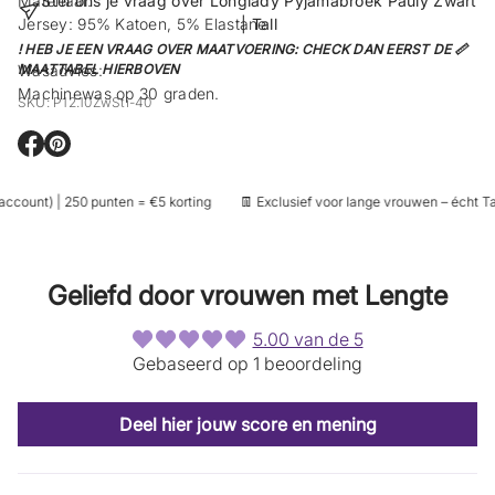
Materiaal:
Stel ons je vraag over Longlady Pyjamabroek Pauly Zwart
Jersey: 95% Katoen, 5% Elastane
| Tall
! HEB JE EEN VRAAG OVER MAATVOERING: CHECK DAN EERST DE 📏
Wasadvies:
MAATTABEL HIERBOVEN
Machinewas op 30 graden.
SKU: P12.10ZwSti-40
O
O
p
p
e
e
ccount) | 250 punten = €5 korting
👖 Exclusief voor lange vrouwen – écht Tall
n
n
t
t
i
i
n
n
e
e
Geliefd door vrouwen met Lengte
e
e
n
n
n
n
5.00 van de 5
i
i
Gebaseerd op 1 beoordeling
e
e
u
u
w
w
s
s
Deel hier jouw score en mening
c
c
h
h
e
e
r
r