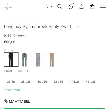
Nl
G
a
Longlady Pyjamabroek Pauly Zwart | Tall
n
a
9,4 | 10
⭐️⭐️⭐️⭐️⭐️
a
r
€59,95
Reguliere
p
prijs
r
KLEUR
o
d
u
c
Maat —
40 L36
t
i
n
36 36
38 L36
40 L36
42 L36
44 L36
46 L36
f
o
In voorraad
r
m
MAATTABEL
a
t