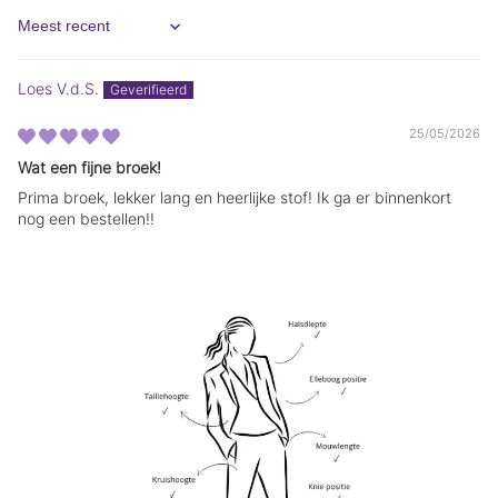
m
m
.
.
Sort by
Loes V.d.S.
25/05/2026
Wat een fijne broek!
Prima broek, lekker lang en heerlijke stof! Ik ga er binnenkort
nog een bestellen!!