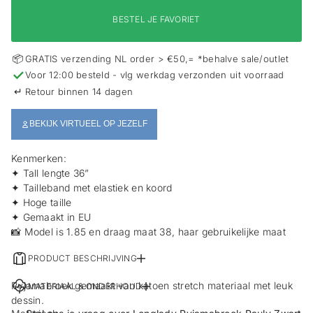
i
e
BESTEL JE FAVORIET
📦
GRATIS verzending NL order > €50,= *behalve sale/outlet
✓
Voor 12:00 besteld - vlg werkdag verzonden uit voorraad
↵
Retour binnen 14 dagen
BEKIJK VIRTUEEL OP JEZELF
Kenmerken:
✦ Tall lengte 36”
✦ Tailleband met elastiek en koord
✦ Hoge taille
✦ Gemaakt in EU
📸 Model is 1.85 en draag maat 38, haar gebruikelijke maat
PRODUCT BESCHRIJVING
Pyjamabroek gemaakt van katoen stretch materiaal met leuk
MATERIAAL & ONDERHOUD
dessin.