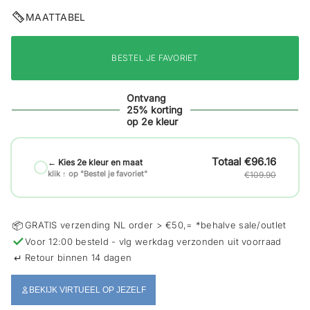
i
MAATTABEL
e
BESTEL JE FAVORIET
Ontvang
25% korting
op 2e kleur
€96.16
← Kies 2e kleur en maat
klik ↑ op "Bestel je favoriet"
€109.90
📦
GRATIS verzending NL order > €50,= *behalve sale/outlet
✓
Voor 12:00 besteld - vlg werkdag verzonden uit voorraad
↵
Retour binnen 14 dagen
BEKIJK VIRTUEEL OP JEZELF