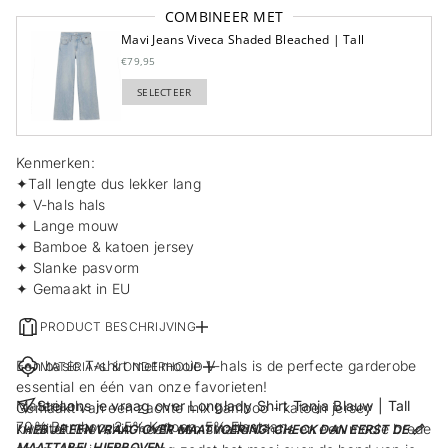
COMBINEER MET
Mavi Jeans Viveca Shaded Bleached | Tall
€79,95
SELECTEER
TOEGEVOEGD
Kenmerken:
✦Tall lengte dus lekker lang
✦ V-hals hals
✦ Lange mouw
✦ Bamboe & katoen jersey
✦ Slanke pasvorm
✦ Gemaakt in EU
PRODUCT BESCHRIJVING
Een basic T-shirt met mooie V-hals is de perfecte garderobe
MATERIAAL & ONDERHOUD
essential en één van onze favorieten!
Materiaal:
Stel ons je vraag over Longlady Shirt Tanja Blauw | Tall
Gemaakt van een zachte mix bamboo - katoen jersey
70% Bamboo, 25% Katoen, 5% Elastaan.
kwaliteit. Het shirt heeft een smalle V-hals en een mooie brede
! HEB JE EEN VRAAG OVER MAATVOERING: CHECK DAN EERST DE 📏
MAATTABEL HIERBOVEN