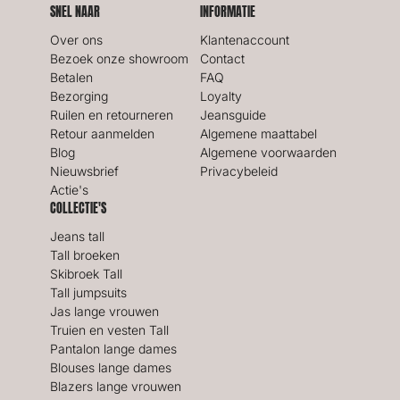
SNEL NAAR
INFORMATIE
Over ons
Klantenaccount
Bezoek onze showroom
Contact
Betalen
FAQ
Bezorging
Loyalty
Ruilen en retourneren
Jeansguide
Retour aanmelden
Algemene maattabel
Blog
Algemene voorwaarden
Nieuwsbrief
Privacybeleid
Actie's
COLLECTIE'S
Jeans tall
Tall broeken
Skibroek Tall
Tall jumpsuits
Jas lange vrouwen
Truien en vesten Tall
Pantalon lange dames
Blouses lange dames
Blazers lange vrouwen