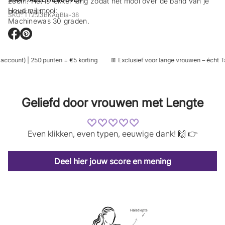
zoom. Het is lekker lang zodat het mooi over de band van je
Houd mij mooi:
broek valt.
SKU: T12.23BKAqBla-38
Machinewas 30 graden.
O
O
p
p
e
e
ccount) | 250 punten = €5 korting
👖 Exclusief voor lange vrouwen – écht Tal
n
n
t
t
i
i
n
n
e
e
Geliefd door vrouwen met Lengte
e
e
n
n
n
n
i
i
Even klikken, even typen, eeuwige dank! 🙌 👉
e
e
u
u
w
w
s
s
Deel hier jouw score en mening
c
c
h
h
e
e
r
r
m
m
.
.