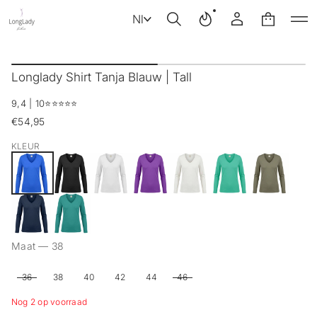
Nl
G
a
Longlady Shirt Tanja Blauw | Tall
n
a
9,4 | 10
⭐️⭐️⭐️⭐️⭐️
a
r
€54,95
Reguliere
p
prijs
r
KLEUR
o
d
u
c
t
i
n
f
Maat —
38
o
r
36
38
40
42
44
46
m
a
Nog 2 op voorraad
t