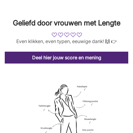
t
t
i
i
n
n
e
e
Geliefd door vrouwen met Lengte
e
e
n
n
n
n
i
i
Even klikken, even typen, eeuwige dank! 🙌 👉
e
e
u
u
w
w
s
s
Deel hier jouw score en mening
c
c
h
h
e
e
r
r
m
m
.
.