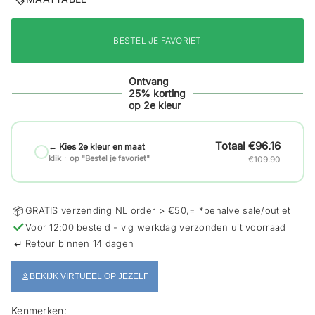
i
e
BESTEL JE FAVORIET
Ontvang
25% korting
op 2e kleur
€96.16
← Kies 2e kleur en maat
klik ↑ op "Bestel je favoriet"
€109.90
📦
GRATIS verzending NL order > €50,= *behalve sale/outlet
✓
Voor 12:00 besteld - vlg werkdag verzonden uit voorraad
↵
Retour binnen 14 dagen
BEKIJK VIRTUEEL OP JEZELF
Kenmerken: