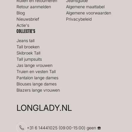
Ruilen en retourneren
Jeansguide
Retour aanmelden
Algemene maattabel
Blog
Algemene voorwaarden
Nieuwsbrief
Privacybeleid
Actie's
COLLECTIE'S
Jeans tall
Tall broeken
Skibroek Tall
Tall jumpsuits
Jas lange vrouwen
Truien en vesten Tall
Pantalon lange dames
Blouses lange dames
Blazers lange vrouwen
LONGLADY.NL
+31 6 14441025 (09:00-15:00) geen ☎️