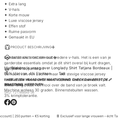
✦ Extra lang
✦ V-hals
✦ Korte mouw
✦ Luxe viscose jersey
✦ Effen stof
✦ Ruime pasvorm
✦ Gemaakt in EU
PRODUCT BESCHRIJVING
Een basic shirt met een wat bredere v-hals. Het is een van je
MATERIAAL & ONDERHOUD
garderobe essentials omdat je dit shirt overal bij kunt dragen,
Materiaal:
Stel ons je vraag over Longlady Shirt Tatjana Bordeaux |
van jeans tot pantalon!
96% Viscose, 4% Elastaan.
Tall
Gemaakt van een zachte maar wel stevige viscose jersey
kwaliteit die niet tekent. Het shirt heeft korte mouwen. Hij is
! HEB JE EEN VRAAG OVER MAATVOERING: CHECK DAN EERST DE 📏
Wasadvies:
MAATTABEL HIERBOVEN
lekker lang zodat het mooi over de band van je broek valt.
Machine wolwas 30 graden. Binnenstebuiten wassen.
SKU: T21.18Bord-36
3% krimptolerantie.
O
O
p
p
e
e
count) | 250 punten = €5 korting
👖 Exclusief voor lange vrouwen – écht Tall
n
n