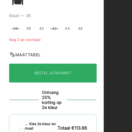
Maat —
38
36
38
40
42
44
46
Nog 2 op voorraad
MAATTABEL
BESTEL JE FAVORIET
Ontvang
25%
korting op
2e kleur
← Kies 2e kleur en
€113.66
maat