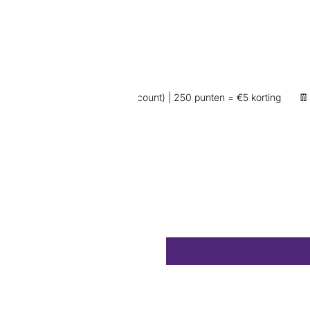
oop (wel inloggen op je account) | 250 punten = €5 korting
👖 Excl