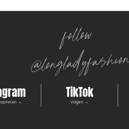
follow
@longladyfashio
tagram
TikTok
inspireren →
Volgen →