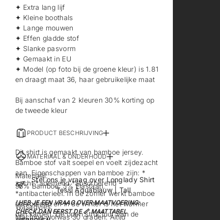
✦ Extra lang lijf
✦ Kleine boothals
✦ Lange mouwen
✦ Effen gladde stof
✦ Slanke pasvorm
✦ Gemaakt in EU
✦ Model (op foto bij de groene kleur) is 1.81
en draagt maat 36, haar gebruikelijke maat
Bij aanschaf van 2 kleuren 30% korting op
de tweede kleur
PRODUCT BESCHRIJVING
Dit shirt is gemaakt van bamboe jersey.
MATERIAAL & ONDERHOUD
Bamboe stof valt soepel en voelt zijdezacht
aan. Eigenschappen van bamboe zijn: *
Materiaal:
Stel ons je vraag over Longlady Shirt
zacht *ademend *absorberend
95% Bamboe, 5% Elastaan.
Tessi Aquablauw | Tall
*antibacterieel. In de zomer werkt bamboe
! HEB JE EEN VRAAG OVER MAATVOERING:
verkoelend en in de winter is het warmer
Wasadvies:
CHECK DAN EERST DE 📏 MAATTABEL
dan katoen. De open structuur van de
Machine wolwas 30 graden. Altijd