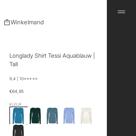
Winkelmand
Longlady Shirt Tessi Aquablauw |
Tall
9,4 | 10
⭐️⭐️⭐️⭐️⭐️
€64,95
Reguliere
prijs
KLEUR