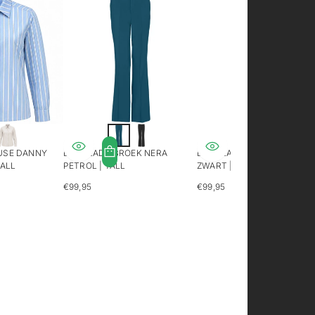
USE DANNY
LONGLADY BROEK NERA
LONGLADY BROEK NERA
TALL
PETROL | TALL
ZWART | TALL
€99,95
€99,95
REGULIERE
REGULIERE
PRIJS
PRIJS