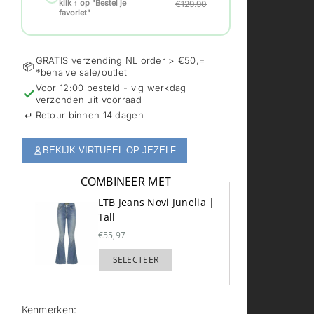
klik ↑ op "Bestel je
€129.90
favoriet"
GRATIS verzending NL order > €50,=
📦
*behalve sale/outlet
Voor 12:00 besteld - vlg werkdag
✓
verzonden uit voorraad
↵
Retour binnen 14 dagen
BEKIJK VIRTUEEL OP JEZELF
COMBINEER MET
LTB Jeans Novi Junelia |
Tall
€55,97
SELECTEER
TOEGEVOEGD
Kenmerken: