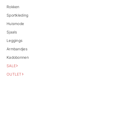
o
Rokken
r
m
Sportkleding
a
Huismode
t
i
Sjaals
e
Leggings
Armbandjes
Kadobonnen
SALE
OUTLET