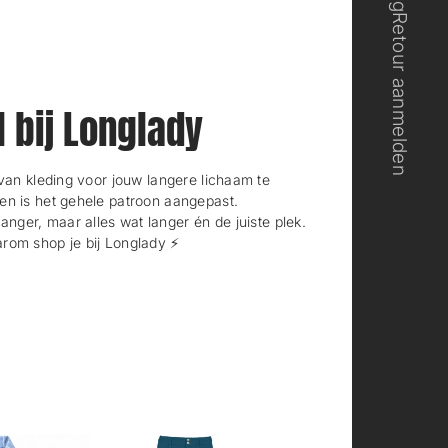
.
.
Retour aanmelden
l bij Longlady
n kleding voor jouw langere lichaam te
en is het gehele patroon aangepast.
langer, maar alles wat langer én de juiste plek.
rom shop je bij Longlady ⚡️