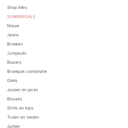
Shop Alles
SUMMERSALE
Nieuw
Jeans
Broeken
G
Jumpsuits
a
n
Blazers
a
Broekpak combinatie
a
r
Gilets
p
r
Jassen en jacks
o
d
Blouses
u
c
Shirts en tops
t
Truien en vesten
i
n
Jurken
f