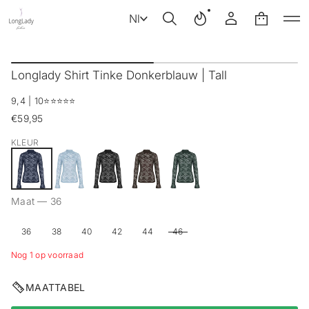
Nl
G
a
Longlady Shirt Tinke Donkerblauw | Tall
n
a
9,4 | 10
⭐️⭐️⭐️⭐️⭐️
a
r
€59,95
Reguliere
p
prijs
r
KLEUR
o
d
u
c
Maat —
36
t
i
n
36
38
40
42
44
46
f
o
Nog 1 op voorraad
r
m
MAATTABEL
a
t