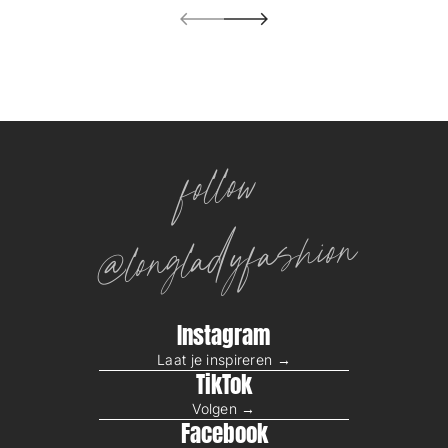
u
w
follow
@longladyfashion
Instagram
Laat je inspireren →
TikTok
Volgen →
Facebook