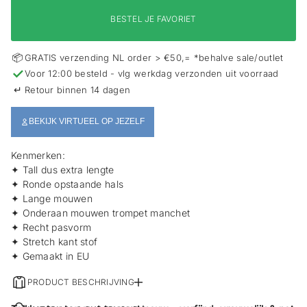
i
e
BESTEL JE FAVORIET
📦
GRATIS verzending NL order > €50,= *behalve sale/outlet
✓
Voor 12:00 besteld - vlg werkdag verzonden uit voorraad
↵
Retour binnen 14 dagen
BEKIJK VIRTUEEL OP JEZELF
Kenmerken:
✦ Tall dus extra lengte
✦ Ronde opstaande hals
✦ Lange mouwen
✦ Onderaan mouwen trompet manchet
✦ Recht pasvorm
✦ Stretch kant stof
✦ Gemaakt in EU
PRODUCT BESCHRIJVING