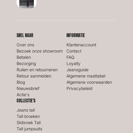
SNEL NAAR
INFORMATIE
Over ons
Klantenaccount
Bezoek onze showroom
Contact
Betalen
FAQ
Bezorging
Loyalty
Ruilen en retourneren
Jeansguide
Retour aanmelden
Algemene maattabel
Blog
Algemene voorwaarden
Nieuwsbrief
Privacybeleid
Actie's
COLLECTIE'S
Jeans tall
Tall broeken
Skibroek Tall
Tall jumpsuits