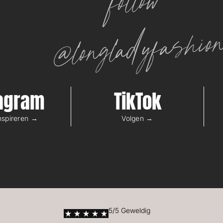
follow
@longladyfashio
tagram
TikTok
inspireren →
Volgen →
5/5 Geweldig