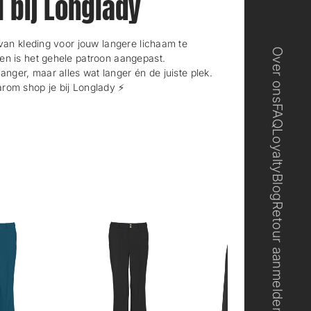
l bij Longlady
n kleding voor jouw langere lichaam te
Over ons
en is het gehele patroon aangepast.
langer, maar alles wat langer én de juiste plek.
rom shop je bij Longlady ⚡️
FAQ
Loyalty
Blog
Retour aanmelden