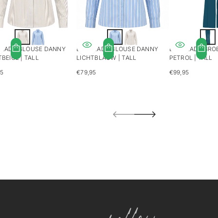
LADY BLOUSE DANNY
LONGLADY BLOUSE DANNY
LONGLADY BRO
TBEIGE | TALL
LICHTBLAUW | TALL
PETROL | TALL
95
€79,95
€99,95
LIERE
REGULIERE
REGULIERE
S
PRIJS
PRIJS