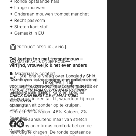
✦ Ronde opstaande hals
✦ Lange mouwen
✦ Onderaan mouwen trompet manchet
✦ Recht pasvorm
✦ Stretch kant stof
✦ Gemaakt in EU
PRODUCT BESCHRIJVING
Tall kanten top met trompetmouw –
MATERIAAL & ONDERHOUD
verfijnd, vrouwelijk & net even anders
🧵 Materiaal & comfort
Stel ons je vraag over Longlady Shirt
Deze top is er zo eentje die je outfit meteen
De mix van katoen, nylon en spandex zorgt
Tinke Wit | Tall
een zachte, vrouwelijke uitstraling geeft.
voor een rekbare stof die comfortabel zit en
! HEB JE EEN VRAAG OVER MAATVOERING:
Gemaakt van stretch kant en speciaal
mooi in model blijft.
CHECK DAN EERST DE 📏 MAATTABEL
ontworpen in een tall fit, waardoor hij mooi
HIERBOVEN
op lengte valt zonder op te kruipen.
Materiaal:
SKU: T22.49Wit-36
Gebreid: 52% Nylon, 46% Katoen, 2%
Spandex.
De top is aansluitend maar van stretch
katoen/nylon mix dus comfortabel om de
O
O
Wasadvies:
hele dag te dragen. De ronde opstaande
p
p