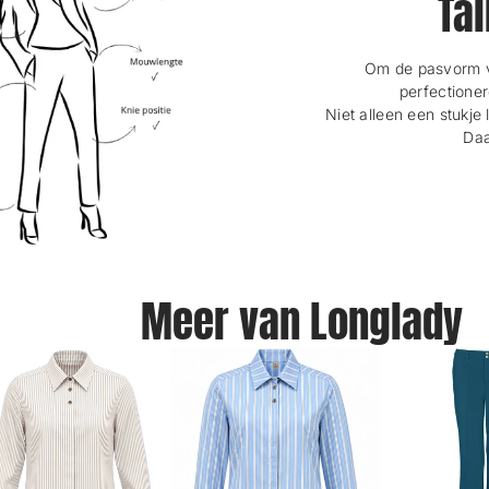
Tal
Om de pasvorm va
perfectioner
Niet alleen een stukje 
Daa
Meer van Longlady