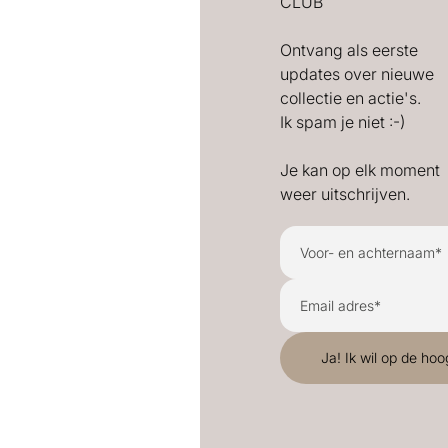
CLUB
Ontvang als eerste
updates over nieuwe
collectie en actie's.
Ik spam je niet :-)
Je kan op elk moment
weer uitschrijven.