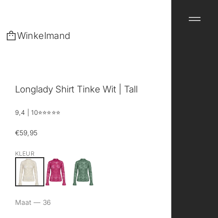
Winkelmand
Longlady Shirt Tinke Wit | Tall
9,4 | 10
⭐️⭐️⭐️⭐️⭐️
€59,95
Reguliere
prijs
KLEUR
Maat —
36