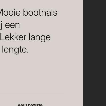
 Mooie boothals
ij een
 Lekker lange
lengte.