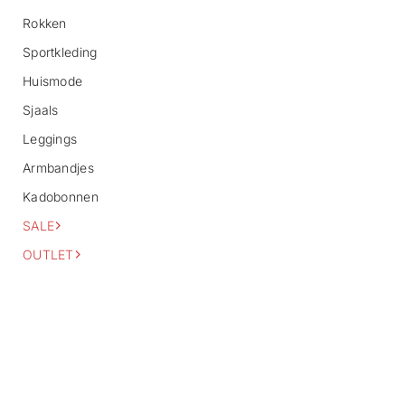
o
Rokken
r
m
Sportkleding
a
Huismode
t
i
Sjaals
e
Leggings
Armbandjes
Kadobonnen
SALE
OUTLET