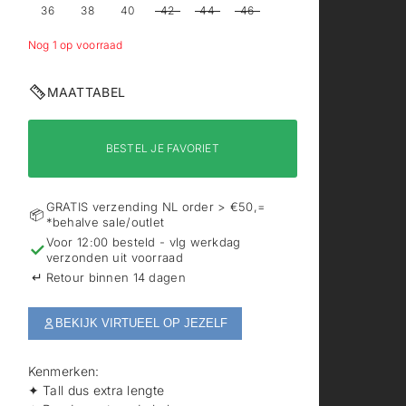
36
38
40
42
44
46
Nog 1 op voorraad
MAATTABEL
BESTEL JE FAVORIET
GRATIS verzending NL order > €50,=
📦
*behalve sale/outlet
Voor 12:00 besteld - vlg werkdag
✓
verzonden uit voorraad
↵
Retour binnen 14 dagen
BEKIJK VIRTUEEL OP JEZELF
Kenmerken:
✦ Tall dus extra lengte