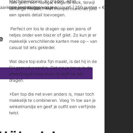
Machine wolwas 30 graden. Altijd
e
e
hals geeft een rustige, elegante look, terwijl
n
n
binnenstebuiten wassen.
koop (wel inloggen op je account) | 250 punten = €5 korting
👖 Exc
de lange mouwen met trompet manchet juist
t
t
een speels detail toevoegen.
i
i
n
n
e
e
Perfect om los te dragen op een jeans of
e
e
netjes onder een blazer of gilet. Zo kun je er
e
n
n
makkelijk verschillende kanten mee op – van
n
n
casual tot iets gekleder.
i
i
e
e
u
u
Wat deze top extra fijn maakt, is dat hij in de
w
w
EU geproduceerd is. Dat zie je terug in de
s
s
afwerking én hoe mooi hij blijft na het
c
c
dragen.
h
h
e
e
r
r
⚡️Een top die net even anders is, maar toch
m
m
makkelijk te combineren. Voeg ’m toe aan je
.
.
winkelmandje en geef je outfit een verfijnde
twist.