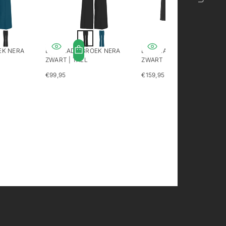
EK NERA
LONGLADY BROEK NERA
LONGLADY BLAZER CATHY
ZWART | TALL
ZWART | TALL
€99,95
€159,95
REGULIERE
REGULIERE
PRIJS
PRIJS