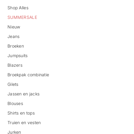
Shop Alles
SUMMERSALE
Nieuw
Jeans
Broeken
G
Jumpsuits
a
n
Blazers
a
Broekpak combinatie
a
r
Gilets
p
r
Jassen en jacks
o
d
Blouses
u
c
Shirts en tops
t
Truien en vesten
i
n
Jurken
f