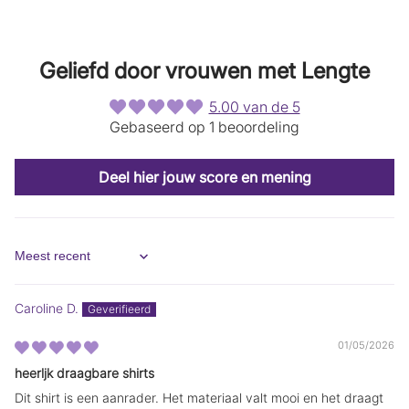
t
t
i
i
n
n
e
e
Geliefd door vrouwen met Lengte
e
e
n
n
n
n
5.00 van de 5
i
i
Gebaseerd op 1 beoordeling
e
e
u
u
w
w
s
s
Deel hier jouw score en mening
c
c
h
h
e
e
r
r
m
m
.
.
Sort by
Caroline D.
01/05/2026
heerljk draagbare shirts
Dit shirt is een aanrader. Het materiaal valt mooi en het draagt