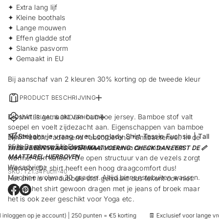
✦ Extra lang lijf
✦ Kleine boothals
✦ Lange mouwen
✦ Effen gladde stof
✦ Slanke pasvorm
✦ Gemaakt in EU
Bij aanschaf van 2 kleuren 30% korting op de tweede kleur
PRODUCT BESCHRIJVING
Dit shirt is gemaakt van bamboe jersey. Bamboe stof valt
MATERIAAL & ONDERHOUD
soepel en voelt zijdezacht aan. Eigenschappen van bamboe
Materiaal:
Stel ons je vraag over Longlady Shirt Tessie Fuchsia | Tall
zijn: * zacht *ademend *absorberend *antibacterieel. In de
95% Bamboe, 5% Elastaan.
zomer werkt bamboe verkoelend en in de winter is het
! HEB JE EEN VRAAG OVER MAATVOERING: CHECK DAN EERST DE 📏
MAATTABEL HIERBOVEN
warmer dan katoen. De open structuur van de vezels zorgt
Wasadvies:
hiervoor. Dit shirt heeft een hoog draagcomfort dus!
SKU: T21.34Fuch-40
Machine wolwas 30 graden. Altijd binnenstebuiten wassen.
Het shirt is van dubbele stof gemaakt dus tekent ook niet.
Je kan het shirt gewoon dragen met je jeans of broek maar
O
O
het is ook zeer geschikt voor Yoga etc.
p
p
e
e
inloggen op je account) | 250 punten = €5 korting
👖 Exclusief voor lange vro
n
n