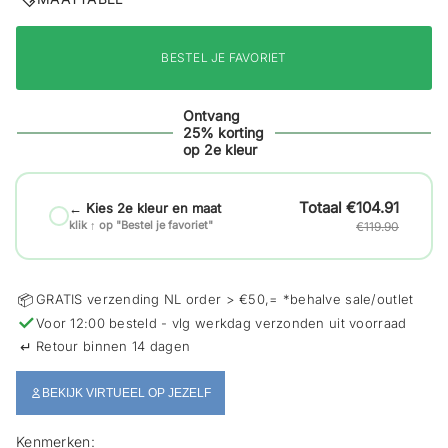
i
e
BESTEL JE FAVORIET
Ontvang
25% korting
op 2e kleur
€104.91
← Kies 2e kleur en maat
klik ↑ op "Bestel je favoriet"
€119.90
📦
GRATIS verzending NL order > €50,= *behalve sale/outlet
✓
Voor 12:00 besteld - vlg werkdag verzonden uit voorraad
↵
Retour binnen 14 dagen
BEKIJK VIRTUEEL OP JEZELF
Kenmerken: