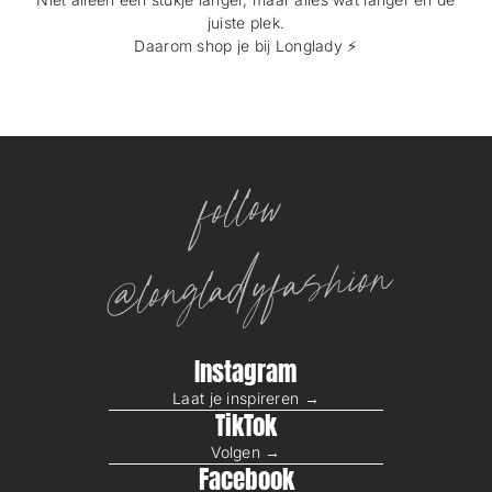
juiste plek.
Daarom shop je bij Longlady ⚡️
follow
@longladyfashion
Instagram
Laat je inspireren →
TikTok
Volgen →
Facebook