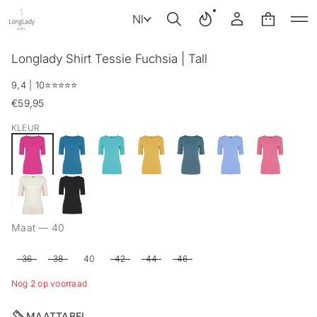
Nl
G
Longlady Shirt Tessie Fuchsia | Tall
a
n
9,4 | 10
⭐️⭐️⭐️⭐️⭐️
a
€59,95
a
Reguliere
r
prijs
KLEUR
p
r
o
d
u
c
t
i
Maat —
40
n
f
o
36
38
40
42
44
46
r
Nog 2 op voorraad
m
a
t
MAATTABEL