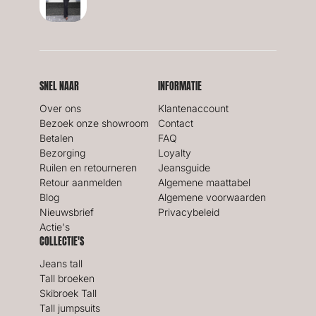
SNEL NAAR
INFORMATIE
Over ons
Klantenaccount
Bezoek onze showroom
Contact
Betalen
FAQ
Bezorging
Loyalty
Ruilen en retourneren
Jeansguide
Retour aanmelden
Algemene maattabel
Blog
Algemene voorwaarden
Nieuwsbrief
Privacybeleid
Actie's
COLLECTIE'S
Jeans tall
Tall broeken
Skibroek Tall
Tall jumpsuits