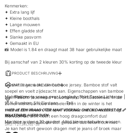
Kenmerken:
✦ Extra lang lijf
✦ Kleine boothals
✦ Lange mouwen
✦ Effen gladde stof
✦ Slanke pasvorm
✦ Gemaakt in EU
📸 Model is 1.84 en draagt maat 38 haar gebruikelijke maat
Bij aanschaf van 2 kleuren 30% korting op de tweede kleur
PRODUCT BESCHRIJVING
Dit shirt is gemaakt van bamboe jersey. Bamboe stof valt
MATERIAAL & ONDERHOUD
soepel en voelt zijdezacht aan. Eigenschappen van bamboe
Materiaal:
Stel ons je vraag over Longlady Shirt Tessie Lichtroze |
zijn: * zacht *ademend *absorberend *antibacterieel. In de
95% Bamboe, 5% Elastaan.
Tall
zomer werkt bamboe verkoelend en in de winter is het
warmer dan katoen. De open structuur van de vezels zorgt
! HEB JE EEN VRAAG OVER MAATVOERING: CHECK DAN EERST DE 📏
Wasadvies:
MAATTABEL HIERBOVEN
hiervoor. Dit shirt heeft een hoog draagcomfort dus!
Machine wolwas 30 graden. Altijd binnenstebuiten wassen.
Het shirt is van dubbele stof gemaakt dus tekent ook niet.
SKU: T21.34Lroz-38
Je kan het shirt gewoon dragen met je jeans of broek maar