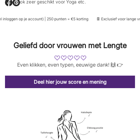
het is ook zeer geschikt voor Yoga etc.
O
O
p
p
e
e
inloggen op je account) | 250 punten = €5 korting
👖 Exclusief voor lange vr
n
n
t
t
i
i
n
n
e
e
Geliefd door vrouwen met Lengte
e
e
n
n
n
n
i
i
Even klikken, even typen, eeuwige dank! 🙌 👉
e
e
u
u
w
w
s
s
Deel hier jouw score en mening
c
c
h
h
e
e
r
r
m
m
.
.