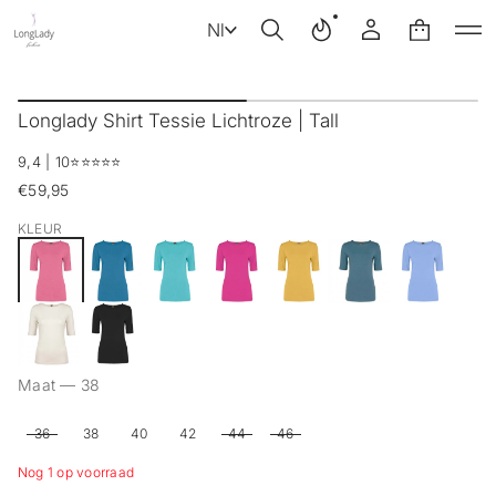
Nl
G
a
Longlady Shirt Tessie Lichtroze | Tall
n
a
9,4 | 10
⭐️⭐️⭐️⭐️⭐️
a
r
€59,95
Reguliere
p
prijs
r
KLEUR
o
d
u
c
t
i
n
f
Maat —
38
o
r
36
38
40
42
44
46
m
a
Nog 1 op voorraad
t