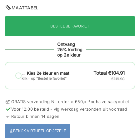
i
MAATTABEL
e
BESTEL JE FAVORIET
Ontvang
25% korting
op 2e kleur
€104.91
← Kies 2e kleur en maat
klik ↑ op "Bestel je favoriet"
€119.90
📦
GRATIS verzending NL order > €50,= *behalve sale/outlet
✓
Voor 12:00 besteld - vlg werkdag verzonden uit voorraad
↵
Retour binnen 14 dagen
BEKIJK VIRTUEEL OP JEZELF