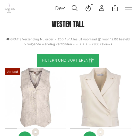
De
WESTEN TALL
🚚 GRATIS Verzending NL order > €50 * ✅ Alles uit voorraad 📦 voor 12:00 besteld
> volgende werkdag verzonden ⭐️ ⭐️ ⭐️ ⭐️ ⭐️ > 2900 reviews
FILTERN UND SORTIEREN
Verkauf
Lichtbeige
Offwhite