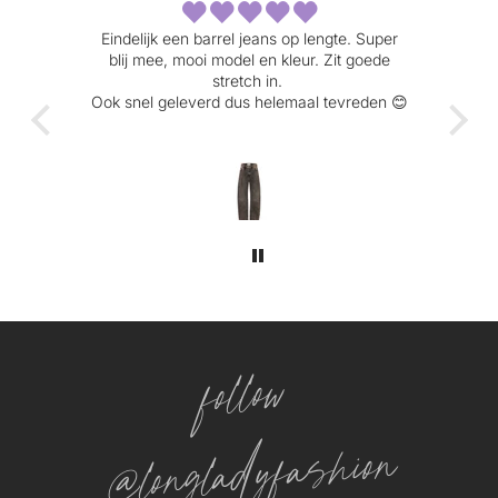
fijne
Eindelijk een barrel jeans op lengte. Super
Heerl
blij mee, mooi model en kleur. Zit goede
com
 is
stretch in.
Ook snel geleverd dus helemaal tevreden 😊
follow
@longladyfashion