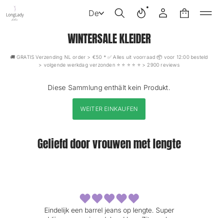
De
WINTERSALE KLEIDER
🚚 GRATIS Verzending NL order > €50 * ✅ Alles uit voorraad 📦 voor 12:00 besteld
> volgende werkdag verzonden ⭐️ ⭐️ ⭐️ ⭐️ ⭐️ > 2900 reviews
Diese Sammlung enthält kein Produkt.
WEITER EINKAUFEN
Geliefd door vrouwen met lengte
fijne
Eindelijk een barrel jeans op lengte. Super
Heerl