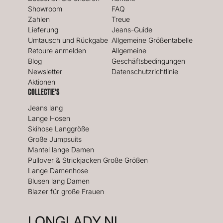
Showroom
FAQ
Zahlen
Treue
Lieferung
Jeans-Guide
Umtausch und Rückgabe
Allgemeine Größentabelle
Retoure anmelden
Allgemeine
Blog
Geschäftsbedingungen
Newsletter
Datenschutzrichtlinie
Aktionen
COLLECTIE'S
Jeans lang
Lange Hosen
Skihose Langgröße
Große Jumpsuits
Mantel lange Damen
Pullover & Strickjacken Große Größen
Lange Damenhose
Blusen lang Damen
Blazer für große Frauen
LONGLADY.NL