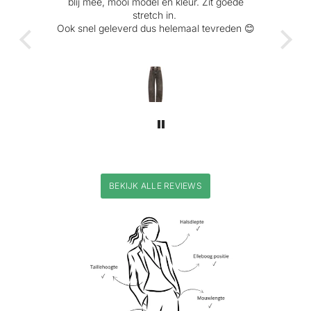
blij mee, mooi model en kleur. Zit goede
com
 is
stretch in.
Ook snel geleverd dus helemaal tevreden 😊
BEKIJK ALLE REVIEWS