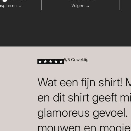
inspireren →
Volgen →
5/5 Geweldig
Wat een fijn shirt!
en dit shirt geeft m
glamoreus gevoel.
mouwen en mooie 