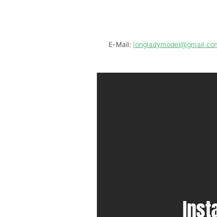
E-Mail:
longladymodel@gmail.co
Ins