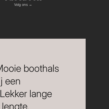
Volg ons →
 Mooie boothals
ij een
 Lekker lange
lengte.