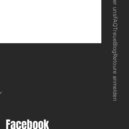
Über uns
FAQ
Treue
Blog
Retoure anmelden
n
Facebook