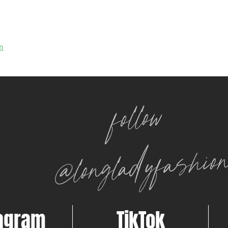
m
follow
@longladyfashio
tagram
TikTok