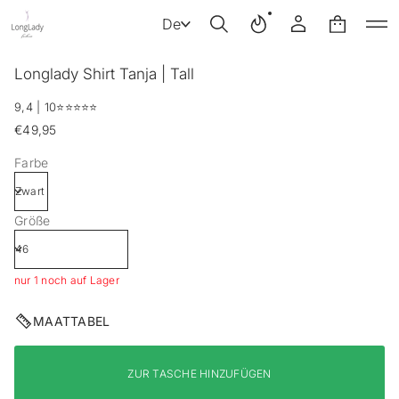
De
Z
Longlady Shirt Tanja | Tall
u
r
9,4 | 10
⭐️⭐️⭐️⭐️⭐️
P
€49,95
r
Regulärer
o
Preis
Farbe
d
u
k
t
Größe
i
n
f
o
nur 1 noch auf Lager
r
m
MAATTABEL
a
t
i
o
ZUR TASCHE HINZUFÜGEN
n