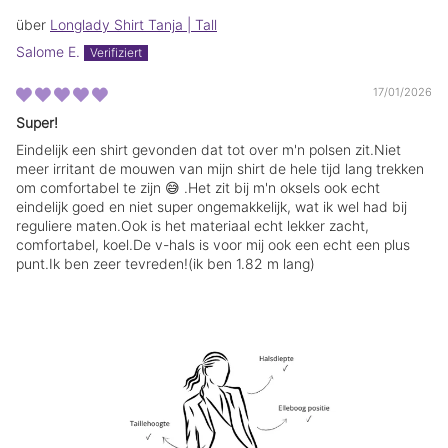
s
s
t
t
Longlady Shirt Tanja | Tall
e
e
Salome E.
r
r
.
.
17/01/2026
Super!
Eindelijk een shirt gevonden dat tot over m'n polsen zit.Niet
meer irritant de mouwen van mijn shirt de hele tijd lang trekken
om comfortabel te zijn 😅 .Het zit bij m'n oksels ook echt
eindelijk goed en niet super ongemakkelijk, wat ik wel had bij
reguliere maten.Ook is het materiaal echt lekker zacht,
comfortabel, koel.De v-hals is voor mij ook een echt een plus
punt.Ik ben zeer tevreden!(ik ben 1.82 m lang)