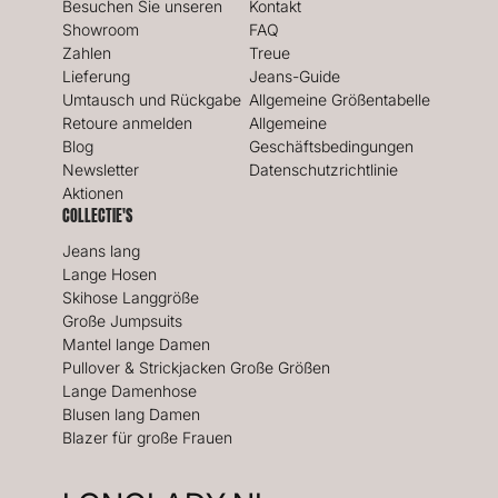
Besuchen Sie unseren
Kontakt
Showroom
FAQ
Zahlen
Treue
Lieferung
Jeans-Guide
Umtausch und Rückgabe
Allgemeine Größentabelle
Retoure anmelden
Allgemeine
Blog
Geschäftsbedingungen
Newsletter
Datenschutzrichtlinie
Aktionen
COLLECTIE'S
Jeans lang
Lange Hosen
Skihose Langgröße
Große Jumpsuits
Mantel lange Damen
Pullover & Strickjacken Große Größen
Lange Damenhose
Blusen lang Damen
Blazer für große Frauen