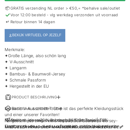
s
p
📦
GRATIS verzending NL order > €50,= *behalve sale/outlet
r
✓
Voor 12:00 besteld - vlg werkdag verzonden uit voorraad
i
↵
Retour binnen 14 dagen
n
g
e
BEKIJK VIRTUEEL OP JEZELF
n
Merkmale:
✦Große Länge, also schön lang
✦ V-Ausschnitt
✦ Langarm
✦ Bambus- & Baumwoll-Jersey
✦ Schmale Passform
✦ Hergestellt in der EU
PRODUCT BESCHRIJVING
Ein Basic V-Ausschnitt-T-Shirt ist das perfekte Kleidungsstück
MATERIAAL & ONDERHOUD
und einer unserer Favoriten!
Material:<!--de-->70% Bambus, 25% Baumwolle, 5%
Stel ons je vraag over Longlady Shirt Tanja | Tall
Hergestellt aus einem weichen Bambus-Baumwoll-Jersey-
Elasthan.<!--de--><!--de-->Damit ich schön bleibe:<!--de--
Mix. Das Shirt hat einen V-Ausschnitt und einen schönen
! HEB JE EEN VRAAG OVER MAATVOERING: CHECK DAN EERST DE 📏