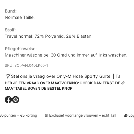
Bund:
Normale Taille.
Stoff:
Travel normal: 72% Polyamid, 28% Elastan
Pflegehinweise:
Maschinenwäsche bei 30 Grad und immer auf links waschen.
SKU: SC.PAN.040LKob-1
Stel ons je vraag over Only-M Hose Sporty Gürtel | Tall
HEB JE EEN VRAAG OVER MAATVOERING: CHECK DAN EERST DE 📏
MAATTABEL BOVEN DE BESTEL KNOP
E
E
r
r
ö
ö
0 punten = €5 korting
👖 Exclusief voor lange vrouwen – écht Tall
🎁 Loya
f
f
f
f
n
n
e
e