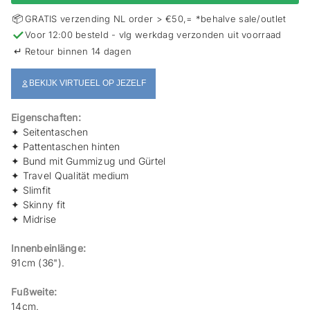
s
📦
GRATIS verzending NL order > €50,= *behalve sale/outlet
p
✓
Voor 12:00 besteld - vlg werkdag verzonden uit voorraad
r
i
↵
Retour binnen 14 dagen
n
g
BEKIJK VIRTUEEL OP JEZELF
e
n
Eigenschaften:
✦
Seitentaschen
✦
Pattentaschen hinten
✦
Bund mit Gummizug und Gürtel
✦ Travel Qualität medium
✦
Slimfit
✦
Skinny fit
✦
Midrise
Innenbeinlänge:
91cm (36").
Fußweite:
14cm.