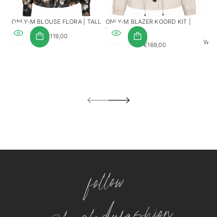
ONLY-M BLOUSE FLORA | TALL
ONLY-M BLAZER KOORD KIT |
TALL
ONL
€119,00
REGULÄRER
WEI
€169,00
PREIS
REGULÄRER
PREIS
follow