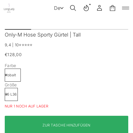
De
Z
u
Only-M Hose Sporty Gürtel | Tall
r
P
9,4 | 10
⭐️⭐️⭐️⭐️⭐️
r
o
€128,00
Regulärer
d
u
Preis
Farbe
k
t
i
n
Größe
f
o
r
m
NUR 1 NOCH AUF LAGER
a
t
i
ZUR TASCHE HINZUFÜGEN
o
n