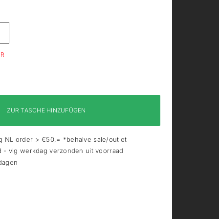
ER
ZUR TASCHE HINZUFÜGEN
 NL order > €50,= *behalve sale/outlet
d - vlg werkdag verzonden uit voorraad
 dagen