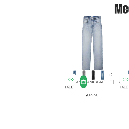
Mee
+2
LTB JEANS DANICA JAELLE |
LTB 
TALL
TALL
€59,95
REGULÄRER
PREIS