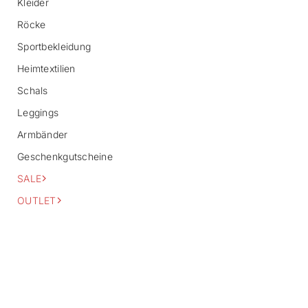
Kleider
m
a
Röcke
t
i
Sportbekleidung
o
n
Heimtextilien
s
Schals
p
r
Leggings
i
n
Armbänder
g
e
Geschenkgutscheine
n
SALE
OUTLET