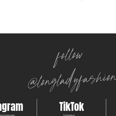
follow
@longladyfashio
tagram
TikTok
inspireren →
Volgen →