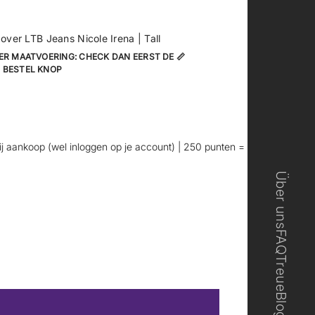
 over LTB Jeans Nicole Irena | Tall
ER MAATVOERING: CHECK DAN EERST DE 📏
 BESTEL KNOP
ankoop (wel inloggen op je account) | 250 punten = €5 korting
👖 Ex
Über uns
FAQ
Treue
Blog