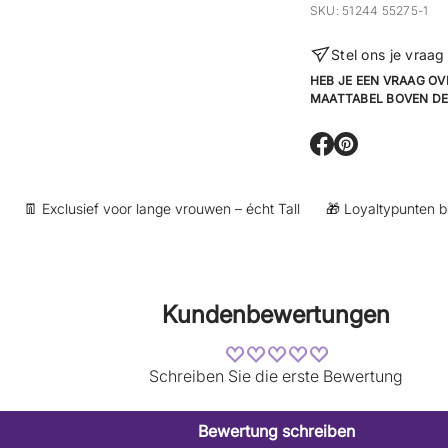
SKU: 51244 55275-1
Stel ons je vraag
HEB JE EEN VRAAG OV
MAATTABEL BOVEN DE
E
E
r
r
ö
ö
f
f
👖 Exclusief voor lange vrouwen – écht Tall
🎁 Loyaltypunten bij a
f
f
n
n
e
e
t
t
s
s
Kundenbewertungen
i
i
c
c
h
h
e
e
Schreiben Sie die erste Bewertung
i
i
n
n
n
n
Bewertung schreiben
e
e