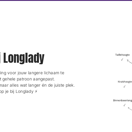
u
u
e
e
s
s
F
F
e
e
n
n
s
s
t
t
e
e
r
r
ij Longlady
.
.
ng voor jouw langere lichaam te
et gehele patroon aangepast.
maar alles wat langer én de juiste plek.
 je bij Longlady ⚡️