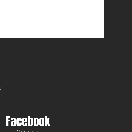
U
U
N
N
N
G
G
G
E
E
E
N
N
N
I
I
I
N
N
N
S
S
S
G
G
G
E
E
E
S
S
S
A
A
A
M
M
M
T
T
T
n
Facebook
Volg ons →