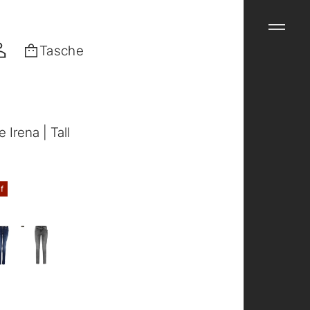
Tasche
 Irena | Tall
f