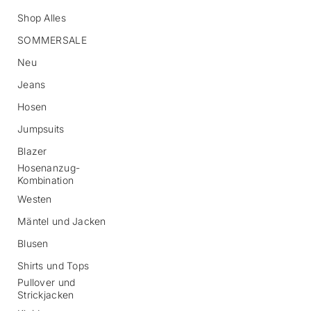
Shop Alles
SOMMERSALE
Neu
Jeans
Hosen
Jumpsuits
Z
u
Blazer
r
P
Hosenanzug-
r
Kombination
o
Westen
d
u
Mäntel und Jacken
k
t
Blusen
i
Shirts und Tops
n
f
Pullover und
o
Strickjacken
r