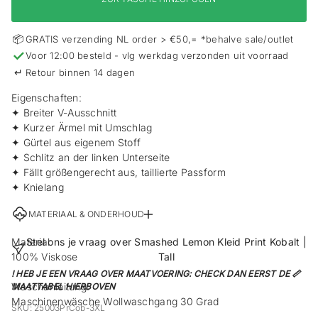
s
p
r
📦
GRATIS verzending NL order > €50,= *behalve sale/outlet
i
✓
Voor 12:00 besteld - vlg werkdag verzonden uit voorraad
n
g
↵
Retour binnen 14 dagen
e
n
Eigenschaften:
✦ Breiter V-Ausschnitt
✦ Kurzer Ärmel mit Umschlag
✦ Gürtel aus eigenem Stoff
✦ Schlitz an der linken Unterseite
✦ Fällt größengerecht aus, taillierte Passform
✦ Knielang
MATERIAAL & ONDERHOUD
Material:
Stel ons je vraag over Smashed Lemon Kleid Print Kobalt |
100% Viskose
Tall
! HEB JE EEN VRAAG OVER MAATVOERING: CHECK DAN EERST DE 📏
Waschanleitung:
MAATTABEL HIERBOVEN
Maschinenwäsche Wollwaschgang 30 Grad
SKU: 25003PrCob-3XL