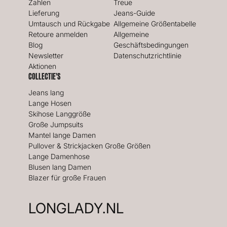
Zahlen
Treue
Lieferung
Jeans-Guide
Umtausch und Rückgabe
Allgemeine Größentabelle
Retoure anmelden
Allgemeine
Blog
Geschäftsbedingungen
Newsletter
Datenschutzrichtlinie
Aktionen
COLLECTIE'S
Jeans lang
Lange Hosen
Skihose Langgröße
Große Jumpsuits
Mantel lange Damen
Pullover & Strickjacken Große Größen
Lange Damenhose
Blusen lang Damen
Blazer für große Frauen
LONGLADY.NL