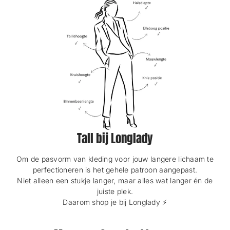
Bluse in Offwhite.
n
n
s
s
t
t
e
e
r
r
.
.
Tall bij Longlady
Om de pasvorm van kleding voor jouw langere lichaam te
perfectioneren is het gehele patroon aangepast.
Niet alleen een stukje langer, maar alles wat langer én de
juiste plek.
Daarom shop je bij Longlady ⚡️