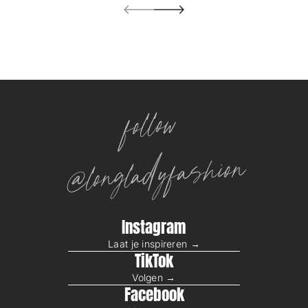
U
N
G
E
N
I
N
S
G
E
follow
S
A
M
@longladyfashion
T
Instagram
Laat je inspireren →
TikTok
Volgen →
Facebook