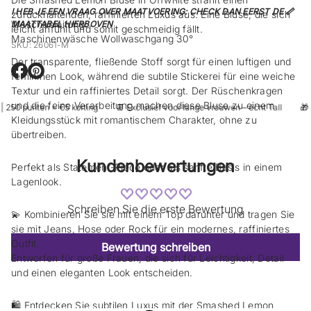
! HEB JE EEN VRAAG OVER MAATVOERING: CHECK DAN EERST DE 📏
zurückhaltenden, raffinierten Luxus aus. Eine Bluse, die sich
Waschanleitung:
MAATTABEL HIERBOVEN
leicht anfühlt und somit geschmeidig fällt.
Maschinenwäsche Wollwaschgang 30°
SKU: 26061-M
Der transparente, fließende Stoff sorgt für einen luftigen und
femininen Look, während die subtile Stickerei für eine weiche
E
E
r
r
Textur und ein raffiniertes Detail sorgt. Der Rüschenkragen
ö
ö
und die feine Verarbeitung machen diese Bluse zu einem
 250 punten = €5 korting
👖 Exclusief voor lange vrouwen – écht Tall
🎁 L
f
f
Kleidungsstück mit romantischem Charakter, ohne zu
f
f
n
n
übertreiben.
e
e
t
t
Kundenbewertungen
s
s
Perfekt als Statement-Piece oder als sanfte Basis in einem
i
i
Lagenlook.
c
c
h
h
Schreiben Sie die erste Bewertung
e
e
💫 Kombinieren Sie sie mit einem Top darunter und tragen Sie
i
i
sie mit Jeans, Hose oder Rock für ein modernes, raffiniertes
n
n
Outfit.
n
n
Bewertung schreiben
e
e
Entworfen für große Frauen, die sich für Leichtigkeit, Detail
u
u
und einen eleganten Look entscheiden.
e
e
s
s
F
F
🛍️ Entdecken Sie subtilen Luxus mit der Smashed Lemon
e
e