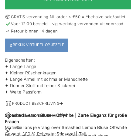
s
p
r
📦
GRATIS verzending NL order > €50,= *behalve sale/outlet
i
✓
Voor 12:00 besteld - vlg werkdag verzonden uit voorraad
n
g
↵
Retour binnen 14 dagen
e
n
BEKIJK VIRTUEEL OP JEZELF
Eigenschaften:
✦ Lange Länge
✦ Kleiner Rüschenkragen
✦ Lange Ärmel mit schmaler Manschette
✦ Dünner Stoff mit feiner Stickerei
✦ Weite Passform
PRODUCT BESCHRIJVING
Smashed Lemon Bluse – Offwhite | Zarte Eleganz für große
MATERIAAL & ONDERHOUD
Frauen
Material:
Stel ons je vraag over Smashed Lemon Bluse Offwhite
Gewebt: 100 % Polyester
Stickerei | Tall
Die Smashed Lemon Bluse in Offwhite strahlt einen