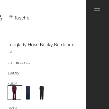
Tasche
Longlady Hose Becky Bordeaux |
Tall
9,4 | 10
⭐️⭐️⭐️⭐️⭐️
€89,95
Regulärer
Preis
KLEUR
Größe