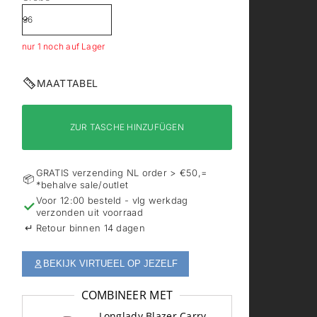
nur 1 noch auf Lager
MAATTABEL
ZUR TASCHE HINZUFÜGEN
GRATIS verzending NL order > €50,=
📦
*behalve sale/outlet
Voor 12:00 besteld - vlg werkdag
✓
verzonden uit voorraad
↵
Retour binnen 14 dagen
BEKIJK VIRTUEEL OP JEZELF
COMBINEER MET
Longlady Blazer Carry