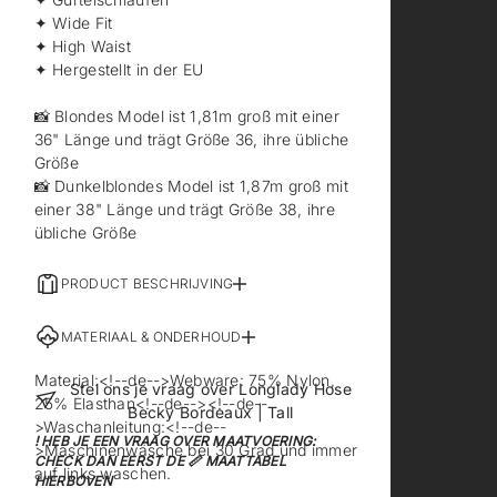
✦ Wide Fit
✦ High Waist
✦ Hergestellt in der EU
📸 Blondes Model ist 1,81m groß mit einer
36" Länge und trägt Größe 36, ihre übliche
Größe
📸 Dunkelblondes Model ist 1,87m groß mit
einer 38" Länge und trägt Größe 38, ihre
übliche Größe
PRODUCT BESCHRIJVING
MATERIAAL & ONDERHOUD
Material:<!--de-->Webware: 75% Nylon,
Stel ons je vraag over Longlady Hose
25% Elasthan<!--de--><!--de--
Becky Bordeaux | Tall
>Waschanleitung:<!--de--
! HEB JE EEN VRAAG OVER MAATVOERING:
>Maschinenwäsche bei 30 Grad und immer
CHECK DAN EERST DE 📏 MAATTABEL
auf links waschen.
HIERBOVEN