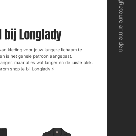
Retoure anmelden
n
n
s
s
t
t
e
e
r
r
l bij Longlady
.
.
n kleding voor jouw langere lichaam te
en is het gehele patroon aangepast.
langer, maar alles wat langer én de juiste plek.
rom shop je bij Longlady ⚡️