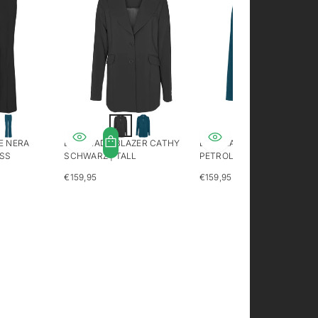
E NERA
LONGLADY BLAZER CATHY
LONGLADY BLAZER CATHY
SS
SCHWARZ | TALL
PETROL | TALL
€159,95
€159,95
REGULÄRER
REGULÄRER
PREIS
PREIS