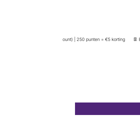
oop (wel inloggen op je account) | 250 punten = €5 korting
👖 Exclu