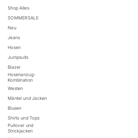
Shop Alles
SOMMERSALE
Neu
Jeans
Hosen
Z
Jumpsuits
u
r
Blazer
P
Hosenanzug-
r
Kombination
o
d
Westen
u
Mäntel und Jacken
k
t
Blusen
i
n
Shirts und Tops
f
Pullover und
o
Strickjacken
r
m