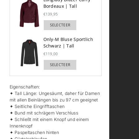
Bordeaux | Tall
€139,95
SELECTEER
TOEGEVOEGD
Only-M Bluse Sportlich
Schwarz | Tall
€119,00
SELECTEER
TOEGEVOEGD
Eigenschaften:
✦ Tall Länge: Ungesäumt, daher für Damen
mit allen Beinlängen bis zu 97 cm geeignet
✦ Seitliche Eingrifftaschen
✦ Bund mit schrägem Verschluss
✦ Schließt mit einem Knopf und einem
Innenknopf
✦ Paspeltaschen hinten
✦ Gürtelschlaufen