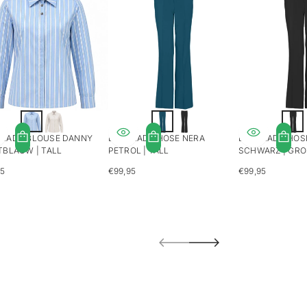
LADY BLOUSE DANNY
LONGLADY HOSE NERA
LONGLADY HOS
TBLAUW | TALL
PETROL | TALL
SCHWARZ | GRO
95
€99,95
€99,95
LÄRER
REGULÄRER
REGULÄRER
S
PREIS
PREIS