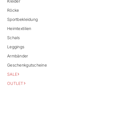
Kleider
a
Röcke
t
i
Sportbekleidung
o
n
Heimtextilien
s
p
Schals
r
i
Leggings
n
Armbänder
g
e
Geschenkgutscheine
n
SALE
OUTLET