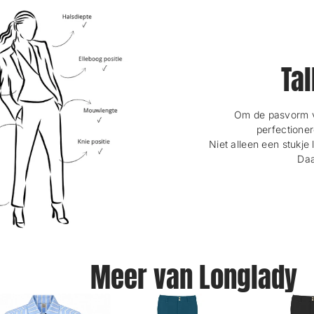
Tal
Om de pasvorm va
perfectioner
Niet alleen een stukje 
Daa
Meer van Longlady