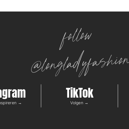
follow
@longladyfashio
tagram
TikTok
inspireren →
Volgen →