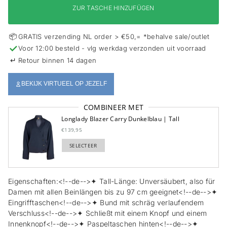
s
ZUR TASCHE HINZUFÜGEN
p
r
i
📦
GRATIS verzending NL order > €50,= *behalve sale/outlet
n
✓
Voor 12:00 besteld - vlg werkdag verzonden uit voorraad
g
e
↵
Retour binnen 14 dagen
n
BEKIJK VIRTUEEL OP JEZELF
COMBINEER MET
Longlady Blazer Carry Dunkelblau | Tall
€139,95
SELECTEER
TOEGEVOEGD
Eigenschaften:<!--de-->✦ Tall-Länge: Unversäubert, also für
Damen mit allen Beinlängen bis zu 97 cm geeignet<!--de-->✦
Eingrifftaschen<!--de-->✦ Bund mit schräg verlaufendem
Verschluss<!--de-->✦ Schließt mit einem Knopf und einem
Innenknopf<!--de-->✦ Paspeltaschen hinten<!--de-->✦