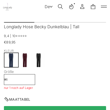
De
Z
u
Longlady Hose Becky Dunkelblau | Tall
r
P
9,4 | 10
⭐️⭐️⭐️⭐️⭐️
r
o
€89,95
Regulärer
d
Preis
u
KLEUR
k
t
i
n
Größe
f
o
r
m
nur 1 noch auf Lager
a
t
i
MAATTABEL
o
n