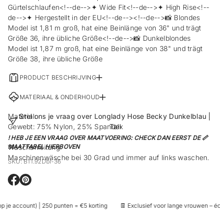
Gürtelschlaufen<!--de-->✦ Wide Fit<!--de-->✦ High Rise<!--
de-->✦ Hergestellt in der EU<!--de--><!--de-->📸 Blondes
Model ist 1,81 m groß, hat eine Beinlänge von 36" und trägt
Größe 36, ihre übliche Größe<!--de-->📸 Dunkelblondes
Model ist 1,87 m groß, hat eine Beinlänge von 38" und trägt
Größe 38, ihre übliche Größe
PRODUCT BESCHRIJVING
MATERIAAL & ONDERHOUD
Material:
Stel ons je vraag over Longlady Hose Becky Dunkelblau |
Gewebt: 75% Nylon, 25% Spandex
Tall
! HEB JE EEN VRAAG OVER MAATVOERING: CHECK DAN EERST DE 📏
Waschanleitung:
MAATTABEL HIERBOVEN
Maschinenwäsche bei 30 Grad und immer auf links waschen.
SKU: B11.92Dbl-36
E
E
r
r
ö
ö
 je account) | 250 punten = €5 korting
👖 Exclusief voor lange vrouwen – écht
f
f
f
f