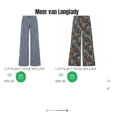
Meer van Longlady
LONGLADY HOSE NELLIEN
LONGLADY HOSE NELLIEN
PALMS | TALL
PALMS | TALL
LON
LICH
€99,95
€99,95
REGULÄRER
REGULÄRER
PREIS
PREIS
€79,
REG
PREI