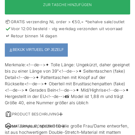
s
ZUR TASCHE HINZUFÜGEN
p
r
i
📦
GRATIS verzending NL order > €50,= *behalve sale/outlet
n
✓
Voor 12:00 besteld - vlg werkdag verzonden uit voorraad
g
e
↵
Retour binnen 14 dagen
n
BEKIJK VIRTUEEL OP JEZELF
Merkmale:<!--de-->✦ Tolle Länge: Ungekürzt, daher geeignet
bis zu einer Länge von 39"<!--de-->✦ Seitentaschen (fake)
Detail<!--de-->✦ Pattentaschen mit Knopf auf der
Rückseite<!--de-->✦ Oberteil mit Brusttaschenpatten (fake)
<!--de-->✦ Gerades Bein<!--de-->✦ Mid/Highrise<!--de-->✦
Hergestellt in der EU<!--de-->📸 Model ist 1,88 m und trägt
Größe 40, eine Nummer größer als üblich
PRODUCT BESCHRIJVING
Dieser Jumpsuit, speziell für die große Frau/Dame entworfen,
MATERIAAL & ONDERHOUD
ist aus hochwertigem Double-Stretch-Material mit mattem