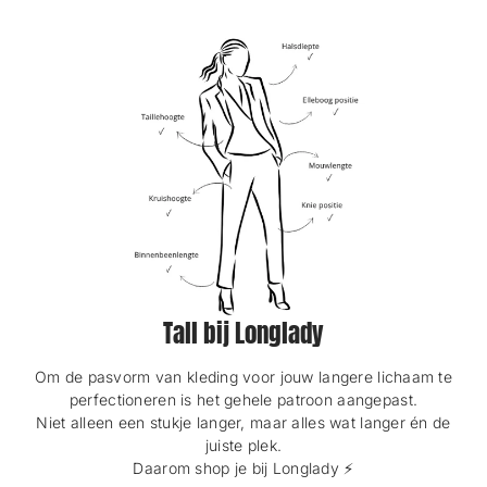
s
s
F
F
e
e
n
n
s
s
t
t
e
e
r
r
.
.
Tall bij Longlady
Om de pasvorm van kleding voor jouw langere lichaam te
perfectioneren is het gehele patroon aangepast.
Niet alleen een stukje langer, maar alles wat langer én de
juiste plek.
Daarom shop je bij Longlady ⚡️