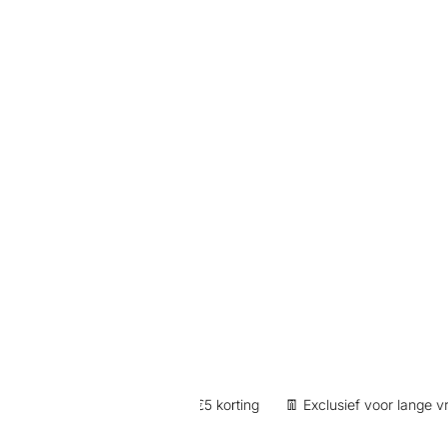
je account) | 250 punten = €5 korting
👖 Exclusief voor lange vrouw