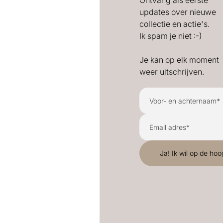
Ontvang als eerste
updates over nieuwe
collectie en actie's.
Ik spam je niet :-)
Je kan op elk moment
weer uitschrijven.