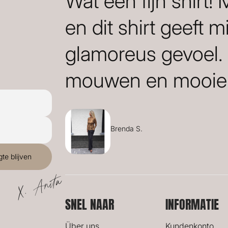
Wat een fijn shirt!
en dit shirt geeft m
glamoreus gevoel.
mouwen en mooie 
Brenda S.
X. Anita
SNEL NAAR
INFORMATIE
Über uns
Kundenkonto