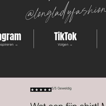
@longladyfashio
tagram
TikTok
inspireren →
Volgen →
5/5 Geweldig