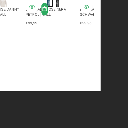
USE DANNY
LONGLADY HOSE NERA
LONGLADY HOSE NERA
TALL
PETROL | TALL
SCHWARZ | GROSS
€99,95
€99,95
REGULÄRER
REGULÄRER
PREIS
PREIS