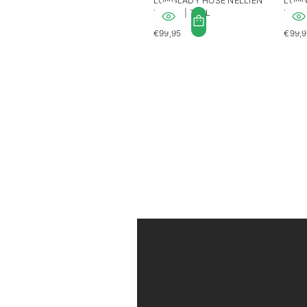
LONGLADY HOSE NELLIEN
LONG
PALMS | TALL
PALM
€99,95
€99,
REGULÄRER
REGU
PREIS
PREI