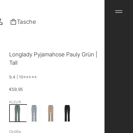
Tasche
Longlady Pyjamahose Pauly Grün |
Tall
9,4 | 10
⭐️⭐️⭐️⭐️⭐️
€59,95
Regulärer
Preis
KLEUR
Größe