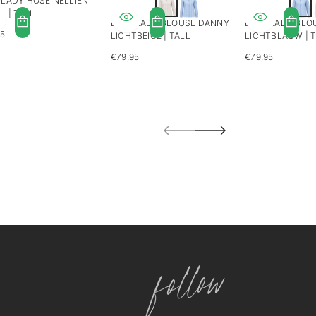
LADY HOSE NELLIEN
S | TALL
LONGLADY BLOUSE DANNY
LONGLADY BLO
95
LICHTBEIGE | TALL
LICHTBLAUW | 
LÄRER
S
€79,95
€79,95
REGULÄRER
REGULÄRER
PREIS
PREIS
follow