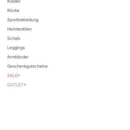
Kleider
a
Röcke
t
i
Sportbekleidung
o
n
Heimtextilien
s
p
Schals
r
i
Leggings
n
Armbänder
g
e
Geschenkgutscheine
n
SALE
OUTLET