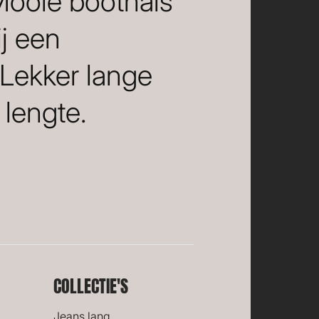
 Mooie boothals
ij een
 Lekker lange
lengte.
COLLECTIE'S
Jeans lang