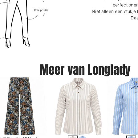
perfectioner
Niet alleen een stukje 
Daa
Meer van Longlady