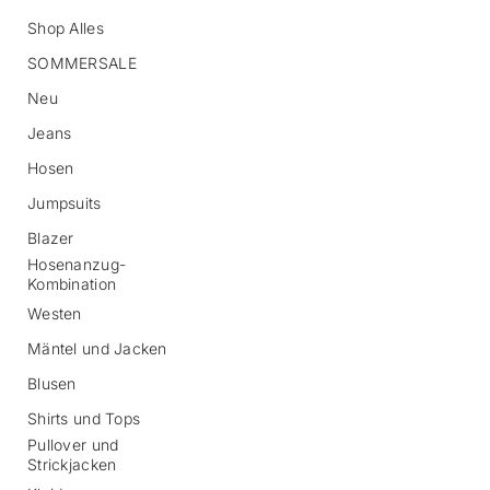
Shop Alles
SOMMERSALE
Neu
Jeans
Hosen
Z
Jumpsuits
u
r
Blazer
P
Hosenanzug-
r
Kombination
o
d
Westen
u
Mäntel und Jacken
k
t
Blusen
i
n
Shirts und Tops
f
Pullover und
o
Strickjacken
r
m