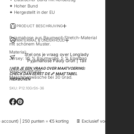
✦ Hoher Bund
✦ Hergestellt in der EU
PRODUCT BESCHRIJVING
Pyjamahose aus Baumwoll-Stretch-Material
MATERIAAL & ONDERHOUD
mit schönem Muster.
Material:
Stel ons je vraag over Longlady
Jersey: 95 % Baumwolle, 5 % Elasthan
Pyjamahose Pauly Grün | Tall
! HEB JE EEN VRAAG OVER MAATVOERING:
Waschanleitung:
CHECK DAN EERST DE 📏 MAATTABEL
Maschinenwäsche bei 30 Grad.
HIERBOVEN
SKU: P12.10GrSti-36
E
E
r
r
ö
ö
f
f
count) | 250 punten = €5 korting
👖 Exclusief voor lange vrouwen –
f
f
n
n