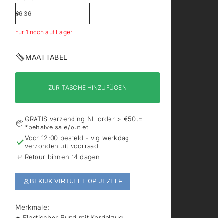
nur 1 noch auf Lager
MAATTABEL
ZUR TASCHE HINZUFÜGEN
GRATIS verzending NL order > €50,=
📦
*behalve sale/outlet
Voor 12:00 besteld - vlg werkdag
✓
verzonden uit voorraad
↵
Retour binnen 14 dagen
BEKIJK VIRTUEEL OP JEZELF
Merkmale:
✦ Elastischer Bund mit Kordelzug