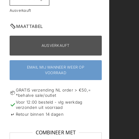
Ausverkauft
MAATTABEL
AUSVERKAUFT
EMAIL MIJ WANNEER WEER OP
VOORRAAD
GRATIS verzending NL order > €50,=
📦
*behalve sale/outlet
Voor 12:00 besteld - vlg werkdag
✓
verzonden uit voorraad
↵
Retour binnen 14 dagen
COMBINEER MET