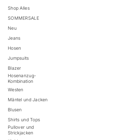
Shop Alles
SOMMERSALE
Neu
Jeans
Hosen
Z
Jumpsuits
u
r
Blazer
P
Hosenanzug-
r
Kombination
o
d
Westen
u
Mäntel und Jacken
k
t
Blusen
i
n
Shirts und Tops
f
Pullover und
o
Strickjacken
r
m