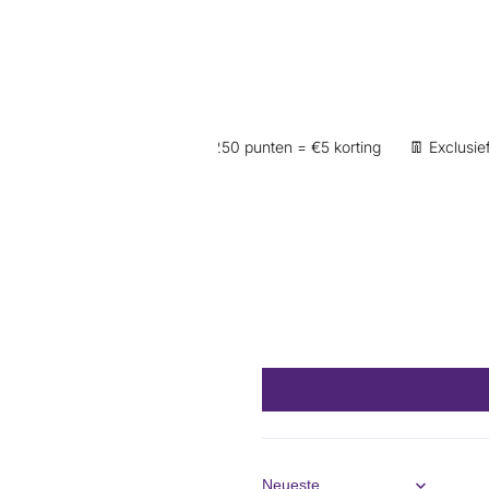
 inloggen op je account) | 250 punten = €5 korting
👖 Exclusief vo