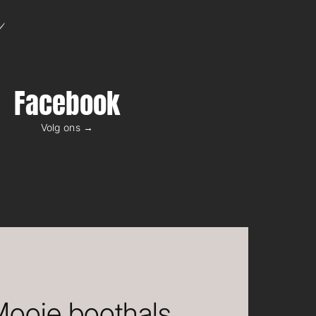
n
Facebook
Volg ons →
 Mooie boothals