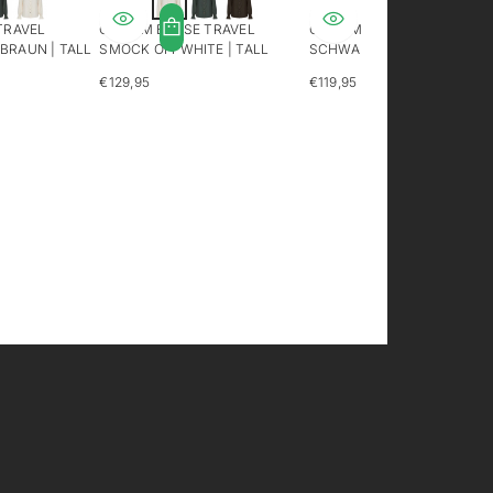
TRAVEL
ONLY-M BLUSE TRAVEL
ONLY-M BLUSE SPITZE
RAUN | TALL
SMOCK OFFWHITE | TALL
SCHWARZ | TALL
€129,95
€119,95
REGULÄRER
REGULÄRER
PREIS
PREIS