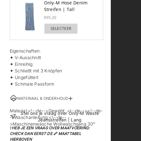
Only-M Hose Denim
Streifen | Tall
€95,20
SELECTEER
TOEGEVOEGD
Eigenschaften:
✦ V-Ausschnitt
✦ Einreihig
✦ Schließt mit 3 Knöpfen
✦ Ungefüttert
✦ Schmale Passform
MATERIAAL & ONDERHOUD
Material:<!--de-->Gewebt: <!--de--><!--de-
Stel ons je vraag over Only-M Weste
->Waschanleitung:<!--de--
Jeansstreifen | Lang
>Maschinenwäsche Wollwaschgang 30°
! HEB JE EEN VRAAG OVER MAATVOERING:
CHECK DAN EERST DE 📏 MAATTABEL
HIERBOVEN