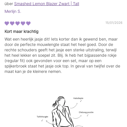
t
t
Smashed Lemon Blazer Zwart | Tall
e
e
Merlijn S.
r
r
.
.
15/01/2026
Kort maar krachtig
Wat een heerlijk jasje dit! Iets korter dan ik gewend ben, maar
door de perfecte mouwlengte staat het heel goed. Door de
rechte schouders geeft het jasje een sterke uitstraling, terwijl
het heel lekker en soepel zit. Blij. Ik heb het bijpassende rokje
(regular fit) ook gevonden voor een set, maar op een
spijkerbroek staat het jasje ook top. In geval van twijfel over de
maat kan je de kleinere nemen.