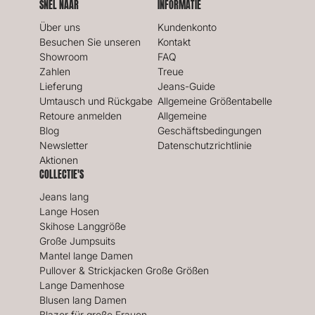
SNEL NAAR
INFORMATIE
Über uns
Kundenkonto
Besuchen Sie unseren
Kontakt
Showroom
FAQ
Zahlen
Treue
Lieferung
Jeans-Guide
Umtausch und Rückgabe
Allgemeine Größentabelle
Retoure anmelden
Allgemeine
Blog
Geschäftsbedingungen
Newsletter
Datenschutzrichtlinie
Aktionen
COLLECTIE'S
Jeans lang
Lange Hosen
Skihose Langgröße
Große Jumpsuits
Mantel lange Damen
Pullover & Strickjacken Große Größen
Lange Damenhose
Blusen lang Damen
Blazer für große Frauen