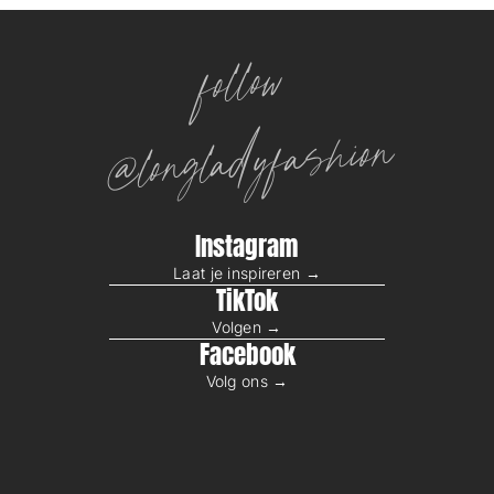
N
S
G
E
follow
S
A
M
@longladyfashion
T
Instagram
Laat je inspireren →
TikTok
Volgen →
Facebook
Volg ons →