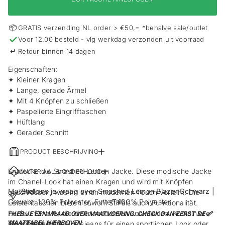
s
p
r
📦
GRATIS verzending NL order > €50,= *behalve sale/outlet
i
✓
Voor 12:00 besteld - vlg werkdag verzonden uit voorraad
n
g
↵
Retour binnen 14 dagen
e
n
Eigenschaften:
✦ Kleiner Kragen
✦ Lange, gerade Ärmel
✦ Mit 4 Knöpfen zu schließen
✦ Paspelierte Eingrifftaschen
✦ Hüftlang
✦ Gerader Schnitt
PRODUCT BESCHRIJVING
Entdecke die Smashed Lemon Jacke. Diese modische Jacke
MATERIAAL & ONDERHOUD
im Chanel-Look hat einen Kragen und wird mit Knöpfen
Material:
Stel ons je vraag over Smashed Lemon Blazer Schwarz |
geschlossen, was ihr einen modernen Touch verleiht. Die
Gewebt: 100% Polyester, Futter: 100% Polyester
Tall
Leistentaschen bieten sowohl Stil als auch Funktionalität.
Perfekt für alle, die einen modernen Look lieben. Kombiniere
! HEB JE EEN VRAAG OVER MAATVOERING: CHECK DAN EERST DE 📏
Waschanleitung:
MAATTABEL HIERBOVEN
sie mit deiner Lieblingsjeans für einen sportlichen Look oder