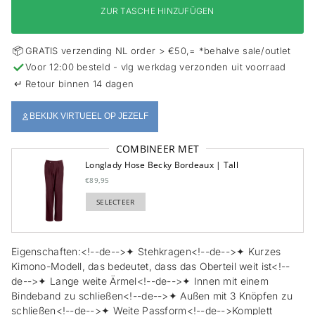
s
ZUR TASCHE HINZUFÜGEN
p
r
i
📦
GRATIS verzending NL order > €50,= *behalve sale/outlet
n
✓
Voor 12:00 besteld - vlg werkdag verzonden uit voorraad
g
e
↵
Retour binnen 14 dagen
n
BEKIJK VIRTUEEL OP JEZELF
COMBINEER MET
Longlady Hose Becky Bordeaux | Tall
€89,95
SELECTEER
TOEGEVOEGD
Eigenschaften:<!--de-->✦ Stehkragen<!--de-->✦ Kurzes
Kimono-Modell, das bedeutet, dass das Oberteil weit ist<!--
de-->✦ Lange weite Ärmel<!--de-->✦ Innen mit einem
Bindeband zu schließen<!--de-->✦ Außen mit 3 Knöpfen zu
schließen<!--de-->✦ Weite Passform<!--de-->Komplett