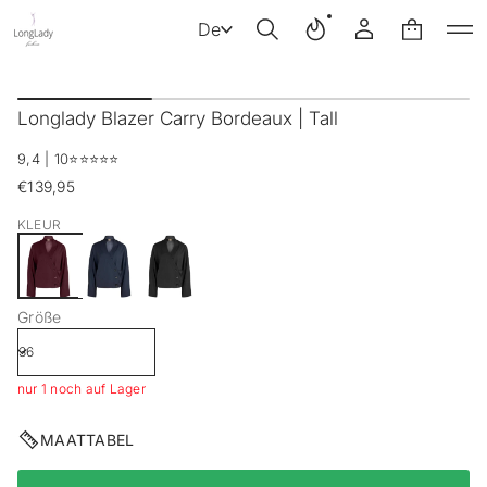
De
Z
u
Longlady Blazer Carry Bordeaux | Tall
r
P
9,4 | 10
⭐️⭐️⭐️⭐️⭐️
r
o
€139,95
Regulärer
d
Preis
u
KLEUR
k
t
i
n
Größe
f
o
r
m
nur 1 noch auf Lager
a
t
i
MAATTABEL
o
n