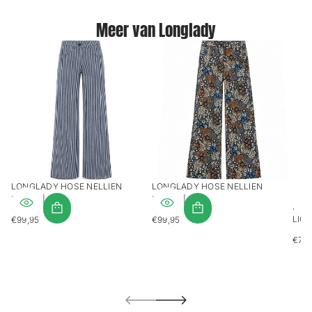
Meer van Longlady
LONGLADY HOSE NELLIEN
LONGLADY HOSE NELLIEN
PALMS | TALL
PALMS | TALL
LON
LICH
€99,95
€99,95
REGULÄRER
REGULÄRER
PREIS
PREIS
€79,
REG
PREI