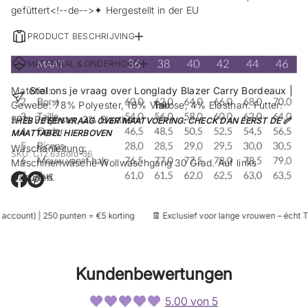
gefüttert<!--de-->✦ Hergestellt in der EU
PRODUCT BESCHRIJVING
MATERIAAL & ONDERHOUD
Material:
Stel ons je vraag over Longlady Blazer Carry Bordeaux |
Gewebe: 78% Polyester, 18% Viskose, 4% Elasthan. Futter:
Tall
97% Polyester, 3% Elasthan.
! HEB JE EEN VRAAG OVER MAATVOERING: CHECK DAN EERST DE 📏
MAATTABEL HIERBOVEN
Waschanleitung:
SKU: C12.63Bord-36
Maschinenwäsche Wollwaschgang 30 Grad. Auf links
waschen.
E
E
r
r
ö
ö
account) | 250 punten = €5 korting
👖 Exclusief voor lange vrouwen – écht Tal
f
f
f
f
n
n
e
e
t
t
Kundenbewertungen
s
s
i
i
c
c
5.00 von 5
h
h