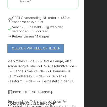
favoriet"
GRATIS verzending NL order > €50,=
📦
*behalve sale/outlet
Voor 12:00 besteld - vlg werkdag
✓
verzonden uit voorraad
↵
Retour binnen 14 dagen
BEKIJK VIRTUEEL OP JEZELF
Merkmale:<!--de-->✦Große Länge, also
schön lang<!--de-->✦ V-Ausschnitt<!--de--
>✦ Lange Ärmel<!--de-->✦ Bambus- &
Baumwolljersey<!--de-->✦ Schlanke
Passform<!--de-->✦ Hergestellt in der EU
PRODUCT BESCHRIJVING
Ein schlichtes T-Shirt mit schönem V-
MATERIAAL & ONDERHOUD
Ausschnitt ist das perfekte Essential für die