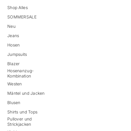
Shop Alles
SOMMERSALE
Neu
Jeans
Hosen
Z
Jumpsuits
u
r
Blazer
P
Hosenanzug-
r
Kombination
o
d
Westen
u
Mäntel und Jacken
k
t
Blusen
i
n
Shirts und Tops
f
Pullover und
o
Strickjacken
r
m