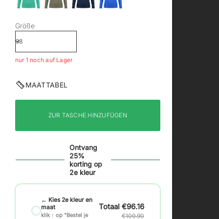
Größe
nur 1 noch auf Lager
MAATTABEL
ZUR TASCHE HINZUFÜGEN
Ontvang
25%
korting op
2e kleur
← Kies 2e kleur en
€96.16
maat
klik ↑ op "Bestel je
€109.90