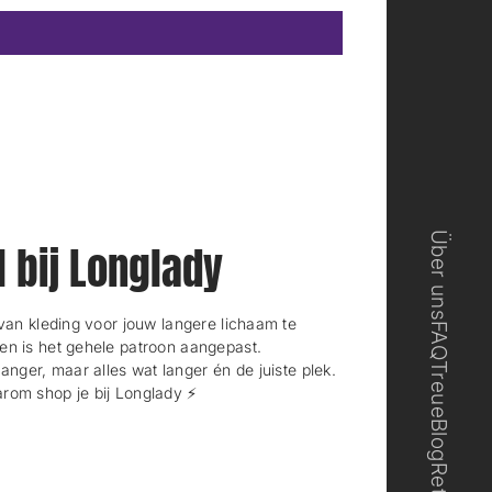
n
n
n
n
e
e
u
u
e
e
s
s
F
F
e
e
n
n
s
s
t
t
e
e
Über uns
r
r
l bij Longlady
.
.
n kleding voor jouw langere lichaam te
FAQ
en is het gehele patroon aangepast.
langer, maar alles wat langer én de juiste plek.
Treue
rom shop je bij Longlady ⚡️
Blog