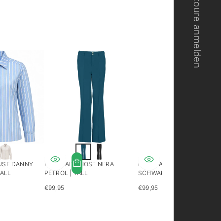
Retoure anmelden
USE DANNY
LONGLADY HOSE NERA
LONGLADY HOSE NERA
TALL
PETROL | TALL
SCHWARZ | GROSS
€99,95
€99,95
REGULÄRER
REGULÄRER
PREIS
PREIS