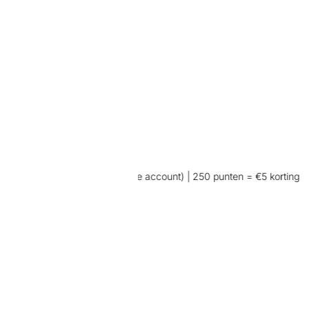
 aankoop (wel inloggen op je account) | 250 punten = €5 korting
👖