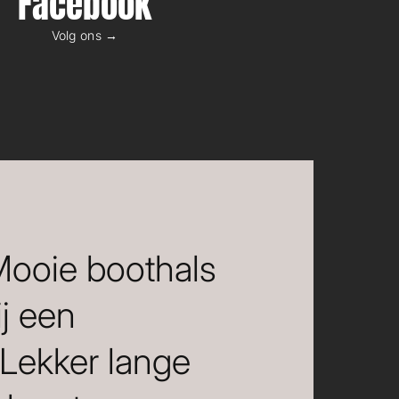
Facebook
Volg ons →
 Mooie boothals
ij een
 Lekker lange