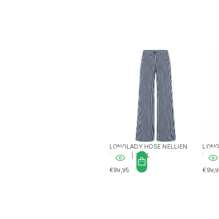
LONGLADY HOSE NELLIEN
LONG
PALMS | TALL
PALM
€99,95
€99,
REGULÄRER
REGU
PREIS
PREI