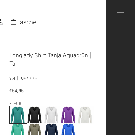
Tasche
Longlady Shirt Tanja Aquagrün |
Tall
9,4 | 10
⭐️⭐️⭐️⭐️⭐️
€54,95
Regulärer
Preis
KLEUR