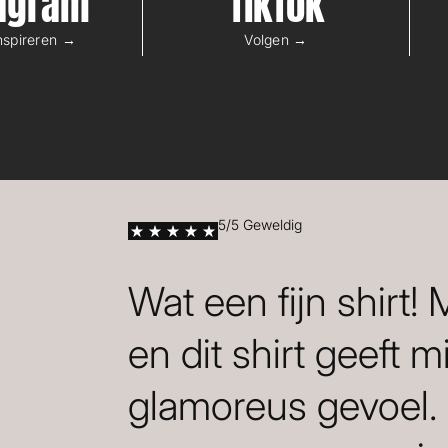
tagram
TikTok
inspireren →
Volgen →
5/5 Geweldig
Wat een fijn shirt!
en dit shirt geeft m
glamoreus gevoel.