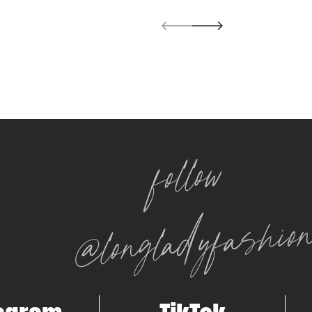
follow
@longladyfashio