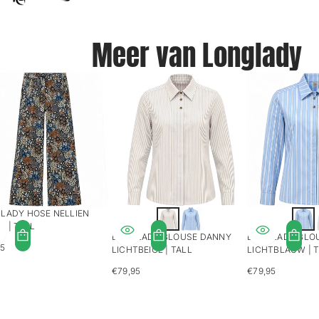
Meer van Longlady
LADY HOSE NELLIEN
S | TALL
LONGLADY BLOUSE DANNY
LONGLADY BLO
95
LICHTBEIGE | TALL
LICHTBLAUW | 
LÄRER
S
€79,95
€79,95
REGULÄRER
REGULÄRER
PREIS
PREIS