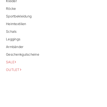
Kleider
a
Röcke
t
i
Sportbekleidung
o
n
Heimtextilien
s
p
Schals
r
i
Leggings
n
Armbänder
g
e
Geschenkgutscheine
n
SALE
OUTLET