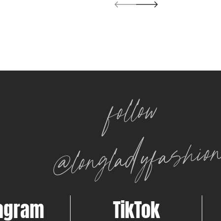
follow
@longladyfashio
tagram
TikTok