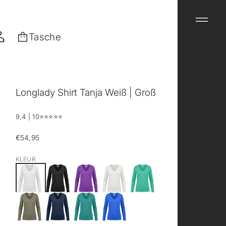
Tasche
Longlady Shirt Tanja Weiß | Groß
9,4 | 10
⭐️⭐️⭐️⭐️⭐️
€54,95
Regulärer
Preis
KLEUR