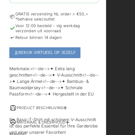
GRATIS verzending NL order > €50,=
📦
*behalve sale/outlet
Voor 12:00 besteld - vlg werkdag
✓
verzonden uit voorraad
↵
Retour binnen 14 dagen
BEKIJK VIRTUEEL OP JEZELF
Merkmale:<!--de-->✦ Extra lang
geschnitten<!--de-->✦ V-Ausschnitt<!--de--
>✦ Lange Ärmel<!--de-->✦ Bambus- &
Baumwolljersey<!--de-->✦ Schmale
Passform<!--de-->✦ Hergestellt in der EU
PRODUCT BESCHRIJVING
Ein Basic-T-Shirt mit schönem V-Ausschnitt
MATERIAAL & ONDERHOUD
ist das perfekte Essential für Ihre Garderobe
und einer unserer Favoriten!
Material: