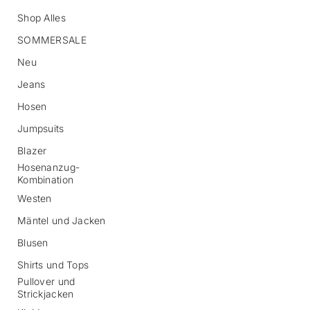
Shop Alles
SOMMERSALE
Neu
Jeans
Hosen
Z
Jumpsuits
u
r
Blazer
P
Hosenanzug-
r
Kombination
o
d
Westen
u
Mäntel und Jacken
k
t
Blusen
i
n
Shirts und Tops
f
Pullover und
o
Strickjacken
r
m