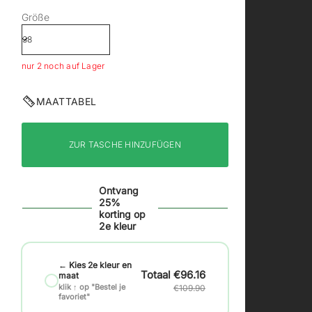
Größe
nur 2 noch auf Lager
MAATTABEL
ZUR TASCHE HINZUFÜGEN
Ontvang
25%
korting op
2e kleur
← Kies 2e kleur en
€96.16
maat
klik ↑ op "Bestel je
€109.90
favoriet"