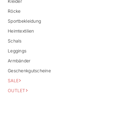
Kleider
a
Röcke
t
i
Sportbekleidung
o
n
Heimtextilien
s
p
Schals
r
i
Leggings
n
Armbänder
g
e
Geschenkgutscheine
n
SALE
OUTLET