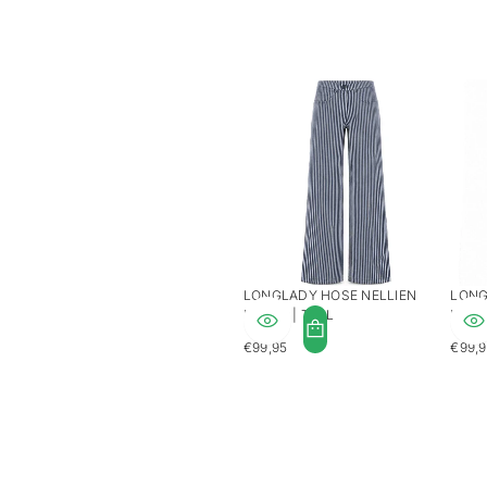
LONGLADY HOSE NELLIEN
LONG
PALMS | TALL
PALM
€99,95
€99,
REGULÄRER
REGU
PREIS
PREI