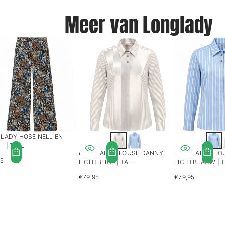
Meer van Longlady
LADY HOSE NELLIEN
S | TALL
LONGLADY BLOUSE DANNY
LONGLADY BLO
95
LICHTBEIGE | TALL
LICHTBLAUW | 
LÄRER
S
€79,95
€79,95
REGULÄRER
REGULÄRER
PREIS
PREIS