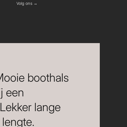
Volg ons →
 Mooie boothals
ij een
 Lekker lange
lengte.