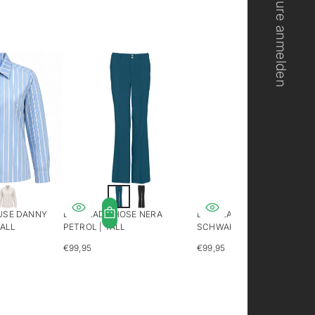
Retoure anmelden
USE DANNY
LONGLADY HOSE NERA
LONGLADY HOSE NERA
TALL
PETROL | TALL
SCHWARZ | GROSS
€99,95
€99,95
REGULÄRER
REGULÄRER
PREIS
PREIS