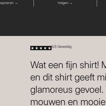
inspireren →
Volgen →
5/5 Geweldig
Wat een fijn shirt!
en dit shirt geeft m
glamoreus gevoel.
mouwen en mooie 