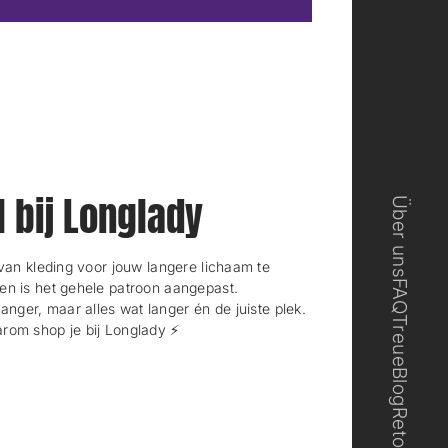
e
e
u
u
e
e
s
s
F
F
e
e
n
n
s
s
t
t
e
e
r
r
l bij Longlady
Über uns
.
.
n kleding voor jouw langere lichaam te
FAQ
en is het gehele patroon aangepast.
langer, maar alles wat langer én de juiste plek.
Treue
rom shop je bij Longlady ⚡️
Blog