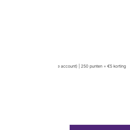
 aankoop (wel inloggen op je account) | 250 punten = €5 korting
👖