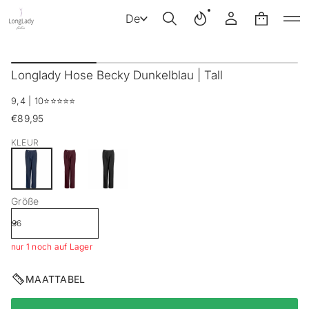
De
Z
u
Longlady Hose Becky Dunkelblau | Tall
r
P
9,4 | 10
⭐️⭐️⭐️⭐️⭐️
r
o
€89,95
Regulärer
d
Preis
u
KLEUR
k
t
i
n
Größe
f
o
r
m
nur 1 noch auf Lager
a
t
i
MAATTABEL
o
n