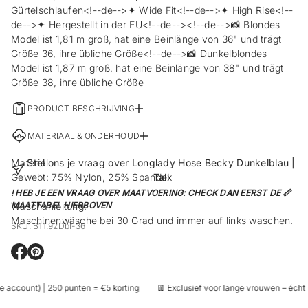
Gürtelschlaufen<!--de-->✦ Wide Fit<!--de-->✦ High Rise<!--
de-->✦ Hergestellt in der EU<!--de--><!--de-->📸 Blondes
Model ist 1,81 m groß, hat eine Beinlänge von 36" und trägt
Größe 36, ihre übliche Größe<!--de-->📸 Dunkelblondes
Model ist 1,87 m groß, hat eine Beinlänge von 38" und trägt
Größe 38, ihre übliche Größe
PRODUCT BESCHRIJVING
MATERIAAL & ONDERHOUD
Material:
Stel ons je vraag over Longlady Hose Becky Dunkelblau |
Gewebt: 75% Nylon, 25% Spandex
Tall
! HEB JE EEN VRAAG OVER MAATVOERING: CHECK DAN EERST DE 📏
Waschanleitung:
MAATTABEL HIERBOVEN
Maschinenwäsche bei 30 Grad und immer auf links waschen.
SKU: B11.92Dbl-36
E
E
r
r
ö
ö
 account) | 250 punten = €5 korting
👖 Exclusief voor lange vrouwen – écht Ta
f
f
f
f