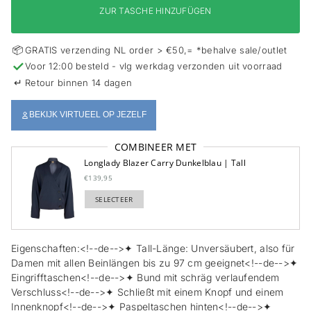
s
ZUR TASCHE HINZUFÜGEN
p
r
i
📦
GRATIS verzending NL order > €50,= *behalve sale/outlet
n
✓
Voor 12:00 besteld - vlg werkdag verzonden uit voorraad
g
e
↵
Retour binnen 14 dagen
n
BEKIJK VIRTUEEL OP JEZELF
COMBINEER MET
Longlady Blazer Carry Dunkelblau | Tall
€139,95
SELECTEER
TOEGEVOEGD
Eigenschaften:<!--de-->✦ Tall-Länge: Unversäubert, also für
Damen mit allen Beinlängen bis zu 97 cm geeignet<!--de-->✦
Eingrifftaschen<!--de-->✦ Bund mit schräg verlaufendem
Verschluss<!--de-->✦ Schließt mit einem Knopf und einem
Innenknopf<!--de-->✦ Paspeltaschen hinten<!--de-->✦