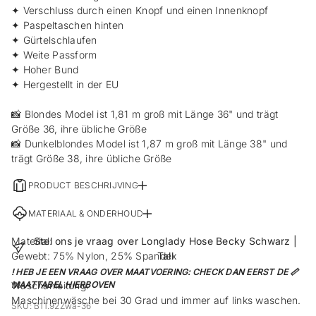
✦ Verschluss durch einen Knopf und einen Innenknopf
✦ Paspeltaschen hinten
✦ Gürtelschlaufen
✦ Weite Passform
✦ Hoher Bund
✦ Hergestellt in der EU
📸 Blondes Model ist 1,81 m groß mit Länge 36" und trägt
Größe 36, ihre übliche Größe
📸 Dunkelblondes Model ist 1,87 m groß mit Länge 38" und
trägt Größe 38, ihre übliche Größe
PRODUCT BESCHRIJVING
MATERIAAL & ONDERHOUD
Material:
Stel ons je vraag over Longlady Hose Becky Schwarz |
Gewebt: 75% Nylon, 25% Spandex
Tall
! HEB JE EEN VRAAG OVER MAATVOERING: CHECK DAN EERST DE 📏
Waschanleitung:
MAATTABEL HIERBOVEN
Maschinenwäsche bei 30 Grad und immer auf links waschen.
SKU: B11.92Zwa-36