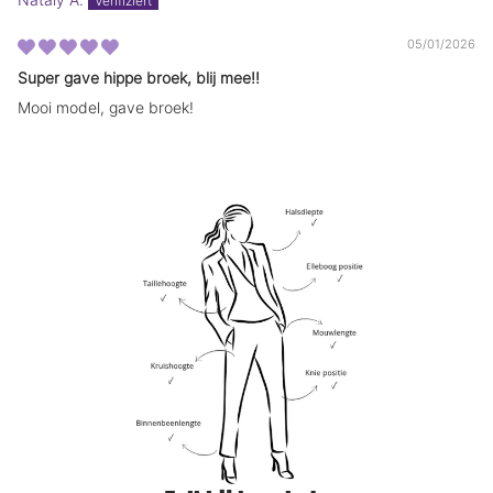
.
.
05/01/2026
Super gave hippe broek, blij mee!!
Mooi model, gave broek!