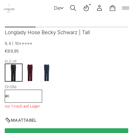
De
Z
u
Longlady Hose Becky Schwarz | Tall
r
P
9,4 | 10
⭐️⭐️⭐️⭐️⭐️
r
o
€89,95
Regulärer
d
Preis
u
KLEUR
k
t
i
n
Größe
f
o
r
m
nur 1 noch auf Lager
a
t
i
MAATTABEL
o
n