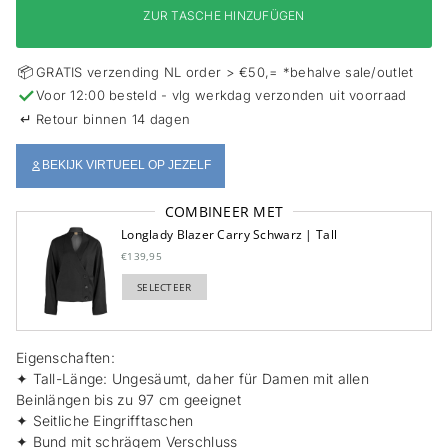
s
ZUR TASCHE HINZUFÜGEN
p
r
i
📦
GRATIS verzending NL order > €50,= *behalve sale/outlet
n
✓
Voor 12:00 besteld - vlg werkdag verzonden uit voorraad
g
e
↵
Retour binnen 14 dagen
n
BEKIJK VIRTUEEL OP JEZELF
COMBINEER MET
Longlady Blazer Carry Schwarz | Tall
€139,95
SELECTEER
TOEGEVOEGD
Eigenschaften:
✦ Tall-Länge: Ungesäumt, daher für Damen mit allen
Beinlängen bis zu 97 cm geeignet
✦ Seitliche Eingrifftaschen
✦ Bund mit schrägem Verschluss